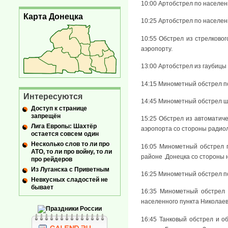
10:00 Артобстрел по населен
Карта Донецка
10:25 Артобстрел по населен
10:55 Обстрел из стрелково
аэропорту.
13:00 Артобстрел из гаубицы
14:15 Минометный обстрел по
Интересуются
14:45 Минометный обстрел ша
Доступ к странице
запрещён
15:25 Обстрел из автоматич
Лига Европы: Шахтёр
аэропорта со стороны радиол
остается совсем один
Несколько слов то ли про
16:05 Минометный обстрел 
АТО, то ли про войну, то ли
районе .Донецка со стороны 
про рейдеров
Из Луганска с Приветным
16:25 Минометный обстрел по
Невкусных сладостей не
бывает
16:35 Минометный обстрел 
населенного пункта Николаев
16:45 Танковый обстрел и о