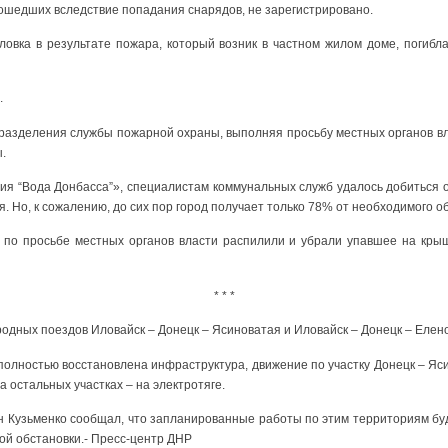
ошедших вследствие попадания снарядов, не зарегистрировано.
рловка в результате пожара, который возник в частном жилом доме, погиб
.
разделения службы пожарной охраны, выполняя просьбу местных органов вл
ы.
ия “Вода Донбасса”», специалистам коммунальных служб удалось добиться 
. Но, к сожалению, до сих пор город получает только 78% от необходимого о
 по просьбе местных органов власти распилили и убрали упавшее на крыш
* * *
одных поездов Иловайск – Донецк – Ясиноватая и Иловайск – Донецк – Елено
олностью восстановлена инфраструктура, движение по участку Донецк – Яс
 остальных участках – на электротяге.
н Кузьменко сообщал, что запланированные работы по этим территориям буд
ой обстановки.- Пресс-центр ДНР