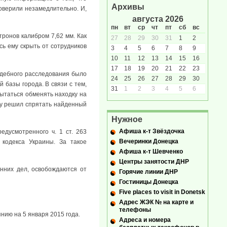
Архивы
оверили незамедлительно. И,
августа 2026
пн
вт
ср
чт
пт
сб
вс
ронов калибром 7,62 мм. Как
27
28
29
30
31
1
2
сь ему скрыть от сотрудников
3
4
5
6
7
8
9
10
11
12
13
14
15
16
17
18
19
20
21
22
23
удебного расследования было
24
25
26
27
28
29
30
 базы города. В связи с тем,
31
1
2
3
4
5
6
пытаться обменять находку на
ому решил спрятать найденный
Нужное
Афиша к-т Звёздочка
дусмотренного ч. 1 ст. 263
Вечеринки Донецка
кодекса Украины. За такое
Афиша к-т Шевченко
Центры занятости ДНР
нних дел, освобождаются от
Горячие линии ДНР
Гостиницы Донецка
Five places to visit in Donetsk
Адрес ЖЭК № на карте и
телефоны
нию на 5 января 2015 года.
Адреса и номера