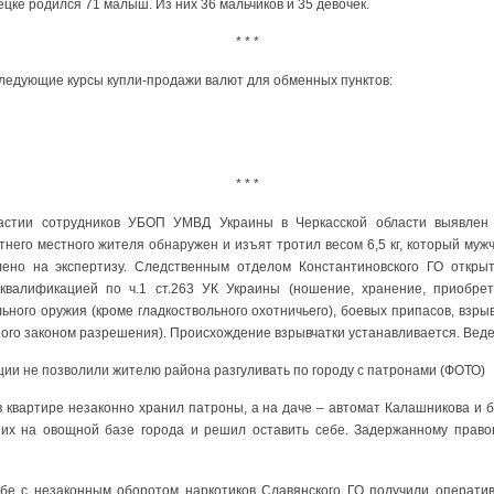
ке родился 71 малыш. Из них 36 мальчиков и 35 девочек.
* * *
следующие курсы купли-продажи валют для обменных пунктов:
* * *
частии сотрудников УБОП УМВД Украины в Черкасской области выявлен
тнего местного жителя обнаружен и изъят тротил весом 6,5 кг, который мужч
лено на экспертизу. Следственным отделом Константиновского ГО открыт
квалификацией по ч.1 ст.263 УК Украины (ношение, хранение, приобрете
ьного оружия (кроме гладкоствольного охотничьего), боевых припасов, взр
ого законом разрешения). Происхождение взрывчатки устанавливается. Веде
ии не позволили жителю района разгуливать по городу с патронами (ФОТО)
в квартире незаконно хранил патроны, а на даче – автомат Калашникова и 
 их на овощной базе города и решил оставить себе. Задержанному прав
ьбе с незаконным оборотом наркотиков Славянского ГО получили операти