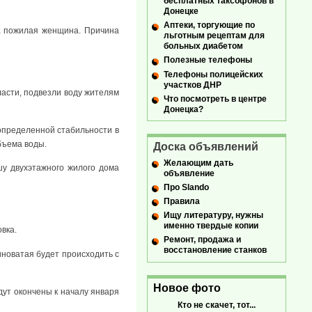
бесплатных таксофонов в
Донецке
Аптеки, торгующие по
ла пожилая женщина. Причина
льготным рецептам для
больных диабетом
Полезные телефоны
Телефоны полицейских
участков ДНР
асти, подвезли воду жителям
Что посмотреть в центре
Донецка?
определенной стабильности в
бъема воды.
Доска объявлений
Желающим дать
у двухэтажного жилого дома
объявление
Про Slando
Правила
Ищу литературу, нужны
именно твердые копии
вка.
Ремонт, продажа и
восстановление станков
иноватая будет происходить с
Новое фото
ут окончены к началу января
Кто не скачет, тот...