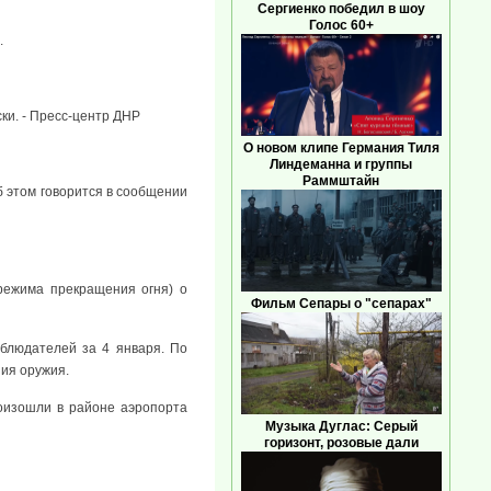
Сергиенко победил в шоу
Голос 60+
.
ки. - Пресс-центр ДНР
О новом клипе Германия Тиля
Линдеманна и группы
Раммштайн
б этом говорится в сообщении
режима прекращения огня) о
Фильм Сепары о "сепарах"
аблюдателей за 4 января. По
ния оружия.
оизошли в районе аэропорта
Музыка Дуглас: Серый
горизонт, розовые дали