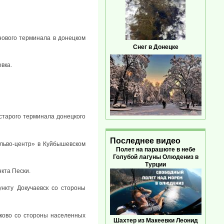
нового терминала в донецком
Снег в Донецке
вка.
старого терминала донецкого
Последнее видео
льво-центр» в Куйбышевском
Полет на парашюте в небе
Голубой лагуны Олюдениз в
Турции
кта Пески.
нкту Докучаевск со стороны
уково со стороны населенных
Шахтер из Макеевки Леонид