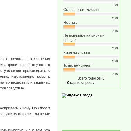
0%
Скорее всего ускорят
20%
Не знаю
20%
Не повлияют на мирный
процесс
20%
Вряд ли ускорят
 факт незаконного хранения
20%
ина хранил в гараже у своего
Точно не ускорят
о уголовное производство с
20%
ние, изготовление, ремонт,
Всего голосов: 5
ывчатых веществ или взрывных
Старые опросы
тся следствие.
боеприпасы к нему. По словам
онарушителю грозит лишение
вную информацию о том, что