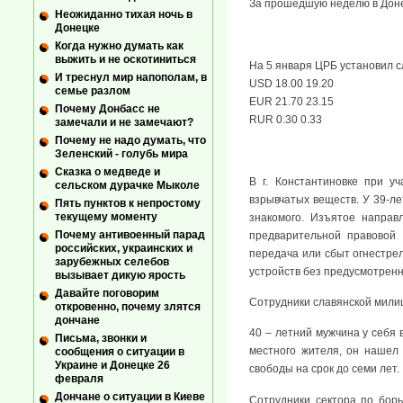
За прошедшую неделю в Донец
Неожиданно тихая ночь в
Донецке
Когда нужно думать как
выжить и не оскотиниться
На 5 января ЦРБ установил 
И треснул мир напополам, в
USD 18.00 19.20
семье разлом
EUR 21.70 23.15
Почему Донбасс не
RUR 0.30 0.33
замечали и не замечают?
Почему не надо думать, что
Зеленский - голубь мира
Сказка о медведе и
В г. Константиновке при у
сельском дурачке Мыколе
взрывчатых веществ. У 39-ле
Пять пунктов к непростому
текущему моменту
знакомого. Изъятое направ
Почему антивоенный парад
предварительной правовой 
российских, украинских и
передача или сбыт огнестрел
зарубежных селебов
устройств без предусмотренн
вызывает дикую ярость
Давайте поговорим
Сотрудники славянской милиц
откровенно, почему злятся
дончане
40 – летний мужчина у себя 
Письма, звонки и
местного жителя, он нашел
сообщения о ситуации в
Украине и Донецке 26
свободы на срок до семи лет.
февраля
Дончане о ситуации в Киеве
Сотрудники сектора по бор