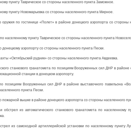
ному пункту Таврическое со стороны населенного пункта Заможное.
ному пункту Новомарьевка со стороны населенного пункта Мирное.
го оружия по гостинице «Полет» в районе донецкого аэропорта со стороны 
 по населенному пункту Таврическое со стороны населенного пункта Новосело
 донецкому аэропорту со стороны населенного пункта Пески.
хты «Октябрьский рудник» со стороны населенного пункта Авдеевка.
еского станкового гранатомета по позициям Вооруженных сил ДНР в районе 
окационной станции в донецком аэропорту.
по позициям Вооруженных сил ДНР в районе выставочного павильона «Во
населенного пункта Пески.
 пожарной вышке в районе донецкого аэропорта со стороны населенного пун
и обстрел из автоматического станкового гранатомета по населенному пу
ка.
бстрел из самоходной артиллерийской установки по населенному пункту Л