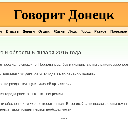
Говорит Донецк
рт
Власть
Деньги
Отдых
Жизнь
Лица
Город
Разное
Полезное
е и области 5 января 2015 года
аря прошла не спокойно. Периодически были слышны залпы в районе аэропорт
, начиная с 30 декабря 2014 года, было ранено 9 человек.
оде не раздаются звуки тяжелой артиллерии.
ия города работают в штатном режиме.
м обеспечением удовлетворительная. В торговой сети представлены группы
ров, а также товары первой необходимости.
* * *