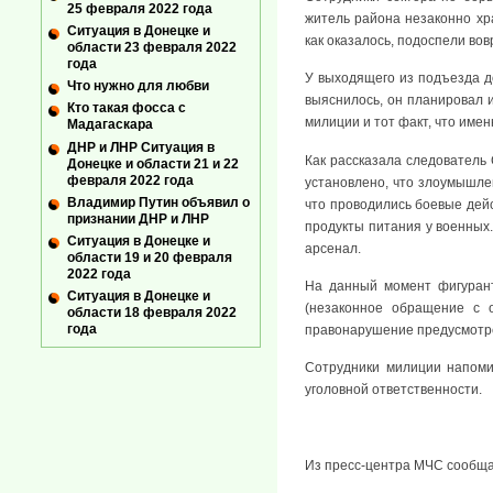
25 февраля 2022 года
житель района незаконно хр
Ситуация в Донецке и
как оказалось, подоспели вов
области 23 февраля 2022
года
У выходящего из подъезда д
Что нужно для любви
выяснилось, он планировал и
Кто такая фосса с
милиции и тот факт, что имен
Мадагаскара
ДНР и ЛНР Ситуация в
Как рассказала следователь
Донецке и области 21 и 22
февраля 2022 года
установлено, что злоумышлен
Владимир Путин объявил о
что проводились боевые дейс
признании ДНР и ЛНР
продукты питания у военных.
Ситуация в Донецке и
арсенал.
области 19 и 20 февраля
2022 года
На данный момент фигурант
Ситуация в Донецке и
(незаконное обращение с 
области 18 февраля 2022
года
правонарушение предусмотрен
Сотрудники милиции напоми
уголовной ответственности.
Из пресс-центра МЧС сообщаю