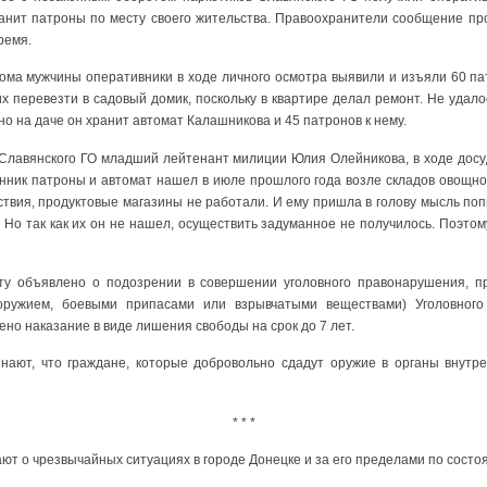
анит патроны по месту своего жительства. Правоохранители сообщение пр
ремя.
ома мужчины оперативники в ходе личного осмотра выявили и изъяли 60 пат
х перевезти в садовый домик, поскольку в квартире делал ремонт. Не удало
но на даче он хранит автомат Калашникова и 45 патронов к нему.
 Славянского ГО младший лейтенант милиции Юлия Олейникова, в ходе дос
ник патроны и автомат нашел в июле прошлого года возле складов овощной
твия, продуктовые магазины не работали. И ему пришла в голову мысль по
 Но так как их он не нашел, осуществить задуманное не получилось. Поэт
у объявлено о подозрении в совершении уголовного правонарушения, пре
оружием, боевыми припасами или взрывчатыми веществами) Уголовного 
о наказание в виде лишения свободы на срок до 7 лет.
нают, что граждане, которые добровольно сдадут оружие в органы внутре
* * *
т о чрезвычайных ситуациях в городе Донецке и за его пределами по состоя