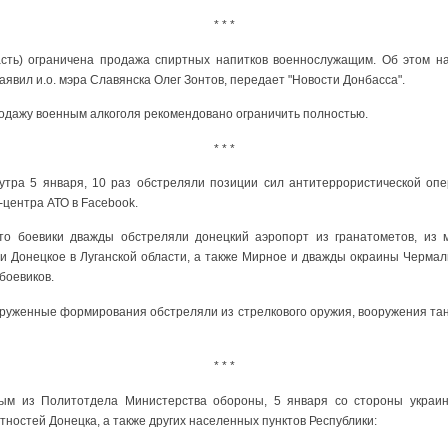
* * *
асть) ограничена продажа спиртных напитков военнослужащим. Об этом на
явил и.о. мэра Славянска Олег Зонтов, передает "Новости Донбасса".
родажу военным алкоголя рекомендовано ограничить полностью.
* * *
 утра 5 января, 10 раз обстреляли позиции сил антитеррористической оп
-центра АТО в Facebook.
что боевики дважды обстреляли донецкий аэропорт из гранатометов, из
и Донецкое в Луганской области, а также Мирное и дважды окраины Чермал
боевиков.
руженные формирования обстреляли из стрелкового оружия, вооружения та
* * *
ым из Политотдела Министерства обороны, 5 января со стороны украи
ностей Донецка, а также других населенных пунктов Республики: