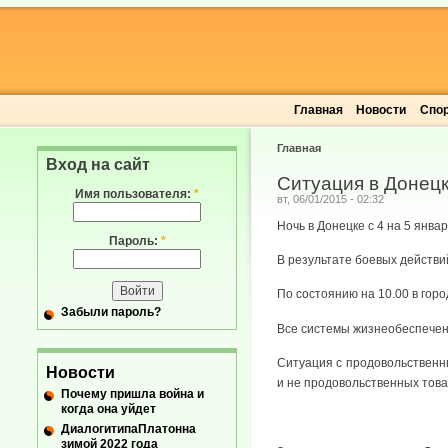
Главная
Новости
Спо
Главная
Вход на сайт
Ситуация в Донецк
Имя пользователя:
*
вт, 06/01/2015 - 02:32
Ночь в Донецке с 4 на 5 янв
Пароль:
*
В результате боевых действий
По состоянию на 10.00 в гор
Забыли пароль?
Все системы жизнеобеспечен
Ситуация с продовольственны
Новости
и не продовольственных това
Почему пришла война и
когда она уйдет
ДиалогитипаПлатонна
зимой 2022 года