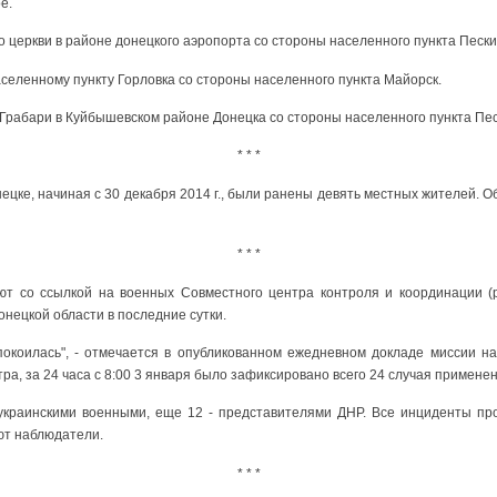
е.
 церкви в районе донецкого аэропорта со стороны населенного пункта Пески
аселенному пункту Горловка со стороны населенного пункта Майорск.
 Грабари в Куйбышевском районе Донецка со стороны населенного пункта Пес
* * *
нецке, начиная с 30 декабря 2014 г., были ранены девять местных жителей. О
* * *
 со ссылкой на военных Совместного центра контроля и координации (
онецкой области в последние сутки.
покоилась", - отмечается в опубликованном ежедневном докладе миссии н
а, за 24 часа с 8:00 3 января было зафиксировано всего 24 случая примене
 украинскими военными, еще 12 - представителями ДНР. Все инциденты пр
яют наблюдатели.
* * *