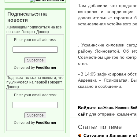
Там добавили, что предста
контролю и координации
Подписаться на
дополнительные гарантии б
новости
установления устойчивого р
Желающим подписаться на все
новости Говорит Донецк
Enter your email address:
. Украинские силовики сег
району Ясиноватой. Об эт
Совместном центре по конт
огня.
Delivered by
FeedBurner
«В 14:05 зафиксирован обс
Подписка только на новости, что
Авдеевка – Ясиноватая. В
публикуются на первой Говорит
сказано в сообщении.
Донецк
Enter your email address:
Войдите на
Жизнь
Новости
Вой
сайт
для отправки коммента
Delivered by
FeedBurner
Статьи по теме
Ситуация в Донецке и об