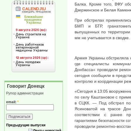
Балка. Кроме того, ВФУ об
Дзержинское и Белая Каменк
При обстрелах применялис
БМП и БТР, гранатометы
выпущенных по территории
мм не учитывается в сводке.
Армия Украины обстреляла с
где специалисты коммуна
Донбасса» проводили ремон
сегодня сообщили в предст
контролю и координации ре
Говорит Донецк
«Сегодня в 13:05 вооружен
Рупор администрации
по селу Каштановое с прим
email:
*
в СЦКК. — Под обстрел по
Ясиноватой на трассе До
соответствии с ранее пр
гарантиями безопасности с
Предыдущие выпуски
проводили ремонтно-восста