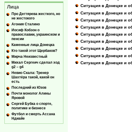
Ситуация в Донецке и об
Лица
Ситуация в Донецке и об
Про Дегтярева жесткого, но
не жестокого
Ситуация в Донецке и об
Агония Сталино
Ситуация в Донецке и об
Иосиф Кобзон о
Ситуация в Донецке и об
православии, украинском и
пенсии
Ситуация в Донецке и об
Каменные лица Донецка
Ситуация в Донецке и об
Кто такой этот Щербаков?
Ситуация в Донецке и об
Мирча Неизвестный
Ситуация в Донецке и об
Михал Сергеич сделал ход
g2 – g4
Невио Скала: Тренер
Шахтёра такой, какой он
есть
Последний из Юзов
Почти монолог Алины
Яровой
Сергей Бубка о спорте,
политике и бизнесе
Футбол и смерть Ассана
Ндиайе