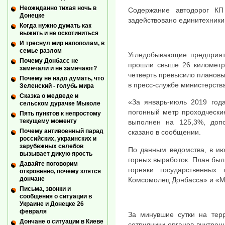
Неожиданно тихая ночь в
Содержание автодорог КП
Донецке
задействовано единитехники:
Когда нужно думать как
выжить и не оскотиниться
И треснул мир напополам, в
семье разлом
Угледобывающие предприят
Почему Донбасс не
прошли свыше 26 километро
замечали и не замечают?
четверть превысило плановы
Почему не надо думать, что
в пресс-службе министерства
Зеленский - голубь мира
Сказка о медведе и
«За январь-июль 2019 год
сельском дурачке Мыколе
погонный метр проходчески
Пять пунктов к непростому
текущему моменту
выполнен на 125,3%, доп
Почему антивоенный парад
сказано в сообщении.
российских, украинских и
зарубежных селебов
По данным ведомства, в ию
вызывает дикую ярость
горных выработок. План бы
Давайте поговорим
горняки государственных 
откровенно, почему злятся
дончане
Комсомолец Донбасса» и «М
Письма, звонки и
сообщения о ситуации в
Украине и Донецке 26
февраля
За минувшие сутки на тер
Дончане о ситуации в Киеве
сотрудники органов внутрен