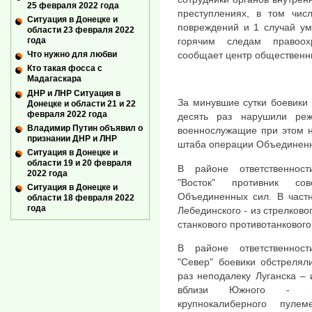
25 февраля 2022 года
преступлениях, в том чис
Ситуация в Донецке и
повреждений и 1 случай у
области 23 февраля 2022
горячим следам правоох
года
сообщает центр общественн
Что нужно для любви
Кто такая фосса с
Мадагаскара
ДНР и ЛНР Ситуация в
За минувшие сутки боевики
Донецке и области 21 и 22
февраля 2022 года
десять раз нарушили ре
Владимир Путин объявил о
военнослужащие при этом н
признании ДНР и ЛНР
штаба операции Объединенн
Ситуация в Донецке и
области 19 и 20 февраля
В районе ответственности
2022 года
"Восток" противник с
Ситуация в Донецке и
Объединенных сил. В частн
области 18 февраля 2022
года
Лебединского - из стрелково
станкового противотанкового
В районе ответственности
"Север" боевики обстрелял
раз неподалеку Луганска – 
вблизи Южного - из 
крупнокалиберного пуле