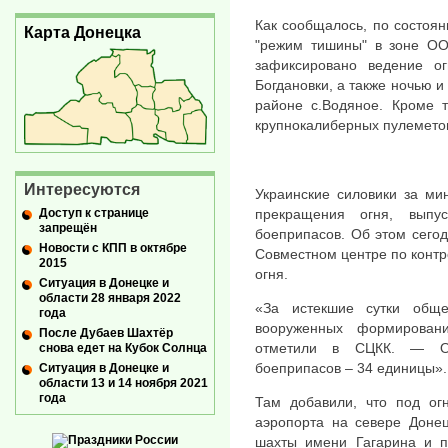
Как сообщалось, по состоя
Карта Донецка
"режим тишины" в зоне ОО
зафиксировано ведение ог
Богдановки, а также ночью и 
районе с.Водяное. Кроме т
крупнокалиберных пулеметов
Интересуются
Украинские силовики за ми
Доступ к странице
прекращения огня, вып
запрещён
боеприпасов. Об этом сего
Новости с КПП в октябре
Совместном центре по конт
2015
огня.
Ситуация в Донецке и
области 28 января 2022
«За истекшие сутки общ
года
вооруженных формирован
После Дубаев Шахтёр
отметили в СЦКК. — О
снова едет на Кубок Солнца
боеприпасов – 34 единицы».
Ситуация в Донецке и
области 13 и 14 ноября 2021
года
Там добавили, что под ог
аэропорта на севере Донец
шахты имени Гагарина и п