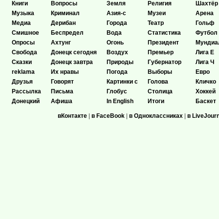
Книги
Вопросы
Земля
Религия
Шахтёр
Музыка
Криминал
Азия-с
Музеи
Арена
Медиа
Дерибан
Города
Театр
Гольф
Смишное
Беспредел
Вода
Статистика
Футбол
Опросы
Ахтунг
Огонь
Президент
Мундиа
Свобода
Донецк сегодня
Воздух
Премьер
Лига Е
Сказки
Донецк завтра
Природы
Губернатор
Лига Ч
reklama
Их нравы
Погода
Выборы
Евро
Друзья
Говорят
Картинки с
Голова
Кличко
Рассылка
Письма
Глобус
Столица
Хоккей
Донецкий
Афиша
In English
Итоги
Баскет
вКонтакте
|
в FaceBook
|
в Одноклассниках
|
в LiveJour