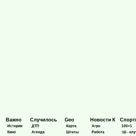
Важно
Случилось
Geo
Новости К
Спор
История
ДТП
Карта
Агро
100+1
Кино
Агенда
Штаты
Работа
:Ш - клу