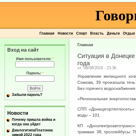
Говор
Главная
Новости
Спорт
Власть
Деньги
Отдых
Главная
Вход на сайт
Ситуация в Донецке 
Имя пользователя:
*
года
чт, 08/08/2019 - 23:36
Пароль:
*
Управление жилищного хозя
Сомова, 39 произошла течь
Без горячего водоснабжения
Забыли пароль?
«Региональная энергопостав
СПП «Донецкгортеплосеть»:
Новости
воды – 101.
Почему пришла война и
когда она уйдет
КП «Донэлектроавтотранс
ДиалогитипаПлатонна
трамваи: 38, троллейбусы: 70
зимой 2022 года