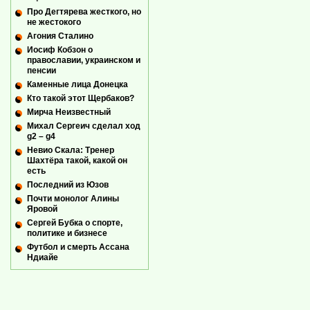
Про Дегтярева жесткого, но
не жестокого
Агония Сталино
Иосиф Кобзон о
православии, украинском и
пенсии
Каменные лица Донецка
Кто такой этот Щербаков?
Мирча Неизвестный
Михал Сергеич сделал ход
g2 – g4
Невио Скала: Тренер
Шахтёра такой, какой он
есть
Последний из Юзов
Почти монолог Алины
Яровой
Сергей Бубка о спорте,
политике и бизнесе
Футбол и смерть Ассана
Ндиайе