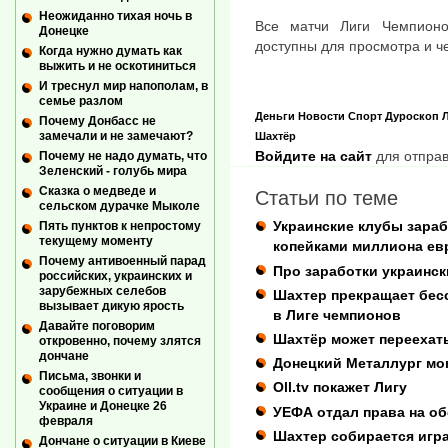
Неожиданно тихая ночь в
Все матчи Лиги Чемпион
Донецке
доступны для просмотра и ч
Когда нужно думать как
выжить и не оскотиниться
И треснул мир напополам, в
семье разлом
Деньги
Новости
Спорт
Дуроскоп
Л
Почему Донбасс не
замечали и не замечают?
Шахтёр
Войдите на сайт
для отправ
Почему не надо думать, что
Зеленский - голубь мира
Сказка о медведе и
Статьи по теме
сельском дурачке Мыколе
Украинские клубы зараб
Пять пунктов к непростому
текущему моменту
копейками миллиона ев
Почему антивоенный парад
Про заработки украинск
российских, украинских и
зарубежных селебов
Шахтер прекращает бес
вызывает дикую ярость
в Лиге чемпионов
Давайте поговорим
Шахтёр может переехат
откровенно, почему злятся
дончане
Донецкий Металлург мог
Письма, звонки и
Oll.tv покажет Лигу
сообщения о ситуации в
Украине и Донецке 26
УЕФА отдал права на об
февраля
Шахтер собирается игра
Дончане о ситуации в Киеве