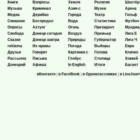
Книги
Вопросы
Земля
Религия
Шахтёр
Музыка
Криминал
Азия-с
Музеи
Арена
Медиа
Дерибан
Города
Театр
Гольф
Смишное
Беспредел
Вода
Статистика
Футбол
Опросы
Ахтунг
Огонь
Президент
Мундиа
Свобода
Донецк сегодня
Воздух
Премьер
Лига Е
Сказки
Донецк завтра
Природы
Губернатор
Лига Ч
reklama
Их нравы
Погода
Выборы
Евро
Друзья
Говорят
Картинки с
Голова
Кличко
Рассылка
Письма
Глобус
Столица
Хоккей
Донецкий
Афиша
In English
Итоги
Баскет
вКонтакте
|
в FaceBook
|
в Одноклассниках
|
в LiveJour