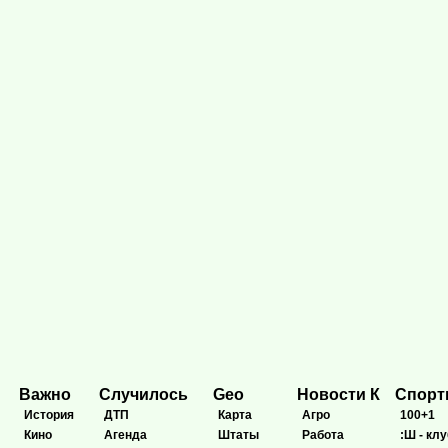
Важно
Случилось
Geo
Новости К
Спор
История
ДТП
Карта
Агро
100+1
Кино
Агенда
Штаты
Работа
:Ш - клу