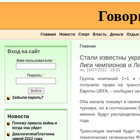
Говор
Главная
Новости
Спорт
Власть
Деньги
Отдых
Главная
Вход на сайт
Стали известны укр
Имя пользователя:
*
Лиги чемпионов и Л
пн, 16/07/2012 - 18:01
Пароль:
*
Группа компаний 1+1 и 
получили права на транс
Европы UEFA, - сообщает ue
Забыли пароль?
Оба канала покажут в свое
турнира, но в соотношении 
именно будут распределены
Новости
года.
Почему пришла война и
когда она уйдет
Трансляция матчей будет пр
ДиалогитипаПлатонна
тематических телеканалах Ф
зимой 2022 года