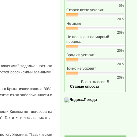
0%
Скорее всего ускорят
20%
Не знаю
20%
Не повлияют на мирный
процесс
20%
Вряд ли ускорят
20%
 властями", задолженность за
Точно не ускорят
руются российскими военными,
20%
Всего голосов: 5
Старые опросы
а в Крым: износ канала 80%,
изкое из-за заболоченности и
мом и Киевом нет договора на
. Так и хотелось написать -
по югу Украины: "Таврическая