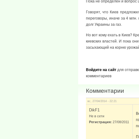
Пока не определен и вопрос ц
Говорят, что Киев предлож
переговоры, иначе за 4 млн.
долг Украины за газ.
Но вот кому ехать в Киев? Кре
киевских властей. И пока он
засыхающий на корню урожай.
Войдите на сайт
для отправк
комментариев
Комментарии
вс, 27/04/2014 - 22:21
DikF1
В
Не в сети
г
Регистрация:
27/08/2011
п
П