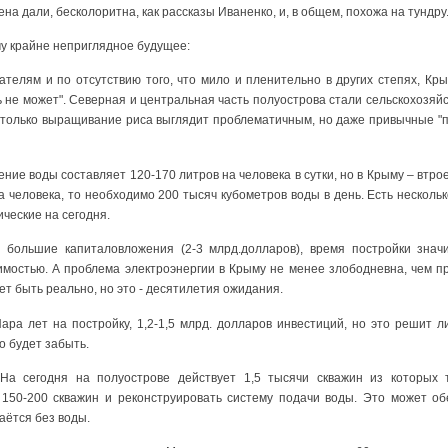
на дали, бесколоритна, как рассказы Иваненко, и, в общем, похожа на тундру..
у крайне неприглядное будущее:
итателям и по отсутствию того, что мило и пленительно в других степях, К
 не может". Северная и центральная часть полуострова стали сельскохозяй
 только выращивание риса выглядит проблематичным, но даже привычные "п
ие воды составляет 120-170 литров на человека в сутки, но в Крыму – втро
на человека, то необходимо 200 тысяч кубометров воды в день. Есть несколь
ические на сегодня.
 большие капиталовложения (2-3 млрд.долларов), время постройки значит
оимостью. А проблема электроэнергии в Крыму не менее злободневна, чем п
т быть реально, но это - десятилетия ожидания.
ара лет на постройку, 1,2-1,5 млрд. долларов инвестиций, но это решит 
о будет забыть.
 На сегодня на полуострове действует 1,5 тысячи скважин из которых 
150-200 скважин и реконструировать систему подачи воды. Это может обе
аётся без воды.