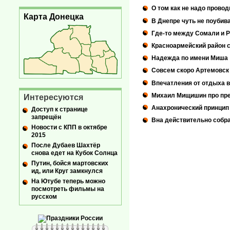
О том как не надо прово
Карта Донецка
В Днепре чуть не поубив
Где-то между Сомали и 
Красноармейский район 
Надежда по имени Миша
Совсем скоро Артемовск 
Впечатления от отдыха 
Михаил Мищишин про пре
Интересуются
Анахронический принцип
Доступ к странице
запрещён
Вна действительно собр
Новости с КПП в октябре
2015
После Дубаев Шахтёр
снова едет на Кубок Солнца
Путин, бойся мартовских
ид, или Круг замкнулся
На Ютубе теперь можно
посмотреть фильмы на
русском