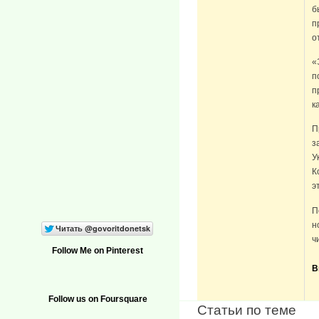
б
п
о
«
п
п
к
П
з
У
К
э
П
н
ч
Follow Me on Pinterest
В
Follow us on Foursquare
Статьи по теме