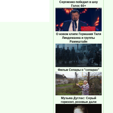
Сергиенко победил в шоу
Голос 60+
О новом клипе Германия Тиля
Линдеманна и группы
Раммштайн
Фильм Сепары о "сепарах"
Музыка Дуглас: Серый
горизонт, розовые дали