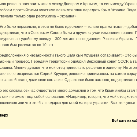
ыло решено построить канал между Днепром и Крымом, то есть между Украино
роблем с российскими властями появился план передать Крым Украине. Тогда
твечала только одна республика – Украина».
Это было нормально, в этом не было идеологии – только прагматизм», – доб
одчеркивая, что в Советском Союзе были и другие случаи изменения границ.
риурочена к удобному поводу – 300-летию воссоединения России и Украины. 
анала был рассчитан на 10 лет.
редположения о незаконности такого шага сын Хрущева оспаривает: «Это б
аконный процесс. Передачу территории одобрил Верховный совет СССР, а т
краины. Многие думают, что мой отец принял это решение в одиночку. Но этого
онечно, оговаривается Сергей Хрущев, решение принималось на самом верху,
то часто бывает, дали свое согласие. Однако все было законно, подчеркивает 
о его словам, сейчас существует много домыслов о том, что Крым якобы стал
о они не имеют под собой основания. «Например, говорят, что мой отец хотел
иновников или что это был подарок для моей матери-украинки. Все это чушь».
верх
Войдите на са