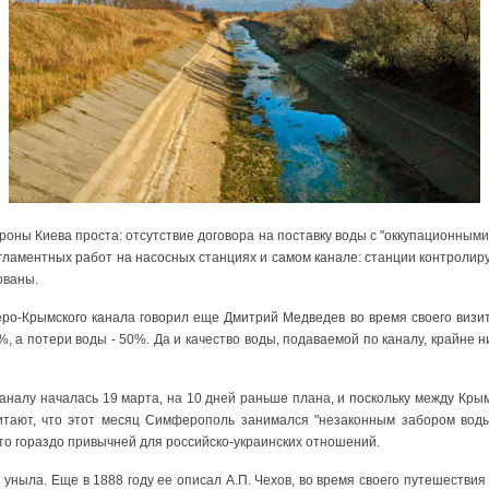
оны Киева проста: отсутствие договора на поставку воды с "оккупационными
гламентных работ на насосных станциях и самом канале: станции контроли
ованы.
ро-Крымского канала говорил еще Дмитрий Медведев во время своего визит
, а потери воды - 50%. Да и качество воды, подаваемой по каналу, крайне н
каналу началась 19 марта, на 10 дней раньше плана, и поскольку между Кры
читают, что этот месяц Симферополь занимался "незаконным забором воды"
что гораздо привычней для российско-украинских отношений.
уныла. Еще в 1888 году ее описал А.П. Чехов, во время своего путешествия 