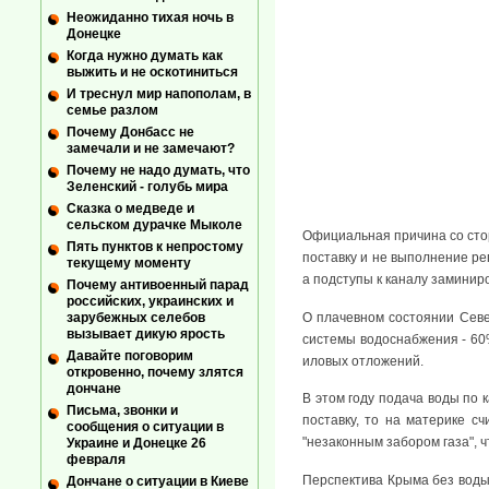
Неожиданно тихая ночь в
Донецке
Когда нужно думать как
выжить и не оскотиниться
И треснул мир напополам, в
семье разлом
Почему Донбасс не
замечали и не замечают?
Почему не надо думать, что
Зеленский - голубь мира
Сказка о медведе и
сельском дурачке Мыколе
Официальная причина со стор
Пять пунктов к непростому
поставку и не выполнение ре
текущему моменту
а подступы к каналу заминир
Почему антивоенный парад
российских, украинских и
О плачевном состоянии Севе
зарубежных селебов
вызывает дикую ярость
системы водоснабжения - 60%
Давайте поговорим
иловых отложений.
откровенно, почему злятся
дончане
В этом году подача воды по 
Письма, звонки и
поставку, то на материке с
сообщения о ситуации в
"незаконным забором газа", 
Украине и Донецке 26
февраля
Перспектива Крыма без воды 
Дончане о ситуации в Киеве