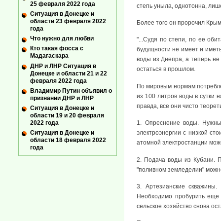
25 февраля 2022 года
степь уныла, однотонна, лише
Ситуация в Донецке и
области 23 февраля 2022
Более того он пророчил Крым
года
Что нужно для любви
"...Судя по степи, по ее об
Кто такая фосса с
будущности не имеет и иметь
Мадагаскара
воды из Днепра, а теперь не
ДНР и ЛНР Ситуация в
остаться в прошлом.
Донецке и области 21 и 22
февраля 2022 года
По мировым нормам потреблен
Владимир Путин объявил о
из 100 литров воды в сутки 
признании ДНР и ЛНР
правда, все они чисто теорет
Ситуация в Донецке и
области 19 и 20 февраля
2022 года
1. Опреснение воды. Нужны
Ситуация в Донецке и
электроэнергии с низкой ст
области 18 февраля 2022
атомной электростанции може
года
2. Подача воды из Кубани. П
"поливном земледелии" можн
3. Артезианские скважины.
Необходимо пробурить еще 
сельское хозяйство снова ост