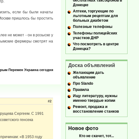
бесплатных таксофонов в
тр.
Донецке
Аптеки, торгующие по
изить, если бы были начаты
льготным рецептам для
 Москве пришлось бы простить
больных диабетом
Полезные телефоны
Телефоны полицейских
олее не может - он в розыске у
участков ДНР
 крымские фермеры смотрят на
Что посмотреть в центре
Донецка?
Доска объявлений
Крым
Перемен
Украина сегодня
Желающим дать
объявление
Про Slando
Правила
Ищу литературу, нужны
именно твердые копии
#2
Ремонт, продажа и
восстановление станков
Хрущева Сергеем. С 1991
советского генсека
Новое фото
Кто не скачет, тот...
причинам: «В 1953 году