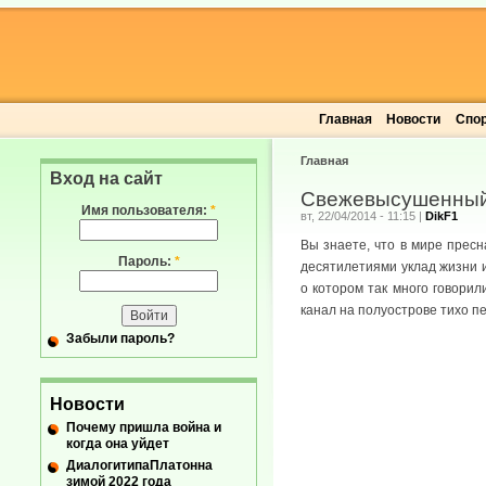
Главная
Новости
Спо
Главная
Вход на сайт
Свежевысушенны
Имя пользователя:
*
вт, 22/04/2014 - 11:15
|
DikF1
Вы знаете, что в мире прес
Пароль:
*
десятилетиями уклад жизни и
о котором так много говори
канал на полуострове тихо п
Забыли пароль?
Новости
Почему пришла война и
когда она уйдет
ДиалогитипаПлатонна
зимой 2022 года