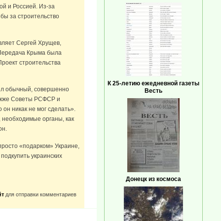
й и Россией. Из-за
 бы за строительство
авляет Сергей Хрущев,
 Передача Крыма была
Проект строительства
К 25-летию ежедневной газеты
ыл обычный, совершенно
Весть
акже Советы РСФСР и
 он никак не мог сделать».
 необходимые органы, как
он.
 просто «подарком» Украине,
 подкупить украинских
Донецк из космоса
йт
для отправки комментариев