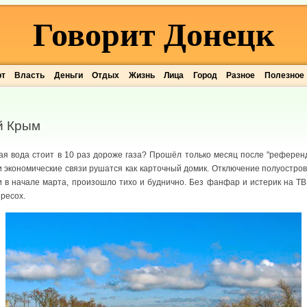
Говорит Донецк
рт
Власть
Деньги
Отдых
Жизнь
Лица
Город
Разное
Полезное
й Крым
ная вода стоит в 10 раз дороже газа? Прошёл только месяц после "референ
 экономические связи рушатся как карточный домик. Отключение полуостров
ли в начале марта, произошло тихо и буднично. Без фанфар и истерик на Т
ересох.