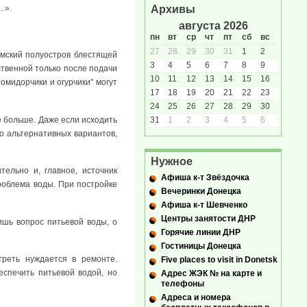
.».
Архивы
августа 2026
пн
вт
ср
чт
пт
сб
вс
27
28
29
30
31
1
2
рымский полуостров блестящей
3
4
5
6
7
8
9
ственной только после подачи
10
11
12
13
14
15
16
омидорчики и огурчики" могут
17
18
19
20
21
22
23
24
25
26
27
28
29
30
е больше. Даже если исходить
31
1
2
3
4
5
6
ко альтернативных вариантов,
Нужное
ельно и, главное, источник
Афиша к-т Звёздочка
роблема воды. При постройке
Вечеринки Донецка
Афиша к-т Шевченко
Центры занятости ДНР
лишь вопрос питьевой воды, о
Горячие линии ДНР
Гостиницы Донецка
треть нуждается в ремонте.
Five places to visit in Donetsk
спечить питьевой водой, но
Адрес ЖЭК № на карте и
телефоны
Адреса и номера