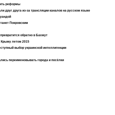
дить реформы
али друг друга из-за трансляции каналов на русском языке
Руандой
станет Покровским
превратится обратно в Бахмут
в Крыму летом 2015
ступный выбор украинской интеллигенции
ались переименовывать города и посёлки