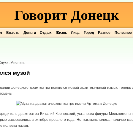
Говорит Донецк
рт
Власть
Деньги
Отдых
Жизнь
Лица
Город
Разное
Полезное
 Слухи. Мнения.
елся музой
здании донецкого драмтеатра появился новый архитектурный изыск: теперь
ьпомены.
порядитель драмтеатра Виталий Корповский, установка фигуры Мельпомены 
рые завершились в октябре прошлого года. Но, как выяснилось, наличие м
 полвека назад.