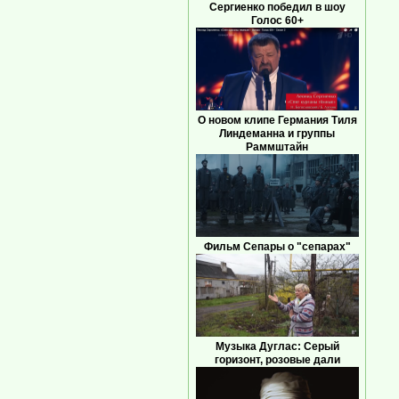
Сергиенко победил в шоу
Голос 60+
О новом клипе Германия Тиля
Линдеманна и группы
Раммштайн
Фильм Сепары о "сепарах"
Музыка Дуглас: Серый
горизонт, розовые дали