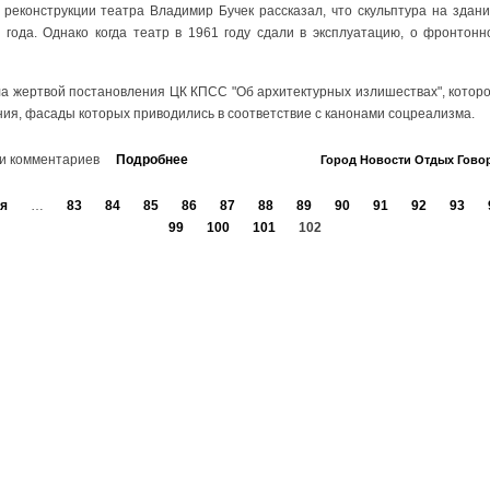
 реконструкции театра Владимир Бучек рассказал, что скульптура на здан
 года. Однако когда театр в 1961 году сдали в эксплуатацию, о фронтон
ала жертвой постановления ЦК КПСС "Об архитектурных излишествах", которое
ния, фасады которых приводились в соответствие с канонами соцреализма.
и комментариев
Подробнее
Город
Новости
Отдых
Гово
я
…
83
84
85
86
87
88
89
90
91
92
93
99
100
101
102