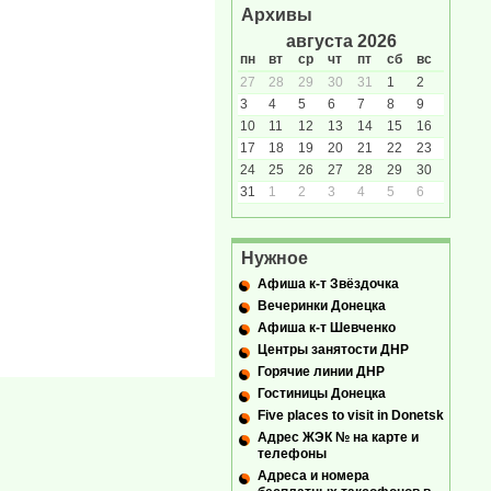
Архивы
августа 2026
пн
вт
ср
чт
пт
сб
вс
27
28
29
30
31
1
2
3
4
5
6
7
8
9
10
11
12
13
14
15
16
17
18
19
20
21
22
23
24
25
26
27
28
29
30
31
1
2
3
4
5
6
Нужное
Афиша к-т Звёздочка
Вечеринки Донецка
Афиша к-т Шевченко
Центры занятости ДНР
Горячие линии ДНР
Гостиницы Донецка
Five places to visit in Donetsk
Адрес ЖЭК № на карте и
телефоны
Адреса и номера