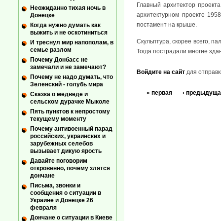
Главный архитектор проекта
Неожиданно тихая ночь в
архитектурном проекте 1958
Донецке
постамент на крыше.
Когда нужно думать как
выжить и не оскотиниться
Скульптура, скорее всего, п
И треснул мир напополам, в
семье разлом
Тогда пострадали многие зда
Почему Донбасс не
замечали и не замечают?
Войдите на сайт
для отправк
Почему не надо думать, что
Зеленский - голубь мира
« первая
‹ предыдуща
Сказка о медведе и
сельском дурачке Мыколе
Пять пунктов к непростому
текущему моменту
Почему антивоенный парад
российских, украинских и
зарубежных селебов
вызывает дикую ярость
Давайте поговорим
откровенно, почему злятся
дончане
Письма, звонки и
сообщения о ситуации в
Украине и Донецке 26
февраля
Дончане о ситуации в Киеве