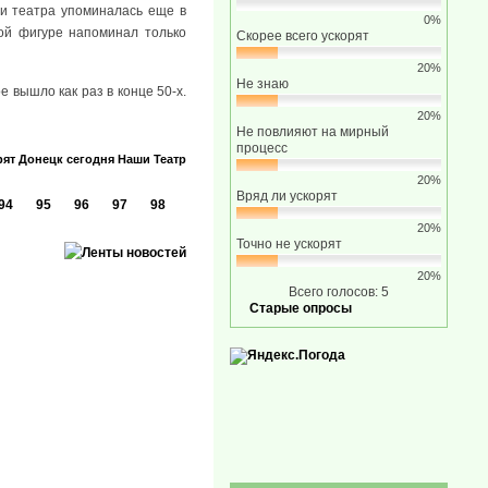
ии театра упоминалась еще в
0%
ной фигуре напоминал только
Скорее всего ускорят
20%
Не знаю
 вышло как раз в конце 50-х.
20%
Не повлияют на мирный
процесс
рят
Донецк сегодня
Наши
Театр
20%
Вряд ли ускорят
94
95
96
97
98
20%
Точно не ускорят
20%
Всего голосов: 5
Старые опросы