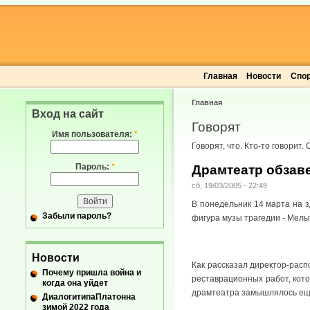
Главная
Новости
Спо
Главная
Вход на сайт
Говорят
Имя пользователя:
*
Говорят, что. Кто-то говорит.
Пароль:
*
Драмтеатр обзав
сб, 19/03/2005 - 22:49
В понедельник 14 марта на 
Забыли пароль?
фигура музы трагедии - Мел
Новости
Как рассказал директор-рас
Почему пришла война и
реставрационных работ, кото
когда она уйдет
драмтеатра замышлялось еще
ДиалогитипаПлатонна
зимой 2022 года