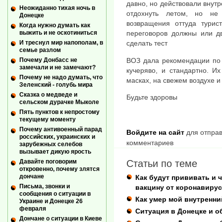
давно, но действовали внут
Неожиданно тихая ночь в
отдохнуть летом, но не
Донецке
возвращения оттуда турис
Когда нужно думать как
выжить и не оскотиниться
переговоров должны или д
И треснул мир напополам, в
сделать тест
семье разлом
ВОЗ дала рекомендации по 
Почему Донбасс не
замечали и не замечают?
кучеряво, и стандартно. И
Почему не надо думать, что
масках, на свежем воздухе и
Зеленский - голубь мира
Сказка о медведе и
Будьте здоровы
сельском дурачке Мыколе
Пять пунктов к непростому
текущему моменту
Почему антивоенный парад
Войдите на сайт
для отправ
российских, украинских и
комментариев
зарубежных селебов
вызывает дикую ярость
Статьи по теме
Давайте поговорим
откровенно, почему злятся
дончане
Как будут прививать и 
Письма, звонки и
вакцину от коронавирус
сообщения о ситуации в
Как умер мой внутренни
Украине и Донецке 26
февраля
Ситуация в Донецке и о
Дончане о ситуации в Киеве