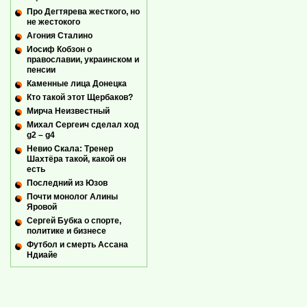
Про Дегтярева жесткого, но
не жестокого
Агония Сталино
Иосиф Кобзон о
православии, украинском и
пенсии
Каменные лица Донецка
Кто такой этот Щербаков?
Мирча Неизвестный
Михал Сергеич сделал ход
g2 – g4
Невио Скала: Тренер
Шахтёра такой, какой он
есть
Последний из Юзов
Почти монолог Алины
Яровой
Сергей Бубка о спорте,
политике и бизнесе
Футбол и смерть Ассана
Ндиайе