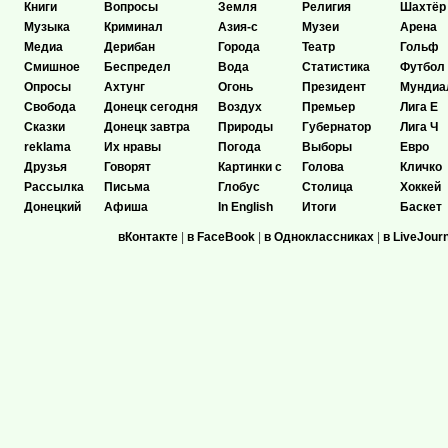
Книги
Вопросы
Земля
Религия
Шахтёр
Музыка
Криминал
Азия-с
Музеи
Арена
Медиа
Дерибан
Города
Театр
Гольф
Смишное
Беспредел
Вода
Статистика
Футбол
Опросы
Ахтунг
Огонь
Президент
Мундиа
Свобода
Донецк сегодня
Воздух
Премьер
Лига Е
Сказки
Донецк завтра
Природы
Губернатор
Лига Ч
reklama
Их нравы
Погода
Выборы
Евро
Друзья
Говорят
Картинки с
Голова
Кличко
Рассылка
Письма
Глобус
Столица
Хоккей
Донецкий
Афиша
In English
Итоги
Баскет
вКонтакте
|
в FaceBook
|
в Одноклассниках
|
в LiveJour