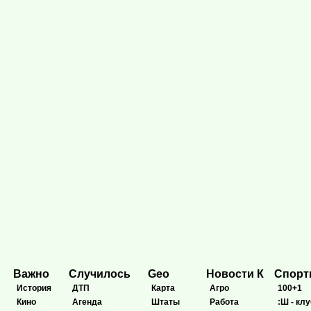
Важно
Случилось
Geo
Новости К
Спор
История
ДТП
Карта
Агро
100+1
Кино
Агенда
Штаты
Работа
:Ш - клу