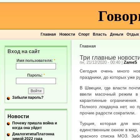
Говор
Главная
Новости
Спорт
Власть
Деньги
Отдых
Главная
Вход на сайт
Три главные новост
Имя пользователя:
*
пн, 21/12/2020 - 00:40
|
ZameS
Сегодня очень много но
Пароль:
*
праздники, до которых уже р
В Швеции, где власти почт
ввели масочный режим в 
Забыли пароль?
карантинные ограничения.
Полного локдауна нет, но 
прочие радости сократили.
Новости
Почему пришла война и
Турция, которая для мн
когда она уйдет
единственным окном в мир, 
ДиалогитипаПлатонна
красного списка МОЗ. Заб
зимой 2022 года