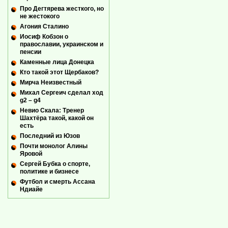
Про Дегтярева жесткого, но
не жестокого
Агония Сталино
Иосиф Кобзон о
православии, украинском и
пенсии
Каменные лица Донецка
Кто такой этот Щербаков?
Мирча Неизвестный
Михал Сергеич сделал ход
g2 – g4
Невио Скала: Тренер
Шахтёра такой, какой он
есть
Последний из Юзов
Почти монолог Алины
Яровой
Сергей Бубка о спорте,
политике и бизнесе
Футбол и смерть Ассана
Ндиайе