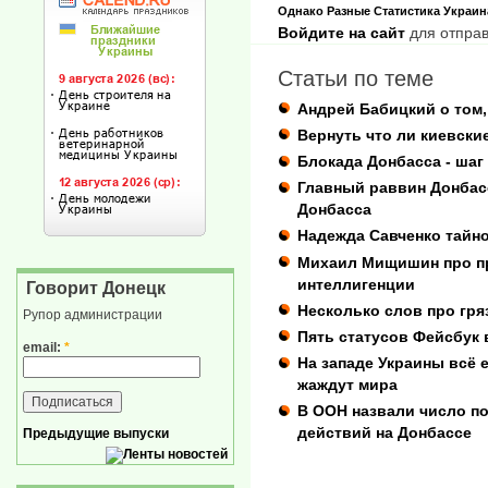
Однако
Разные
Статистика
Украин
Войдите на сайт
для отправ
Статьи по теме
Андрей Бабицкий о том,
Вернуть что ли киевски
Блокада Донбасса - шаг
Главный раввин Донбас
Донбасса
Надежда Савченко тайн
Михаил Мищишин про п
интеллигенции
Говорит Донецк
Несколько слов про гр
Рупор администрации
Пять статусов Фейсбук 
email:
*
На западе Украины всё е
жаждут мира
В ООН назвали число п
действий на Донбассе
Предыдущие выпуски