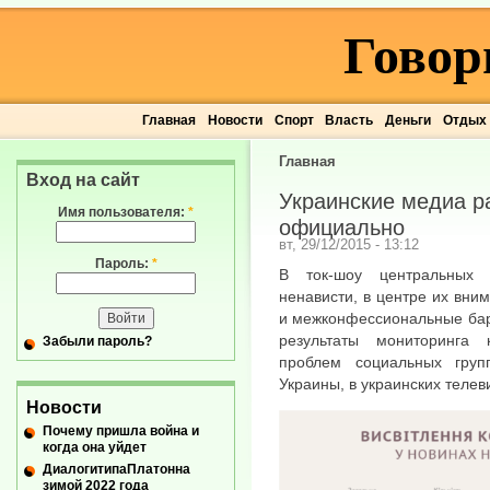
Говор
Главная
Новости
Спорт
Власть
Деньги
Отдых
Главная
Вход на сайт
Украинские медиа р
Имя пользователя:
*
официально
вт, 29/12/2015 - 13:12
Пароль:
*
В ток-шоу центральных 
ненависти, в центре их вни
и межконфессиональные барь
результаты мониторинга к
Забыли пароль?
проблем социальных груп
Украины, в украинских теле
Новости
Почему пришла война и
когда она уйдет
ДиалогитипаПлатонна
зимой 2022 года