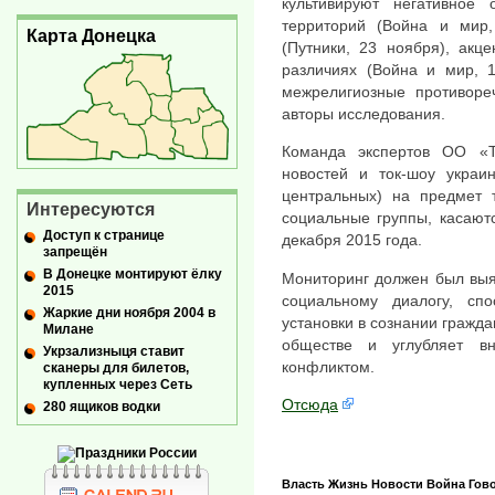
культивируют негативное
территорий (Война и мир
Карта Донецка
(Путники, 23 ноября), акц
различиях (Война и мир, 1
межрелигиозные противореч
авторы исследования.
Команда экспертов ОО «Т
новостей и ток-шоу украин
центральных) на предмет 
Интересуются
социальные группы, касают
Доступ к странице
декабря 2015 года.
запрещён
В Донецке монтируют ёлку
Мониторинг должен был выя
2015
социальному диалогу, сп
Жаркие дни ноября 2004 в
установки в сознании гражда
Милане
обществе и углубляет вн
Укрзализныця ставит
конфликтом.
сканеры для билетов,
купленных через Сеть
Отсюда
280 ящиков водки
Власть
Жизнь
Новости
Война
Гов