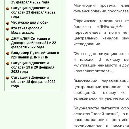
25 февраля 2022 года
Мониторинг провела Тел
Ситуация в Донецке и
финансировании посольства 
области 23 февраля 2022
года
"Украинские телеканалы г
Что нужно для любви
боевиков «ЛНР»,«ДНР»
Кто такая фосса с
переселенцев и почти не
Мадагаскара
центральных каналов зву
ДНР и ЛНР Ситуация в
Донецке и области 21 и 22
исследовании.
февраля 2022 года
Владимир Путин объявил о
"Это создает ситуацию четко
признании ДНР и ЛНР
и плохих. В ток-шоу це
Ситуация в Донецке и
культивации ненависти и дру
области 19 и 20 февраля
- заявляют эксперты.
2022 года
Ситуация в Донецке и
Вынужденно перемещенны
области 18 февраля 2022
года
центральными каналами - о
сообщений. Ток-шоу их 
телеканалах им уделяется 
"Журналисты пытаются сфо
аспектах "новой жизни", но 
распространения негати
изолированная и пассивна