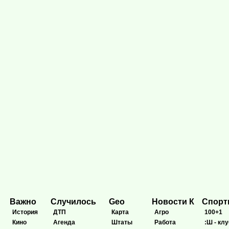
Важно
Случилось
Geo
Новости К
Спор
История
ДТП
Карта
Агро
100+1
Кино
Агенда
Штаты
Работа
:Ш - клу