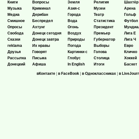
Книги
Вопросы
Земля
Религия
Шахтёр
Музыка
Криминал
Азия-с
Музеи
Арена
Медиа
Дерибан
Города
Театр
Гольф
Смишное
Беспредел
Вода
Статистика
Футбол
Опросы
Ахтунг
Огонь
Президент
Мундиа
Свобода
Донецк сегодня
Воздух
Премьер
Лига Е
Сказки
Донецк завтра
Природы
Губернатор
Лига Ч
reklama
Их нравы
Погода
Выборы
Евро
Друзья
Говорят
Картинки с
Голова
Кличко
Рассылка
Письма
Глобус
Столица
Хоккей
Донецкий
Афиша
In English
Итоги
Баскет
вКонтакте
|
в FaceBook
|
в Одноклассниках
|
в LiveJour