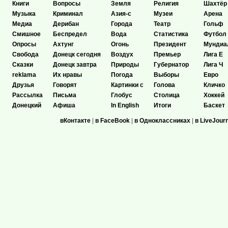
Книги
Вопросы
Земля
Религия
Шахтёр
Музыка
Криминал
Азия-с
Музеи
Арена
Медиа
Дерибан
Города
Театр
Гольф
Смишное
Беспредел
Вода
Статистика
Футбол
Опросы
Ахтунг
Огонь
Президент
Мундиа
Свобода
Донецк сегодня
Воздух
Премьер
Лига Е
Сказки
Донецк завтра
Природы
Губернатор
Лига Ч
reklama
Их нравы
Погода
Выборы
Евро
Друзья
Говорят
Картинки с
Голова
Кличко
Рассылка
Письма
Глобус
Столица
Хоккей
Донецкий
Афиша
In English
Итоги
Баскет
вКонтакте
|
в FaceBook
|
в Одноклассниках
|
в LiveJour