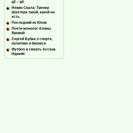
g2 – g4
Невио Скала: Тренер
Шахтёра такой, какой он
есть
Последний из Юзов
Почти монолог Алины
Яровой
Сергей Бубка о спорте,
политике и бизнесе
Футбол и смерть Ассана
Ндиайе