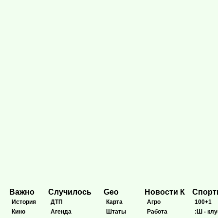
Важно
Случилось
Geo
Новости К
Спор
История
ДТП
Карта
Агро
100+1
Кино
Агенда
Штаты
Работа
:Ш - клу