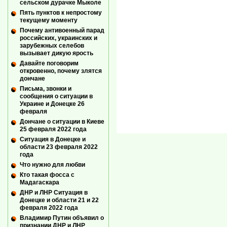
сельском дурачке Мыколе
Пять пунктов к непростому
текущему моменту
Почему антивоенный парад
российских, украинских и
зарубежных селебов
вызывает дикую ярость
Давайте поговорим
откровенно, почему злятся
дончане
Письма, звонки и
сообщения о ситуации в
Украине и Донецке 26
февраля
Дончане о ситуации в Киеве
25 февраля 2022 года
Ситуация в Донецке и
области 23 февраля 2022
года
Что нужно для любви
Кто такая фосса с
Мадагаскара
ДНР и ЛНР Ситуация в
Донецке и области 21 и 22
февраля 2022 года
Владимир Путин объявил о
признании ДНР и ЛНР