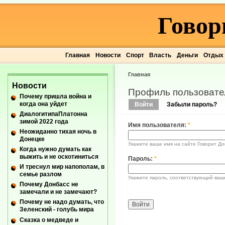
Говор
Главная
Новости
Спорт
Власть
Деньги
Отдых
Главная
Новости
Профиль пользовате
Почему пришла война и
когда она уйдет
Войти
Забыли пароль?
ДиалогитипаПлатонна
зимой 2022 года
Имя пользователя:
*
Неожиданно тихая ночь в
Донецке
Укажите ваше имя на сайте Говорит До
Когда нужно думать как
выжить и не оскотиниться
Пароль:
*
И треснул мир напополам, в
семье разлом
Укажите пароль, соответствующий ваш
Почему Донбасс не
замечали и не замечают?
Почему не надо думать, что
Зеленский - голубь мира
Сказка о медведе и