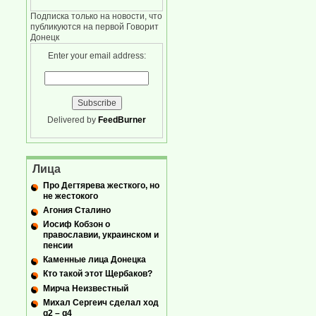
Подписка только на новости, что
публикуются на первой Говорит
Донецк
Enter your email address:
Delivered by
FeedBurner
Лица
Про Дегтярева жесткого, но
не жестокого
Агония Сталино
Иосиф Кобзон о
православии, украинском и
пенсии
Каменные лица Донецка
Кто такой этот Щербаков?
Мирча Неизвестный
Михал Сергеич сделал ход
g2 – g4