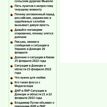
сельском дурачке Мыколе
Пять пунктов к непростому
текущему моменту
Почему антивоенный парад
российских, украинских и
зарубежных селебов
вызывает дикую ярость
Давайте поговорим
откровенно, почему злятся
дончане
Письма, звонки и
сообщения о ситуации в
Украине и Донецке 26
февраля
Дончане о ситуации в Киеве
25 февраля 2022 года
Ситуация в Донецке и
области 23 февраля 2022
года
Что нужно для любви
Кто такая фосса с
Мадагаскара
ДНР и ЛНР Ситуация в
Донецке и области 21 и 22
февраля 2022 года
Владимир Путин объявил о
признании ДНР и ЛНР