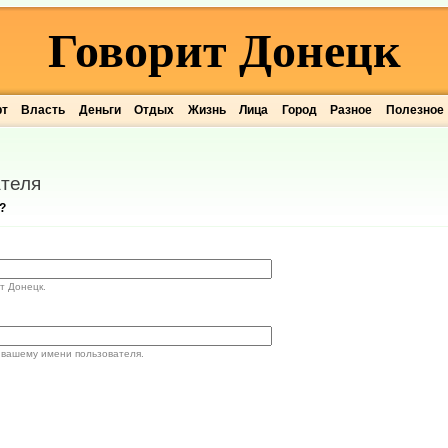
Говорит Донецк
рт
Власть
Деньги
Отдых
Жизнь
Лица
Город
Разное
Полезное
теля
?
т Донецк.
 вашему имени пользователя.