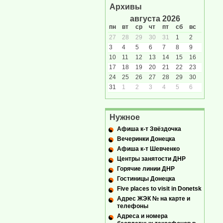
Архивы
августа 2026
пн
вт
ср
чт
пт
сб
вс
27
28
29
30
31
1
2
3
4
5
6
7
8
9
10
11
12
13
14
15
16
17
18
19
20
21
22
23
24
25
26
27
28
29
30
31
1
2
3
4
5
6
Нужное
Афиша к-т Звёздочка
Вечеринки Донецка
Афиша к-т Шевченко
Центры занятости ДНР
Горячие линии ДНР
Гостиницы Донецка
Five places to visit in Donetsk
Адрес ЖЭК № на карте и
телефоны
Адреса и номера