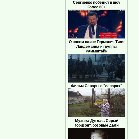
Сергиенко победил в шоу
Голос 60+
О новом клипе Германия Тиля
Линдеманна и группы
Раммштайн
Фильм Сепары о "сепарах"
Музыка Дуглас: Серый
горизонт, розовые дали