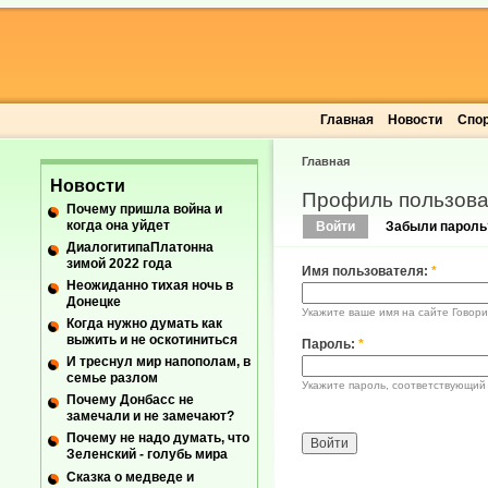
Главная
Новости
Спо
Главная
Новости
Профиль пользова
Почему пришла война и
когда она уйдет
Войти
Забыли пароль
ДиалогитипаПлатонна
зимой 2022 года
Имя пользователя:
*
Неожиданно тихая ночь в
Донецке
Укажите ваше имя на сайте Говори
Когда нужно думать как
выжить и не оскотиниться
Пароль:
*
И треснул мир напополам, в
семье разлом
Укажите пароль, соответствующий
Почему Донбасс не
замечали и не замечают?
Почему не надо думать, что
Зеленский - голубь мира
Сказка о медведе и