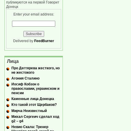
публикуются на первой Говорит
Донецк
Enter your email address:
Delivered by
FeedBurner
Лица
Про Дегтярева жесткого, но
не жестокого
Агония Сталино
Иосиф Кобзон о
православии, украинском и
пенсии
Каменные лица Донецка
Кто такой этот Щербаков?
Мирча Неизвестный
Михал Сергеич сделал ход
g2 – g4
Невио Скала: Тренер