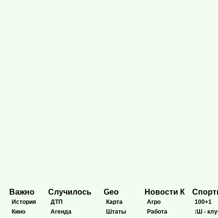
Важно
Случилось
Geo
Новости К
Спор
История
ДТП
Карта
Агро
100+1
Кино
Агенда
Штаты
Работа
:Ш - клу