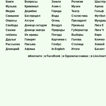
Книги
Вопросы
Земля
Религия
Шахтёр
Музыка
Криминал
Азия-с
Музеи
Арена
Медиа
Дерибан
Города
Театр
Гольф
Смишное
Беспредел
Вода
Статистика
Футбол
Опросы
Ахтунг
Огонь
Президент
Мундиа
Свобода
Донецк сегодня
Воздух
Премьер
Лига Е
Сказки
Донецк завтра
Природы
Губернатор
Лига Ч
reklama
Их нравы
Погода
Выборы
Евро
Друзья
Говорят
Картинки с
Голова
Кличко
Рассылка
Письма
Глобус
Столица
Хоккей
Донецкий
Афиша
In English
Итоги
Баскет
вКонтакте
|
в FaceBook
|
в Одноклассниках
|
в LiveJour