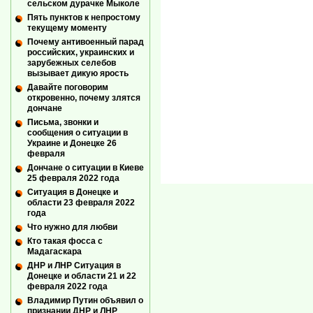
сельском дурачке Мыколе
Пять пунктов к непростому
текущему моменту
Почему антивоенный парад
российских, украинских и
зарубежных селебов
вызывает дикую ярость
Давайте поговорим
откровенно, почему злятся
дончане
Письма, звонки и
сообщения о ситуации в
Украине и Донецке 26
февраля
Дончане о ситуации в Киеве
25 февраля 2022 года
Ситуация в Донецке и
области 23 февраля 2022
года
Что нужно для любви
Кто такая фосса с
Мадагаскара
ДНР и ЛНР Ситуация в
Донецке и области 21 и 22
февраля 2022 года
Владимир Путин объявил о
признании ДНР и ЛНР