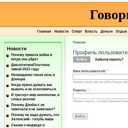
Говор
Главная
Новости
Спорт
Власть
Деньги
Отдых
Главная
Новости
Профиль пользовате
Почему пришла война и
когда она уйдет
Войти
Забыли пароль?
ДиалогитипаПлатонна
зимой 2022 года
Имя пользователя:
*
Неожиданно тихая ночь в
Донецке
Укажите ваше имя на сайте Говорит До
Когда нужно думать как
выжить и не оскотиниться
Пароль:
*
И треснул мир напополам, в
семье разлом
Укажите пароль, соответствующий ваш
Почему Донбасс не
замечали и не замечают?
Почему не надо думать, что
Зеленский - голубь мира
Сказка о медведе и