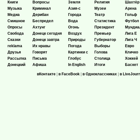
Книги
Вопросы
Земля
Религия
Шахтёр
Музыка
Криминал
Азия-с
Музеи
Арена
Медиа
Дерибан
Города
Театр
Гольф
Смишное
Беспредел
Вода
Статистика
Футбол
Опросы
Ахтунг
Огонь
Президент
Мундиа
Свобода
Донецк сегодня
Воздух
Премьер
Лига Е
Сказки
Донецк завтра
Природы
Губернатор
Лига Ч
reklama
Их нравы
Погода
Выборы
Евро
Друзья
Говорят
Картинки с
Голова
Кличко
Рассылка
Письма
Глобус
Столица
Хоккей
Донецкий
Афиша
In English
Итоги
Баскет
вКонтакте
|
в FaceBook
|
в Одноклассниках
|
в LiveJour