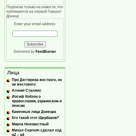
Подписка только на новости, что
публикуются на первой Говорит
Донецк
Enter your email address:
Delivered by
FeedBurner
Лица
Про Дегтярева жесткого, но
не жестокого
Агония Сталино
Иосиф Кобзон о
православии, украинском и
пенсии
Каменные лица Донецка
Кто такой этот Щербаков?
Мирча Неизвестный
Михал Сергеич сделал ход
g2 – g4