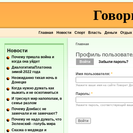
Говор
Главная
Новости
Спорт
Власть
Деньги
Отдых
Главная
Новости
Профиль пользовате
Почему пришла война и
когда она уйдет
Войти
Забыли пароль?
ДиалогитипаПлатонна
зимой 2022 года
Имя пользователя:
*
Неожиданно тихая ночь в
Донецке
Укажите ваше имя на сайте Говорит До
Когда нужно думать как
выжить и не оскотиниться
Пароль:
*
И треснул мир напополам, в
семье разлом
Укажите пароль, соответствующий ваш
Почему Донбасс не
замечали и не замечают?
Почему не надо думать, что
Зеленский - голубь мира
Сказка о медведе и