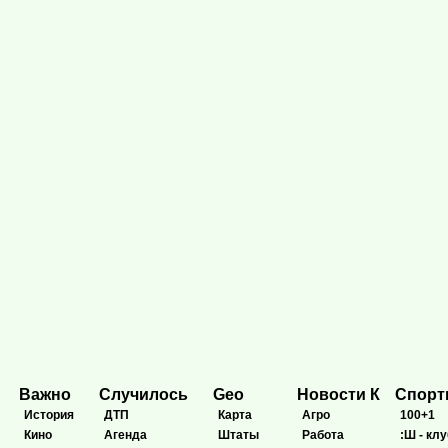
Важно
Случилось
Geo
Новости К
Спор
История
ДТП
Карта
Агро
100+1
Кино
Агенда
Штаты
Работа
:Ш - клу