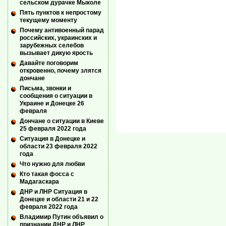
сельском дурачке Мыколе
Пять пунктов к непростому
текущему моменту
Почему антивоенный парад
российских, украинских и
зарубежных селебов
вызывает дикую ярость
Давайте поговорим
откровенно, почему злятся
дончане
Письма, звонки и
сообщения о ситуации в
Украине и Донецке 26
февраля
Дончане о ситуации в Киеве
25 февраля 2022 года
Ситуация в Донецке и
области 23 февраля 2022
года
Что нужно для любви
Кто такая фосса с
Мадагаскара
ДНР и ЛНР Ситуация в
Донецке и области 21 и 22
февраля 2022 года
Владимир Путин объявил о
признании ДНР и ЛНР