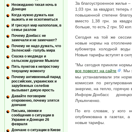
За благоустроенное жилье –
Неожиданно тихая ночь в
1,03 грн. за квадрат, тепер
Донецке
повышенной степени благоу
Когда нужно думать как
выжить и не оскотиниться
вместо 1,38 грн. за квадр
И треснул мир напополам, в
больше, то есть 2 грн. 50 ко
семье разлом
Почему Донбасс не
Сегодня на той же сессии 
замечали и не замечают?
новые нормы на отопление 
Почему не надо думать, что
кубометра холодной воды 
Зеленский - голубь мира
Новые тарифы вступят в силу
Сказка о медведе и
сельском дурачке Мыколе
"Мы сегодня приняли норм
Пять пунктов к непростому
все повесят на сайте
. Мы 
текущему моменту
мы устанавливали эти норм
Почему антивоенный парад
российских, украинских и
комиссия по регулирован
зарубежных селебов
энергию, на тепло, горячую 
вызывает дикую ярость
Информ.Донбасс донецк
Давайте поговорим
Лукьянченко.
откровенно, почему злятся
дончане
По его словам, у кого н
Письма, звонки и
сообщения о ситуации в
опубликована в газетах, 
Украине и Донецке 26
новые тарифы.
февраля
Дончане о ситуации в Киеве