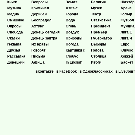
Книги
Вопросы
Земля
Религия
Шахтёр
Музыка
Криминал
Азия-с
Музеи
Арена
Медиа
Дерибан
Города
Театр
Гольф
Смишное
Беспредел
Вода
Статистика
Футбол
Опросы
Ахтунг
Огонь
Президент
Мундиа
Свобода
Донецк сегодня
Воздух
Премьер
Лига Е
Сказки
Донецк завтра
Природы
Губернатор
Лига Ч
reklama
Их нравы
Погода
Выборы
Евро
Друзья
Говорят
Картинки с
Голова
Кличко
Рассылка
Письма
Глобус
Столица
Хоккей
Донецкий
Афиша
In English
Итоги
Баскет
вКонтакте
|
в FaceBook
|
в Одноклассниках
|
в LiveJour