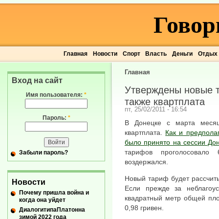
Говор
Главная
Новости
Спорт
Власть
Деньги
Отдых
Главная
Вход на сайт
Утверждены новые т
Имя пользователя:
*
также квартплата
пт, 25/02/2011 - 16:54
Пароль:
*
В Донецке с марта меся
квартплата.
Как и предпола
было принято на сессии Дон
тарифов проголосовало
Забыли пароль?
воздержался.
Новый тариф будет рассчиты
Новости
Если прежде за неблагоу
Почему пришла война и
квадратный метр общей площ
когда она уйдет
0,98 гривен.
ДиалогитипаПлатонна
зимой 2022 года