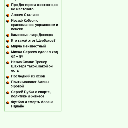
Про Дегтярева жесткого, но
не жестокого
Агония Сталино
Иосиф Кобзон о
православии, украинском и
пенсии
Каменные лица Донецка
Кто такой этот Щербаков?
Мирча Неизвестный
Михал Сергеич сделал ход
g2 – g4
Невио Скала: Тренер
Шахтёра такой, какой он
есть
Последний из Юзов
Почти монолог Алины
Яровой
Сергей Бубка о спорте,
политике и бизнесе
Футбол и смерть Ассана
Ндиайе