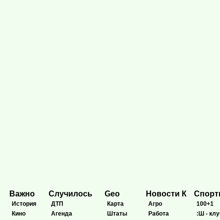
Важно
Случилось
Geo
Новости К
Спор
История
ДТП
Карта
Агро
100+1
Кино
Агенда
Штаты
Работа
:Ш - клу