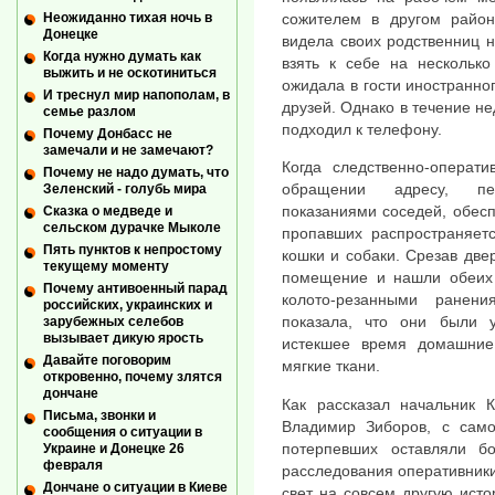
Неожиданно тихая ночь в
сожителем в другом район
Донецке
видела своих родственниц н
Когда нужно думать как
взять к себе на несколько
выжить и не оскотиниться
ожидала в гости иностранног
И треснул мир напополам, в
друзей. Однако в течение не
семье разлом
подходил к телефону.
Почему Донбасс не
замечали и не замечают?
Когда следственно-операт
Почему не надо думать, что
обращении адресу, пе
Зеленский - голубь мира
показаниями соседей, обесп
Сказка о медведе и
сельском дурачке Мыколе
пропавших распространяетс
Пять пунктов к непростому
кошки и собаки. Срезав две
текущему моменту
помещение и нашли обеих
Почему антивоенный парад
колото-резанными ранени
российских, украинских и
показала, что они были 
зарубежных селебов
вызывает дикую ярость
истекшее время домашние
Давайте поговорим
мягкие ткани.
откровенно, почему злятся
дончане
Как рассказал начальник 
Письма, звонки и
Владимир Зиборов, с само
сообщения о ситуации в
потерпевших оставляли б
Украине и Донецке 26
февраля
расследования оперативник
Дончане о ситуации в Киеве
свет на совсем другую исто