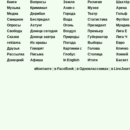
Книги
Вопросы
Земля
Религия
Шахтёр
Музыка
Криминал
Азия-с
Музеи
Арена
Медиа
Дерибан
Города
Театр
Гольф
Смишное
Беспредел
Вода
Статистика
Футбол
Опросы
Ахтунг
Огонь
Президент
Мундиа
Свобода
Донецк сегодня
Воздух
Премьер
Лига Е
Сказки
Донецк завтра
Природы
Губернатор
Лига Ч
reklama
Их нравы
Погода
Выборы
Евро
Друзья
Говорят
Картинки с
Голова
Кличко
Рассылка
Письма
Глобус
Столица
Хоккей
Донецкий
Афиша
In English
Итоги
Баскет
вКонтакте
|
в FaceBook
|
в Одноклассниках
|
в LiveJour