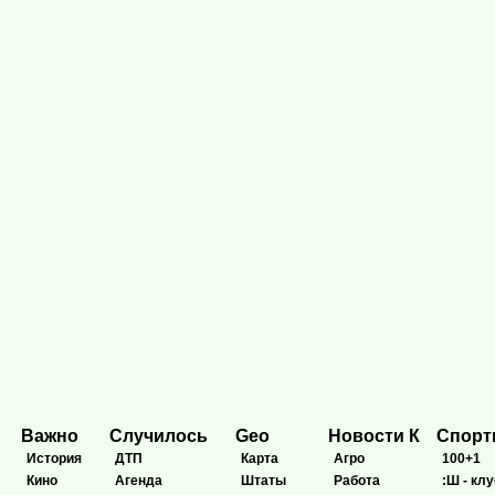
Важно
Случилось
Geo
Новости К
Спор
История
ДТП
Карта
Агро
100+1
Кино
Агенда
Штаты
Работа
:Ш - клу