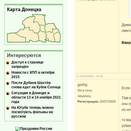
Карта Донецка
Думаю
смягч
Ввер
Интересуются
Доступ к странице
запрещён
Новости с КПП в октябре
2015
чт, 07/01/2010 - 01:22
После Дубаев Шахтёр
geirby
снова едет на Кубок Солнца
Если 
Не в сети
Ситуация в Донецке и
лишенец
области 13 и 14 ноября 2021
Там о
года
Регистрация:
20/07/2009
они п
На Ютубе теперь можно
но не
посмотреть фильмы на
русском
то ви
узбек