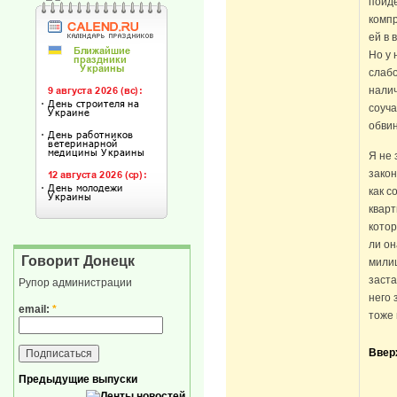
пойд
компр
ей в 
Но у 
слабо
налич
соуча
обвин
Я не 
закон
как с
кварт
котор
ли он
Говорит Донецк
милиц
заста
Рупор администрации
него 
email:
*
тоже 
Ввер
Предыдущие выпуски