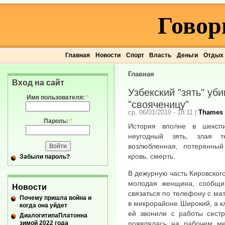
Говор
Главная
Новости
Спорт
Власть
Деньги
Отдых
Главная
Вход на сайт
Узбекский "зять" уб
Имя пользователя:
*
"свояченицу"
ср, 06/01/2010 - 18:11
|
Thames
Пароль:
*
История вполне в шексп
неугодный зять, злая т
возлюбленная, потерянный
кровь, смерть.
Забыли пароль?
В дежурную часть Кировског
молодая женщина, сообщи
Новости
связаться по телефону с м
Почему пришла война и
в микрорайоне Широкий, а кл
когда она уйдет
ей звонили с работы сестр
ДиалогитипаПлатонна
зимой 2022 года
появлялась на рабочем ме