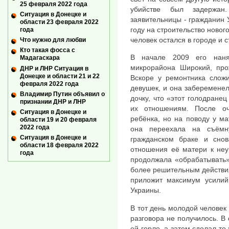
25 февраля 2022 года
убийстве был задержан
Ситуация в Донецке и
заявительницы - гражданин 
области 23 февраля 2022
году на строительство новог
года
человек остался в городе и 
Что нужно для любви
Кто такая фосса с
В начале 2009 его наня
Мадагаскара
микрорайона Широкий, про
ДНР и ЛНР Ситуация в
Донецке и области 21 и 22
Вскоре у ремонтника слож
февраля 2022 года
девушек, и она забеременел
Владимир Путин объявил о
дочку, что «этот голодранец
признании ДНР и ЛНР
их отношениям. После оч
Ситуация в Донецке и
ребёнка, но на поводу у м
области 19 и 20 февраля
2022 года
она переехала на съёмн
Ситуация в Донецке и
гражданском браке и сно
области 18 февраля 2022
отношения её матери к неу
года
продолжала «обрабатывать»
более решительным действиям
приложит максимум усилий
Украины.
В тот день молодой человек 
разговора не получилось. В
ей горло, а затем сделал то