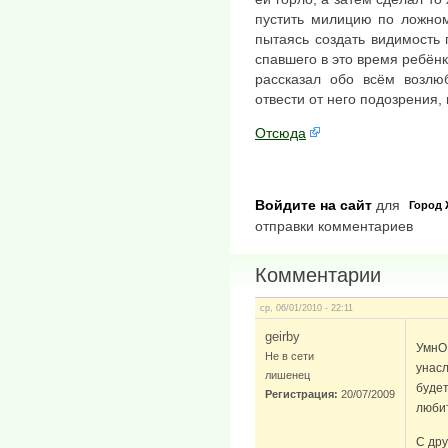
пустить милицию по ложном
пытаясь создать видимость 
спавшего в это время ребёнк
рассказал обо всём возлю
отвести от него подозрения,
Отсюда
Войдите на сайт
для
Город
отправки комментариев
Комментарии
ср, 06/01/2010 - 22:11
geirby
УмнО.
Не в сети
унасл
лишенец
будет
Регистрация:
20/07/2009
люби
С дру