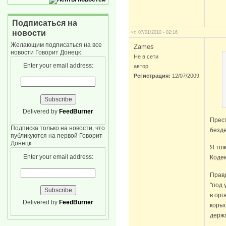
Подписаться на
новости
чт, 07/01/2010 - 02:16
Желающим подписаться на все
Zames
новости Говорит Донецк
Не в сети
Enter your email address:
автор
Регистрация:
12/07/2009
Delivered by
FeedBurner
Прест
Подписка только на новости, что
безде
публикуются на первой Говорит
Донецк
Я тож
Enter your email address:
Кодек
Правд
"под 
в орг
Delivered by
FeedBurner
корыс
держа