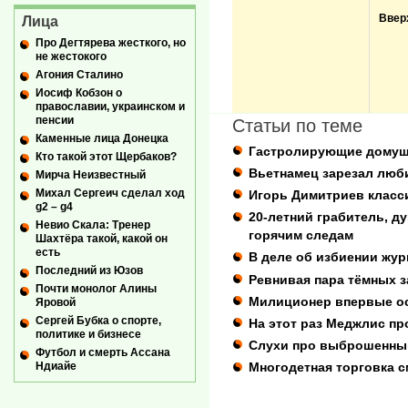
Ввер
Лица
Про Дегтярева жесткого, но
не жестокого
Агония Сталино
Иосиф Кобзон о
православии, украинском и
пенсии
Статьи по теме
Каменные лица Донецка
Гастролирующие домуш
Кто такой этот Щербаков?
Вьетнамец зарезал люб
Мирча Неизвестный
Михал Сергеич сделал ход
Игорь Димитриев класс
g2 – g4
20-летний грабитель, д
Невио Скала: Тренер
горячим следам
Шахтёра такой, какой он
есть
В деле об избиении жу
Последний из Юзов
Ревнивая пара тёмных з
Почти монолог Алины
Милиционер впервые ос
Яровой
Сергей Бубка о спорте,
На этот раз Меджлис пр
политике и бизнесе
Слухи про выброшенный
Футбол и смерть Ассана
Многодетная торговка 
Ндиайе