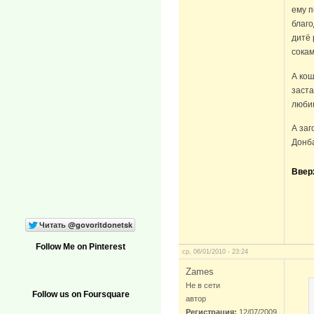
ему п
благо
дитё 
сокам
А кош
заста
любим
А заг
Донба
Ввер
Follow Me on Pinterest
ср, 06/01/2010 - 23:24
Zames
Не в сети
Follow us on Foursquare
автор
Регистрация:
12/07/2009