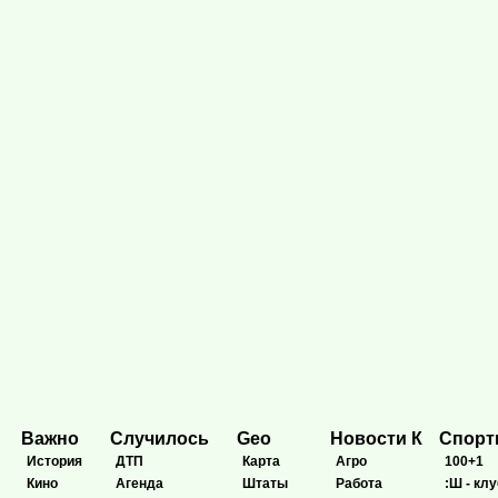
Важно
Случилось
Geo
Новости К
Спор
История
ДТП
Карта
Агро
100+1
Кино
Агенда
Штаты
Работа
:Ш - клу