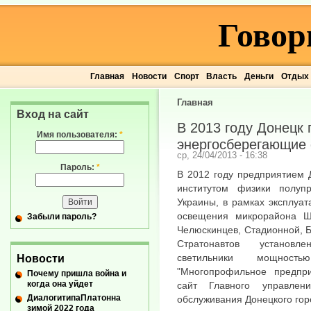
Говор
Главная
Новости
Спорт
Власть
Деньги
Отдых
Главная
Вход на сайт
В 2013 году Донецк 
Имя пользователя:
*
энергосберегающие
ср, 24/04/2013 - 16:38
Пароль:
*
В 2012 году предприятием 
институтом физики полуп
Украины, в рамках эксплуа
освещения микрорайона Ш
Забыли пароль?
Челюскинцев, Стадионной, Б
Стратонавтов установл
светильники мощнос
Новости
"Многопрофильное предпр
Почему пришла война и
когда она уйдет
сайт Главного управлен
ДиалогитипаПлатонна
обслуживания Донецкого гор
зимой 2022 года