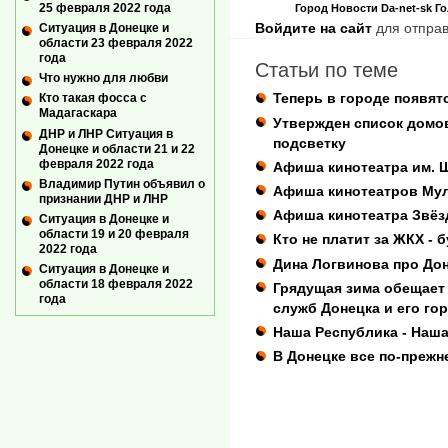
25 февраля 2022 года
Город
Новости
Da-net-sk
Го
Войдите на сайт
для отправ
Ситуация в Донецке и
области 23 февраля 2022
года
Статьи по теме
Что нужно для любви
Теперь в городе появя
Кто такая фосса с
Мадагаскара
Утвержден список домо
ДНР и ЛНР Ситуация в
подсветку
Донецке и области 21 и 22
февраля 2022 года
Афиша кинотеатра им. 
Владимир Путин объявил о
Афиша кинотеатров Му
признании ДНР и ЛНР
Афиша кинотеатра Звёз
Ситуация в Донецке и
области 19 и 20 февраля
Кто не платит за ЖКХ - 
2022 года
Дина Логвинова про Дон
Ситуация в Донецке и
области 18 февраля 2022
Грядущая зима обещает
года
служб Донецка и его го
Наша Республика - Наш
В Донецке все по-прежн