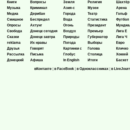
Книги
Вопросы
Земля
Религия
Шахтёр
Музыка
Криминал
Азия-с
Музеи
Арена
Медиа
Дерибан
Города
Театр
Гольф
Смишное
Беспредел
Вода
Статистика
Футбол
Опросы
Ахтунг
Огонь
Президент
Мундиа
Свобода
Донецк сегодня
Воздух
Премьер
Лига Е
Сказки
Донецк завтра
Природы
Губернатор
Лига Ч
reklama
Их нравы
Погода
Выборы
Евро
Друзья
Говорят
Картинки с
Голова
Кличко
Рассылка
Письма
Глобус
Столица
Хоккей
Донецкий
Афиша
In English
Итоги
Баскет
вКонтакте
|
в FaceBook
|
в Одноклассниках
|
в LiveJour