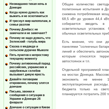
Неожиданно тихая ночь в
Общее количество светод
Донецке
полигонные испытания в До
Когда нужно думать как
снижена потребляемая мощн
выжить и не оскотиниться
68,5 кВт до уровня 44,4 кВ
И треснул мир напополам, в
собирается вводить в 
семье разлом
осветительных установок.
Почему Донбасс не
замечали и не замечают?
обычных осветительных приб
Почему не надо думать, что
Есть мнение, что они до
Зеленский - голубь мира
панелями "солнечных батаре
Сказка о медведе и
сельском дурачке Мыколе
линий и обеспечить автоно
Пять пунктов к непростому
которым относятся терри
текущему моменту
автостоянок и т.п.
Почему антивоенный парад
российских, украинских и
Отдельной программой план
зарубежных селебов
на мостах Донецка. Массов
вызывает дикую ярость
экономить не менее 15
Давайте поговорим
откровенно, почему злятся
эксплуатационные расходы.
дончане
бюджета только на свет
Письма, звонки и
планируется потратить 200 т
сообщения о ситуации в
Украине и Донецке 26
февраля
Дончане о ситуации в Киеве