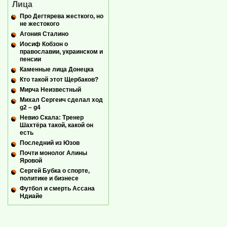
Лица
Про Дегтярева жесткого, но
не жестокого
Агония Сталино
Иосиф Кобзон о
православии, украинском и
пенсии
Каменные лица Донецка
Кто такой этот Щербаков?
Мирча Неизвестный
Михал Сергеич сделал ход
g2 – g4
Невио Скала: Тренер
Шахтёра такой, какой он
есть
Последний из Юзов
Почти монолог Алины
Яровой
Сергей Бубка о спорте,
политике и бизнесе
Футбол и смерть Ассана
Ндиайе