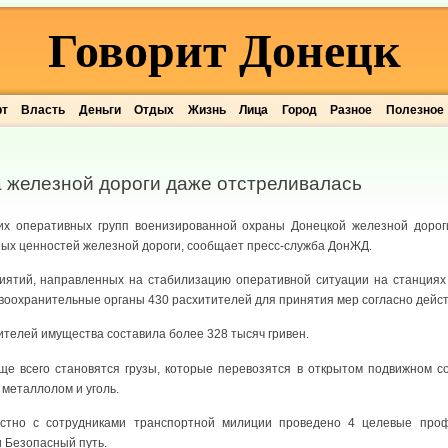
Говорит Донецк
рт
Власть
Деньги
Отдых
Жизнь
Лица
Город
Разное
Полезное
 железной дороги даже отстреливалась
их оперативных групп военизированной охраны Донецкой железной дорог
ных ценностей железной дороги, сообщает пресс-служба ДонЖД.
ятий, направленных на стабилизацию оперативной ситуации на станциях 
воохранительные органы 430 расхитителей для принятия мер согласно дейс
ителей имущества составила более 328 тысяч гривен.
ще всего становятся грузы, которые перевозятся в открытом подвижном со
 металлолом и уголь.
естно с сотрудниками транспортной милиции проведено 4 целевые проф
 Безопасный путь.