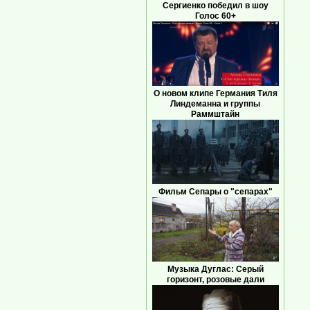
Сергиенко победил в шоу
Голос 60+
О новом клипе Германия Тиля
Линдеманна и группы
Раммштайн
Фильм Сепары о "сепарах"
Музыка Дуглас: Серый
горизонт, розовые дали