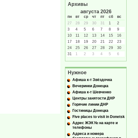
Архивы
августа 2026
пн
вт
ср
чт
пт
сб
вс
27
28
29
30
31
1
2
3
4
5
6
7
8
9
10
11
12
13
14
15
16
17
18
19
20
21
22
23
24
25
26
27
28
29
30
31
1
2
3
4
5
6
Нужное
Афиша к-т Звёздочка
Вечеринки Донецка
Афиша к-т Шевченко
Центры занятости ДНР
Горячие линии ДНР
Гостиницы Донецка
Five places to visit in Donetsk
Адрес ЖЭК № на карте и
телефоны
Адреса и номера