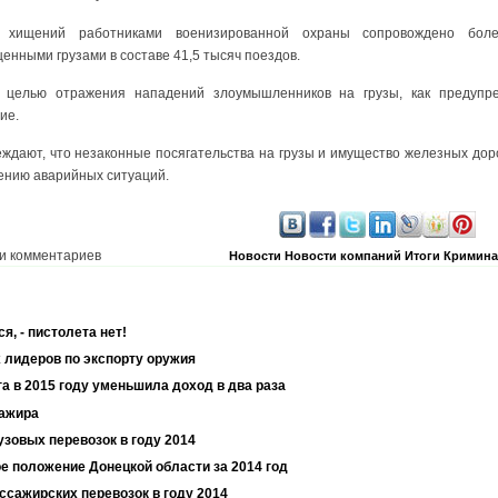
 хищений работниками военизированной охраны сопровождено боле
енными грузами в составе 41,5 тысяч поездов.
 целью отражения нападений злоумышленников на грузы, как предупре
ие.
дают, что незаконные посягательства на грузы и имущество железных дорог
ению аварийных ситуаций.
и комментариев
Новости
Новости компаний
Итоги
Кримина
я, - пистолета нет!
 лидеров по экспорту оружия
а в 2015 году уменьшила доход в два раза
сажира
узовых перевозок в году 2014
 положение Донецкой области за 2014 год
ссажирских перевозок в году 2014