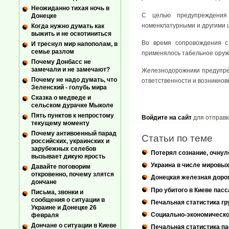
Неожиданно тихая ночь в
С целью предупреждения
Донецке
номенклатурными и другими ц
Когда нужно думать как
выжить и не оскотиниться
Во время сопровождения с
И треснул мир напополам, в
семье разлом
применялось табельное оруж
Почему Донбасс не
замечали и не замечают?
Железнодорожники предупреж
Почему не надо думать, что
ответственности и возникнов
Зеленский - голубь мира
Сказка о медведе и
сельском дурачке Мыколе
Пять пунктов к непростому
Войдите на сайт
для отправк
текущему моменту
Почему антивоенный парад
Статьи по теме
российских, украинских и
зарубежных селебов
Потерял сознание, очнулс
вызывает дикую ярость
Украина в числе мировых
Давайте поговорим
откровенно, почему злятся
Донецкая железная дорог
дончане
Про убитого в Киеве пас
Письма, звонки и
сообщения о ситуации в
Печальная статистика гр
Украине и Донецке 26
Социально-экономическое
февраля
Дончане о ситуации в Киеве
Печальная статистика па