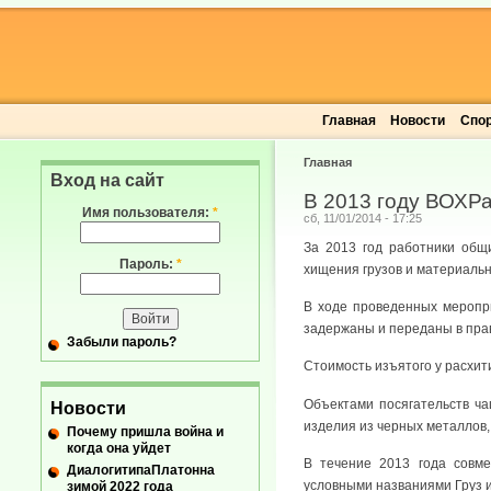
Главная
Новости
Спо
Главная
Вход на сайт
В 2013 году ВОХРа
Имя пользователя:
*
сб, 11/01/2014 - 17:25
За 2013 год работники общ
Пароль:
*
хищения грузов и материаль
В ходе проведенных меропри
задержаны и переданы в пра
Забыли пароль?
Стоимость изъятого у расхит
Объектами посягательств ча
Новости
изделия из черных металлов,
Почему пришла война и
когда она уйдет
В течение 2013 года совм
ДиалогитипаПлатонна
условными названиями Груз и
зимой 2022 года