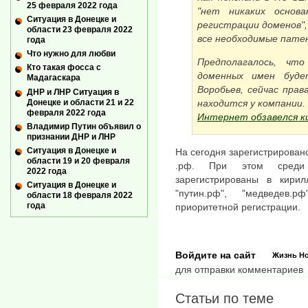
25 февраля 2022 года
"нет никаких основа
Ситуация в Донецке и
регистрации доменов",
области 23 февраля 2022
все необходимые пате
года
Что нужно для любви
Предполагалось, чт
Кто такая фосса с
доменных имен буде
Мадагаскара
Воробьев, сейчас пра
ДНР и ЛНР Ситуация в
Донецке и области 21 и 22
находится у компании.
февраля 2022 года
Интернет обзавелся к
Владимир Путин объявил о
признании ДНР и ЛНР
Ситуация в Донецке и
На сегодня зарегистрирован
области 19 и 20 февраля
.рф. При этом среди
2022 года
зарегистрированы в кирилл
Ситуация в Донецке и
"путин.рф", "медведев
области 18 февраля 2022
года
приоритетной регистрации.
Войдите на сайт
Жизнь
Н
для отправки комментариев
Статьи по теме