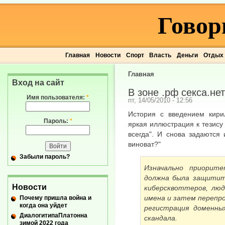
Говор
Главная
Новости
Спорт
Власть
Деньги
Отдых
Главная
Вход на сайт
В зоне .рф секса.нет
Имя пользователя:
*
пт, 14/05/2010 - 12:56
История с введением кир
Пароль:
*
яркая иллюстрация к тезису 
всегда". И снова задаются 
виноват?"
Забыли пароль?
Изначально приорит
должна была защитит
Новости
киберсквоттеров, люд
имена и затем перепро
Почему пришла война и
когда она уйдет
регистрация доменны
ДиалогитипаПлатонна
скандала.
зимой 2022 года