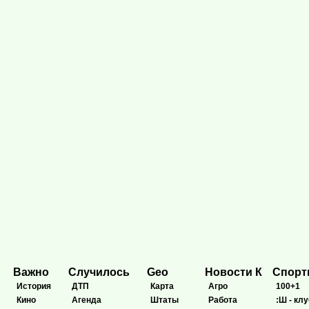
Важно
Случилось
Geo
Новости К
Спор
История
ДТП
Карта
Агро
100+1
Кино
Агенда
Штаты
Работа
:Ш - клу