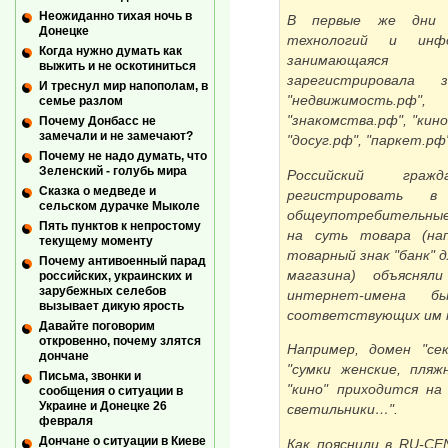
Неожиданно тихая ночь в
В первые же дни 
Донецке
технологий и инфо
Когда нужно думать как
занимающаяся п
выжить и не оскотиниться
зарегистрировала 
И треснул мир напополам, в
"недвижимость.рф"
семье разлом
"знакомства.рф", "кино
Почему Донбасс не
замечали и не замечают?
"досуг.рф", "паркет.рф"
Почему не надо думать, что
Зеленский - голубь мира
Российский граж
Сказка о медведе и
регистрировать в
сельском дурачке Мыколе
общеупотребительные 
Пять пунктов к непростому
на суть товара (нап
текущему моменту
товарный знак "банк" д
Почему антивоенный парад
магазина) объяснял
российских, украинских и
зарубежных селебов
интернет-имена б
вызывает дикую ярость
соответствующих им 
Давайте поговорим
откровенно, почему злятся
Например, домен "се
дончане
"сумки женские, пляж
Письма, звонки и
"кино" приходится на
сообщения о ситуации в
Украине и Донецке 26
светильники…".
февраля
Дончане о ситуации в Киеве
Как пояснили в RU-CE