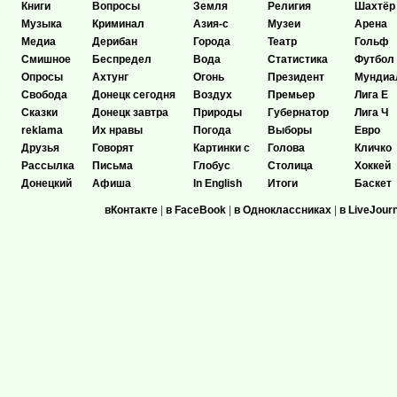
Книги
Вопросы
Земля
Религия
Шахтёр
Музыка
Криминал
Азия-с
Музеи
Арена
Медиа
Дерибан
Города
Театр
Гольф
Смишное
Беспредел
Вода
Статистика
Футбол
Опросы
Ахтунг
Огонь
Президент
Мундиа
Свобода
Донецк сегодня
Воздух
Премьер
Лига Е
Сказки
Донецк завтра
Природы
Губернатор
Лига Ч
reklama
Их нравы
Погода
Выборы
Евро
Друзья
Говорят
Картинки с
Голова
Кличко
Рассылка
Письма
Глобус
Столица
Хоккей
Донецкий
Афиша
In English
Итоги
Баскет
вКонтакте
|
в FaceBook
|
в Одноклассниках
|
в LiveJour