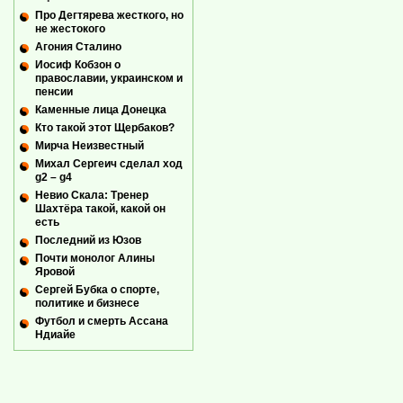
Про Дегтярева жесткого, но
не жестокого
Агония Сталино
Иосиф Кобзон о
православии, украинском и
пенсии
Каменные лица Донецка
Кто такой этот Щербаков?
Мирча Неизвестный
Михал Сергеич сделал ход
g2 – g4
Невио Скала: Тренер
Шахтёра такой, какой он
есть
Последний из Юзов
Почти монолог Алины
Яровой
Сергей Бубка о спорте,
политике и бизнесе
Футбол и смерть Ассана
Ндиайе