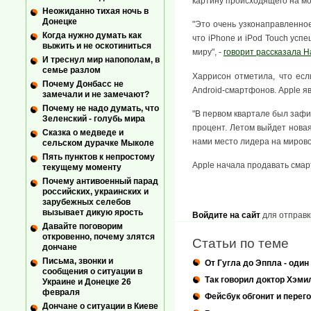
картину происходящего на м
Неожиданно тихая ночь в
Донецке
"Это очень узконаправленное
Когда нужно думать как
что iPhone и iPod Touch ус
выжить и не оскотиниться
миру", -
говорит рассказала Н
И треснул мир напополам, в
семье разлом
Харрисон отметила, что есл
Почему Донбасс не
Android-смартфонов. Apple я
замечали и не замечают?
Почему не надо думать, что
"В первом квартале был зафи
Зеленский - голубь мира
процент. Летом выйдет новая 
Сказка о медведе и
нами место лидера на мирово
сельском дурачке Мыколе
Пять пунктов к непростому
Apple начала продавать смарт
текущему моменту
Почему антивоенный парад
российских, украинских и
зарубежных селебов
вызывает дикую ярость
Войдите на сайт
для отправк
Давайте поговорим
откровенно, почему злятся
Статьи по теме
дончане
Письма, звонки и
От Гугла до Эппла - один
сообщения о ситуации в
Так говорил доктор Хэми
Украине и Донецке 26
февраля
Фейсбук обгонит и перег
Дончане о ситуации в Киеве