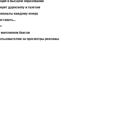
юция в высшем образовании
ерят дуроскопу и газетам
еоканалы каждому юзеру
ставать...
ь+
7 миллионов баксов
пользователям за просмотры рекламы