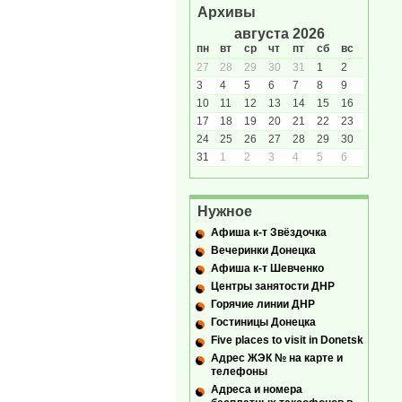
Архивы
августа 2026
пн
вт
ср
чт
пт
сб
вс
27
28
29
30
31
1
2
3
4
5
6
7
8
9
10
11
12
13
14
15
16
17
18
19
20
21
22
23
24
25
26
27
28
29
30
31
1
2
3
4
5
6
Нужное
Афиша к-т Звёздочка
Вечеринки Донецка
Афиша к-т Шевченко
Центры занятости ДНР
Горячие линии ДНР
Гостиницы Донецка
Five places to visit in Donetsk
Адрес ЖЭК № на карте и
телефоны
Адреса и номера