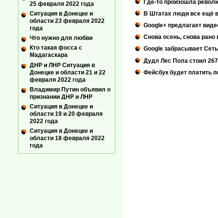
Где-то произошла револ
25 февраля 2022 года
В Штатах люди все ещё в
Ситуация в Донецке и
области 23 февраля 2022
Google+ предлагает вид
года
Снова осень, снова рано в
Что нужно для любви
Кто такая фосса с
Google забрасывает Сет
Мадагаскара
Дудл Лес Пола стоил 26
ДНР и ЛНР Ситуация в
Донецке и области 21 и 22
Фейсбук будет платить 
февраля 2022 года
Владимир Путин объявил о
признании ДНР и ЛНР
Ситуация в Донецке и
области 19 и 20 февраля
2022 года
Ситуация в Донецке и
области 18 февраля 2022
года