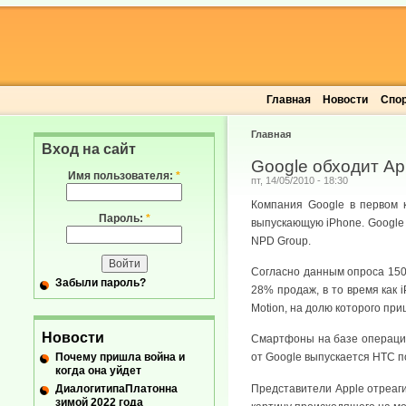
Главная
Новости
Спо
Главная
Вход на сайт
Google обходит App
Имя пользователя:
*
пт, 14/05/2010 - 18:30
Компания Google в первом к
Пароль:
*
выпускающую iPhone. Google
NPD Group.
Согласно данным опроса 150
Забыли пароль?
28% продаж, в то время как 
Motion, на долю которого пр
Новости
Смартфоны на базе операцион
Почему пришла война и
от Google выпускается НТС п
когда она уйдет
ДиалогитипаПлатонна
Представители Apple отреаг
зимой 2022 года