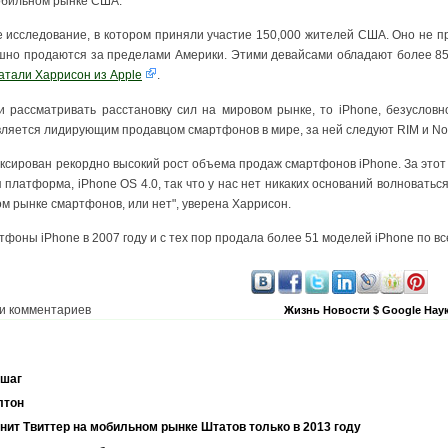
обильном рынке США.
 исследование, в котором приняли участие 150,000 жителей США. Оно не п
пешно продаются за пределами Америки. Этими девайсами обладают более 85
атали Харрисон из Apple
.
и рассматривать расстановку сил на мировом рынке, то iPhone, безусловн
вляется лидирующим продавцом смартфонов в мире, за ней следуют RIM и No
ксирован рекордно высокий рост объема продаж смартфонов iPhone. За этот
платформа, iPhone OS 4.0, так что у нас нет никаких оснований волноваться
м рынке смартфонов, или нет", уверена Харрисон.
фоны iPhone в 2007 году и с тех пор продала более 51 моделей iPhone по вс
и комментариев
Жизнь
Новости
$
Google
Наук
 шаг
лтон
онит Твиттер на мобильном рынке Штатов только в 2013 году