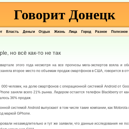
Говорит Донецк
рт
Власть
Деньги
Отдых
Жизнь
Лица
Город
Разное
Полезное
le, но всё как-то не так
вартале этого года несмотря на все прогнозы мега-экспертов взяла и об
 заняла второе место по объемам продаж смартфонов в США, говорится в от
 000 человек, на долю смартфонов с операционной системой Android от Goo
iPhone заняли всего 21% рынка. Лидером остается телефон Blackberry от ка
ишлось 36% продаж.
ной системой Android выпускают в том числе такие компании, как Motorol
од маркой GPhone.
ировали незамедлительно и тут же заявили, что данные исследования не по