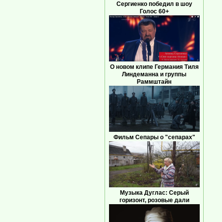
Сергиенко победил в шоу
Голос 60+
О новом клипе Германия Тиля
Линдеманна и группы
Раммштайн
Фильм Сепары о "сепарах"
Музыка Дуглас: Серый
горизонт, розовые дали