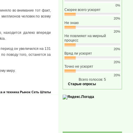
0%
Скорее всего ускорят
риняло во внимание тот факт,
 миллионов человек по всему
20%
Не знаю
20%
о, находится далеко впереди
Не повлияют на мирный
kia.
процесс
 период он увеличился на 131
20%
Вряд ли ускорят
 по поводу того, останется за
20%
Точно не ускорят
ему миру.
20%
Всего голосов: 5
Старые опросы
а и техника
Рынок
Сеть
Штаты