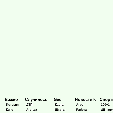
Важно
Случилось
Geo
Новости К
Спор
История
ДТП
Карта
Агро
100+1
Кино
Агенда
Штаты
Работа
:Ш - клу