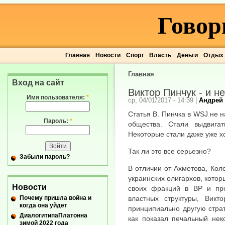
Говор
Главная
Новости
Спорт
Власть
Деньги
Отдых
Главная
Вход на сайт
Виктор Пинчук - и н
Имя пользователя:
*
ср, 04/01/2017 - 14:39
|
Андрей
Статья В. Пинчка в WSJ не 
Пароль:
*
общества. Стали выдвига
Некоторые стали даже уже х
Так ли это все серьезно?
Забыли пароль?
В отличии от Ахметова, Кол
украинских олигархов, кото
Новости
своих фракций в ВР и пр
Почему пришла война и
властных структуры, Вик
когда она уйдет
принципиально другую страт
ДиалогитипаПлатонна
как показал печальный нек
зимой 2022 года