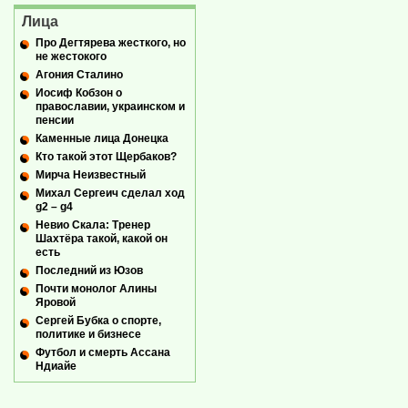
Лица
Про Дегтярева жесткого, но
не жестокого
Агония Сталино
Иосиф Кобзон о
православии, украинском и
пенсии
Каменные лица Донецка
Кто такой этот Щербаков?
Мирча Неизвестный
Михал Сергеич сделал ход
g2 – g4
Невио Скала: Тренер
Шахтёра такой, какой он
есть
Последний из Юзов
Почти монолог Алины
Яровой
Сергей Бубка о спорте,
политике и бизнесе
Футбол и смерть Ассана
Ндиайе