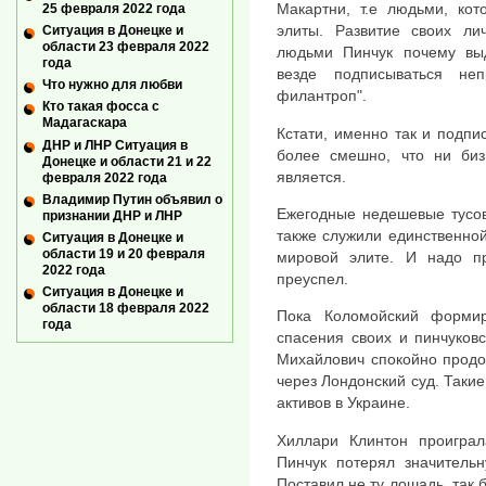
Макартни, т.е людьми, ко
25 февраля 2022 года
элиты. Развитие своих л
Ситуация в Донецке и
области 23 февраля 2022
людьми Пинчук почему выд
года
везде подписываться не
Что нужно для любви
филантроп".
Кто такая фосса с
Мадагаскара
Кстати, именно так и подп
ДНР и ЛНР Ситуация в
более смешно, что ни би
Донецке и области 21 и 22
является.
февраля 2022 года
Владимир Путин объявил о
Ежегодные недешевые тусов
признании ДНР и ЛНР
также служили единственно
Ситуация в Донецке и
области 19 и 20 февраля
мировой элите. И надо п
2022 года
преуспел.
Ситуация в Донецке и
области 18 февраля 2022
Пока Коломойский формир
года
спасения своих и пинчуковс
Михайлович спокойно продо
через Лондонский суд. Такие
активов в Украине.
Хиллари Клинтон проигра
Пинчук потерял значительн
Поставил не ту лошадь, так 