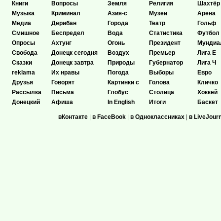
Книги
Вопросы
Земля
Религия
Шахтёр
Музыка
Криминал
Азия-с
Музеи
Арена
Медиа
Дерибан
Города
Театр
Гольф
Смишное
Беспредел
Вода
Статистика
Футбол
Опросы
Ахтунг
Огонь
Президент
Мундиа
Свобода
Донецк сегодня
Воздух
Премьер
Лига Е
Сказки
Донецк завтра
Природы
Губернатор
Лига Ч
reklama
Их нравы
Погода
Выборы
Евро
Друзья
Говорят
Картинки с
Голова
Кличко
Рассылка
Письма
Глобус
Столица
Хоккей
Донецкий
Афиша
In English
Итоги
Баскет
вКонтакте
|
в FaceBook
|
в Одноклассниках
|
в LiveJour