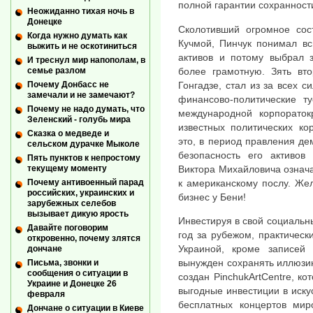
полной гарантии сохранност
Неожиданно тихая ночь в
Донецке
Сколотивший огромное сос
Когда нужно думать как
Кучмой, Пинчук понимал вс
выжить и не оскотиниться
активов и потому выбрал 
И треснул мир напополам, в
более грамотную. Зять вто
семье разлом
Гонгадзе, стал из за всех с
Почему Донбасс не
замечали и не замечают?
финансово-политические ту
Почему не надо думать, что
международной корпораток
Зеленский - голубь мира
известных политических ко
Сказка о медведе и
это, в период правления де
сельском дурачке Мыколе
безопасность его активов
Пять пунктов к непростому
Виктора Михайловича означ
текущему моменту
к американскому послу. Же
Почему антивоенный парад
российских, украинских и
бизнес у Бени!
зарубежных селебов
вызывает дикую ярость
Инвестируя в свой социальн
Давайте поговорим
год за рубежом, практическ
откровенно, почему злятся
Украиной, кроме записей 
дончане
вынужден сохранять иллюзию
Письма, звонки и
сообщения о ситуации в
создан PinchukArtCentre, ко
Украине и Донецке 26
выгодные инвестиции в иску
февраля
бесплатных концертов мир
Дончане о ситуации в Киеве