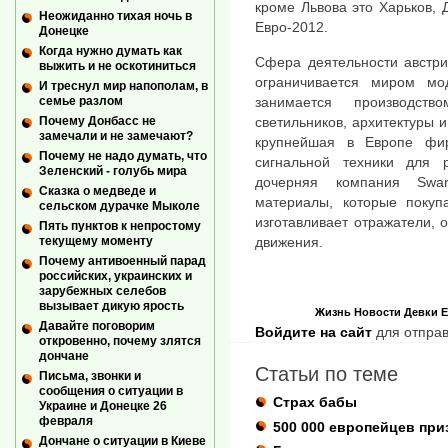
кроме Львова это Харьков, 
Неожиданно тихая ночь в
Евро-2012.
Донецке
Когда нужно думать как
Сфера деятельности австри
выжить и не оскотиниться
ограничивается миром м
И треснул мир напополам, в
занимается производств
семье разлом
светильников, архитектуры 
Почему Донбасс не
замечали и не замечают?
крупнейшая в Европе фи
Почему не надо думать, что
сигнальной техники для 
Зеленский - голубь мира
дочерняя компания Swarc
Сказка о медведе и
материалы, которые покупа
сельском дурачке Мыколе
изготавливает отражатели,
Пять пунктов к непростому
движения.
текущему моменту
Почему антивоенный парад
российских, украинских и
зарубежных селебов
вызывает дикую ярость
Жизнь
Новости
Девки
Е
Давайте поговорим
Войдите на сайт
для отправ
откровенно, почему злятся
дончане
Статьи по теме
Письма, звонки и
сообщения о ситуации в
Страх бабы
Украине и Донецке 26
февраля
500 000 европейцев при
Дончане о ситуации в Киеве