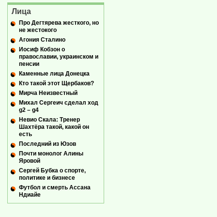
Лица
Про Дегтярева жесткого, но
не жестокого
Агония Сталино
Иосиф Кобзон о
православии, украинском и
пенсии
Каменные лица Донецка
Кто такой этот Щербаков?
Мирча Неизвестный
Михал Сергеич сделал ход
g2 – g4
Невио Скала: Тренер
Шахтёра такой, какой он
есть
Последний из Юзов
Почти монолог Алины
Яровой
Сергей Бубка о спорте,
политике и бизнесе
Футбол и смерть Ассана
Ндиайе