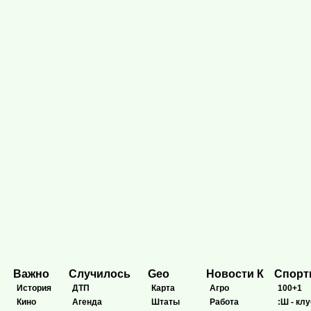
Важно
Случилось
Geo
Новости К
Спор
История
ДТП
Карта
Агро
100+1
Кино
Агенда
Штаты
Работа
:Ш - клу