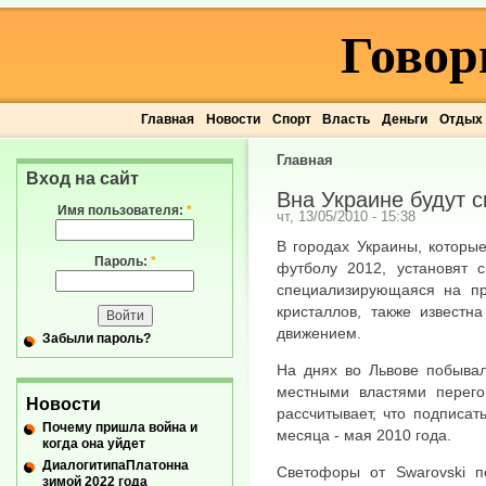
Говор
Главная
Новости
Спорт
Власть
Деньги
Отдых
Главная
Вход на сайт
Вна Украине будут с
Имя пользователя:
*
чт, 13/05/2010 - 15:38
В городах Украины, которы
Пароль:
*
футболу 2012, установят с
специализирующаяся на пр
кристаллов, также известн
движением.
Забыли пароль?
На днях во Львове побывал
местными властями перего
Новости
рассчитывает, что подписат
Почему пришла война и
месяца - мая 2010 года.
когда она уйдет
ДиалогитипаПлатонна
Светофоры от Swarovski по
зимой 2022 года