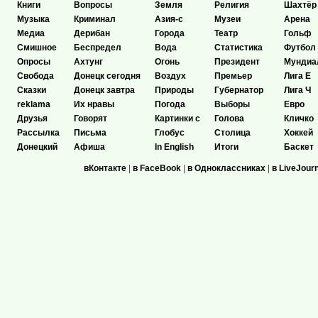
Книги
Вопросы
Земля
Религия
Шахтёр
Музыка
Криминал
Азия-с
Музеи
Арена
Медиа
Дерибан
Города
Театр
Гольф
Смишное
Беспредел
Вода
Статистика
Футбол
Опросы
Ахтунг
Огонь
Президент
Мундиа
Свобода
Донецк сегодня
Воздух
Премьер
Лига Е
Сказки
Донецк завтра
Природы
Губернатор
Лига Ч
reklama
Их нравы
Погода
Выборы
Евро
Друзья
Говорят
Картинки с
Голова
Кличко
Рассылка
Письма
Глобус
Столица
Хоккей
Донецкий
Афиша
In English
Итоги
Баскет
вКонтакте
|
в FaceBook
|
в Одноклассниках
|
в LiveJour