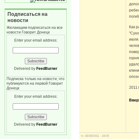
допо
ребен
Подписаться на
погиб
новости
Как р
Желающим подписаться на все
новости Говорит Донецк
"Сух
июля.
Enter your email address:
челов
повер
горня
удало
Delivered by
FeedBurner
клини
опоз
Подписка только на новости, что
публикуются на первой Говорит
2011.
Донецк
Enter your email address:
Ввер
Delivered by
FeedBurner
чт, 04/08/2011 - 18:05