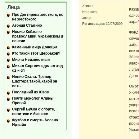
Zames
Лица
Кажда
Не в сети
Про Дегтярева жесткого, но
однор
автор
не жестокого
зараб
Регистрация:
12/07/2009
Агония Сталино
Иосиф Кобзон о
Фонд 
православии, украинском и
случ
пенсии
забо
Каменные лица Донецка
все 
Кто такой этот Щербаков?
38 го
Мирча Неизвестный
авари
Михал Сергеич сделал ход
Луган
g2 – g4
Доне
Невио Скала: Тренер
Шахтёра такой, какой он
есть
Об эт
Последний из Юзов
УКРИ
Почти монолог Алины
мето
Яровой
ущер
Сергей Бубка о спорте,
испо
политике и бизнесе
страх
Футбол и смерть Ассана
прои
Ндиайе
Укра