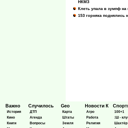
НКМЗ
Клеть упала в зумпф на
153 горняка поднялись 
Важно
Случилось
Geo
Новости К
Спор
История
ДТП
Карта
Агро
100+1
Кино
Агенда
Штаты
Работа
:Ш - клу
Книги
Вопросы
Земля
Религия
Шахтёр