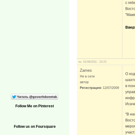
с гиб
Восто
"Маке
Ввер
пн, 01/08/2011 - 23:23
Zames
О ход
Не в сети
шахт
автор
в пон
Регистрация:
12/07/2009
упра
инфр
Исаче
Follow Me on Pinterest
"В на
Вост
меро
Follow us on Foursquare
участ