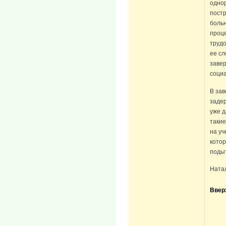
одно
постр
больн
проц
трудо
ее сл
заве
социа
В зав
заде
уже д
такие
на уч
котор
подыт
Натал
Ввер