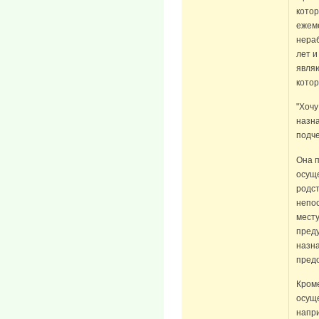
кото
ежем
нераб
лет и
явля
котор
"Хочу
назна
подче
Она п
осущ
родс
непо
мест
пред
назна
предо
Кроме
осуще
напр