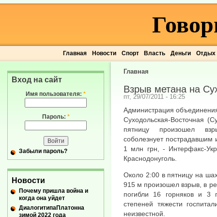
Говор
Главная
Новости
Спорт
Власть
Деньги
Отдых
Главная
Вход на сайт
Взрыв метана на Су
Имя пользователя:
*
пт, 29/07/2011 - 16:25
Администрация объединения 
Пароль:
*
Суходольская-Восточная (Су
пятницу произошел взр
соболезнует пострадавшим 
1 млн грн, - Интерфакс-Ук
Забыли пароль?
Краснодонуголь.
Около 2:00 в пятницу на ша
Новости
915 м произошел взрыв, в ре
Почему пришла война и
погибли 16 горняков и 3 
когда она уйдет
степеней тяжести госпитал
ДиалогитипаПлатонна
неизвестной.
зимой 2022 года