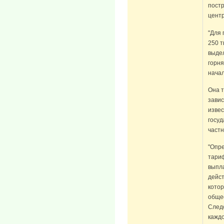
постр
центр
"Для
250 т
выдел
горня
начал
Она т
завис
извес
госуд
частн
"Опр
тариф
выпла
дейст
котор
общео
След
каждо