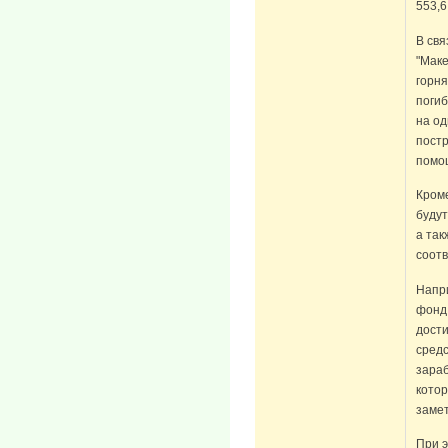
553,6
В свя
"Маке
горня
поги
на од
постр
помощ
Кром
буду
а так
соотв
Напри
фонд 
дост
средс
зараб
котор
замет
При э