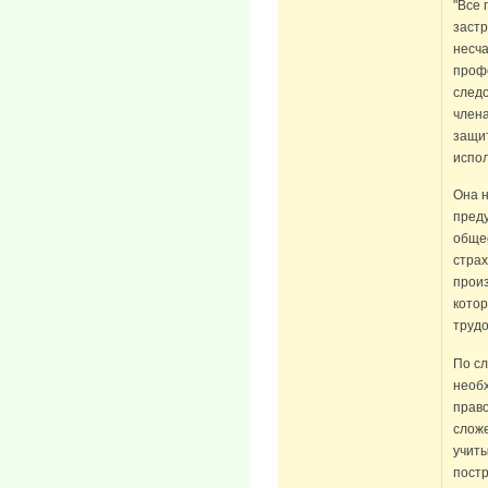
"Все 
застр
несча
проф
следо
член
защит
испо
Она н
преду
обще
страх
прои
котор
трудо
По сл
необ
право
сложе
учиты
пост