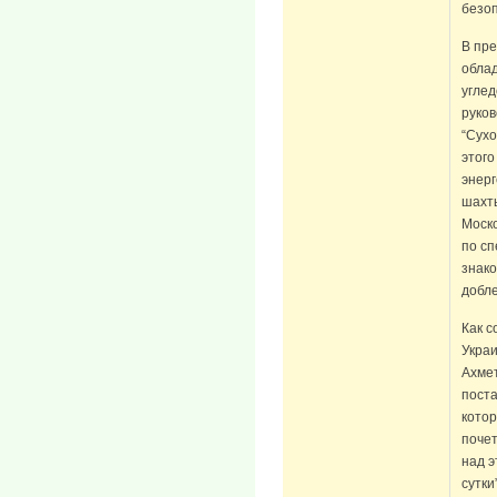
безоп
В пре
обла
углед
руков
“Сухо
этого
энерг
шахт
Моск
по сп
знако
добле
Как с
Украи
Ахмет
поста
котор
поче
над э
сутки”