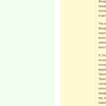
Фонд
пред
соотв
отде
"На 
Фонд
переч
испол
облас
конст
Л. Ги
на ша
потер
видов
"Шах
"Крас
случа
пятил
предв
грн,
(одно