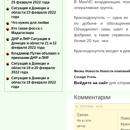
В МинЧС координацию поис
25 февраля 2022 года
оперативная группа.
Ситуация в Донецке и
области 23 февраля 2022
года
Краснодонуголь — одна из 
Что нужно для любви
по добыче и обогащени
Кто такая фосса с
Объединяет семь шахт и 
Мадагаскара
фабрики, а также сервисны
ДНР и ЛНР Ситуация в
более 20 тыс. чел.
Донецке и области 21 и 22
февраля 2022 года
Краснодонуголь входит в див
Владимир Путин объявил о
признании ДНР и ЛНР
Ситуация в Донецке и
области 19 и 20 февраля
Жизнь
Новости
Новости компани
2022 года
Соседи
Уголь
Ситуация в Донецке и
области 18 февраля 2022
Войдите на сайт
для отправ
года
Комментарии
вс, 31/07/2011 - 14:15
Zames
Поиск
Не в сети
Красн
автор
Вост