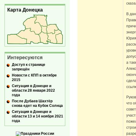
сказа
Карта Донецка
В дан
Прав
прич
энер
Юрия
расс
уров
допус
Интересуются
а так
Доступ к странице
Алекс
запрещён
окон
Новости с КПП в октябре
2015
сдел
Ситуация в Донецке и
ссыл
области 28 января 2022
года
Руков
После Дубаев Шахтёр
что о
снова едет на Кубок Солнца
сове
Ситуация в Донецке и
участ
области 13 и 14 ноября 2021
года
поже
строи
разр