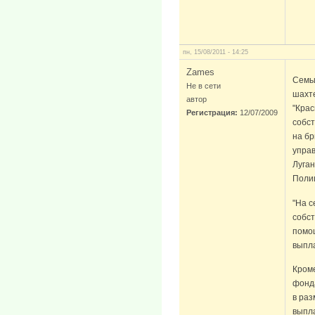
пн, 15/08/2011 - 14:25
Zames
Семьи
Не в сети
шахт
автор
"Крас
Регистрация:
12/07/2009
собст
на бр
упра
Луга
Поли
"На с
собст
помощ
выпла
Кроме
фонд
в раз
выпла