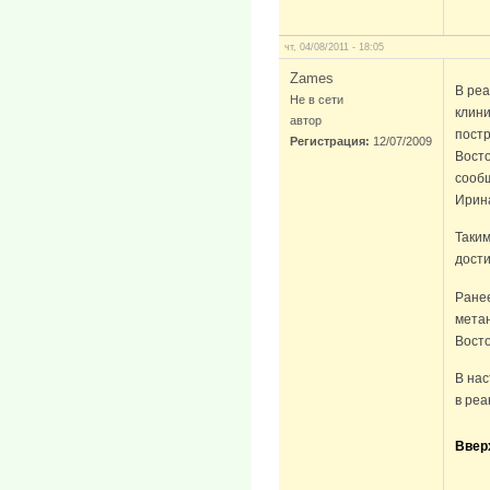
чт, 04/08/2011 - 18:05
Zames
В ре
Не в сети
клини
автор
постр
Регистрация:
12/07/2009
Восто
сообщ
Ирина
Таким
дости
Ранее
мета
Восто
В на
в реа
Ввер