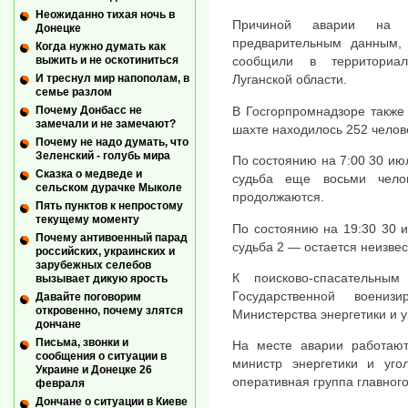
Неожиданно тихая ночь в
Причиной аварии на ш
Донецке
предварительным данным, 
Когда нужно думать как
выжить и не оскотиниться
сообщили в территориал
И треснул мир напополам, в
Луганской области.
семье разлом
В Госгорпромнадзоре также 
Почему Донбасс не
замечали и не замечают?
шахте находилось 252 челове
Почему не надо думать, что
Зеленский - голубь мира
По состоянию на 7:00 30 июл
Сказка о медведе и
судьба еще восьми челов
сельском дурачке Мыколе
продолжаются.
Пять пунктов к непростому
текущему моменту
По состоянию на 19:30 30 и
Почему антивоенный парад
судьба 2 — остается неизве
российских, украинских и
зарубежных селебов
К поисково-спасательны
вызывает дикую ярость
Государственной воениз
Давайте поговорим
откровенно, почему злятся
Министерства энергетики и 
дончане
Письма, звонки и
На месте аварии работают:
сообщения о ситуации в
министр энергетики и уг
Украине и Донецке 26
оперативная группа главног
февраля
Дончане о ситуации в Киеве