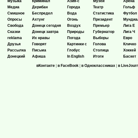
Музыка
Криминал
Азия-с
Музеи
Арена
Медиа
Дерибан
Города
Театр
Гольф
Смишное
Беспредел
Вода
Статистика
Футбол
Опросы
Ахтунг
Огонь
Президент
Мундиа
Свобода
Донецк сегодня
Воздух
Премьер
Лига Е
Сказки
Донецк завтра
Природы
Губернатор
Лига Ч
reklama
Их нравы
Погода
Выборы
Евро
Друзья
Говорят
Картинки с
Голова
Кличко
Рассылка
Письма
Глобус
Столица
Хоккей
Донецкий
Афиша
In English
Итоги
Баскет
вКонтакте
|
в FaceBook
|
в Одноклассниках
|
в LiveJour