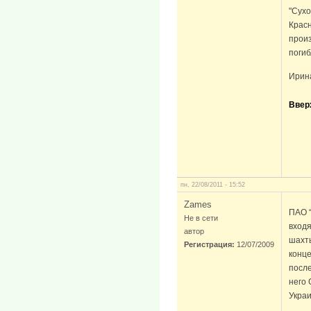
"Сухо
Красн
произ
погиб
Ирина
Ввер
пн, 22/08/2011 - 15:52
Zames
ПАО “
Не в сети
входя
автор
шахты
Регистрация:
12/07/2009
конце
после
него 
Украи