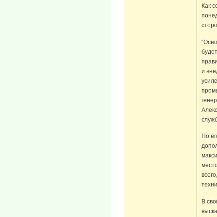
Как с
поне
сторо
“Осн
буде
прав
и вн
усил
пром
гене
Алекс
служб
По ег
допол
макс
мест
всего
техни
В сво
выск