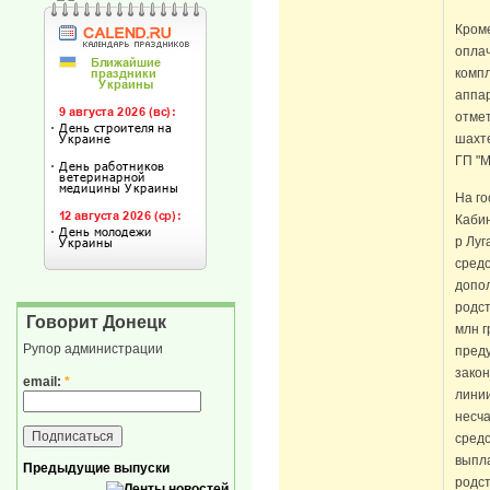
Кроме
оплач
комп
аппа
отмет
шахт
ГП "М
На г
Кабин
р Лу
средс
допо
родст
Говорит Донецк
млн г
Рупор администрации
пред
закон
email:
*
линии
несча
сред
выпла
Предыдущие выпуски
родст