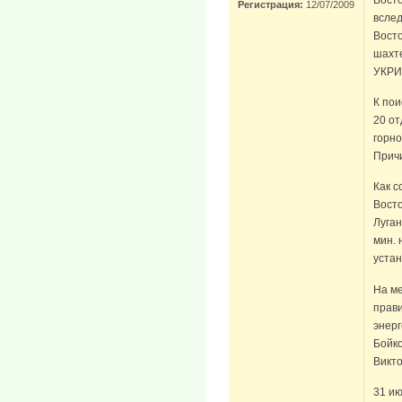
Регистрация:
12/07/2009
вслед
Восто
шахт
УКРИ
К по
20 о
горно
Причи
Как с
Восто
Луган
мин. 
устан
На м
прави
энер
Бойк
Викто
31 ию