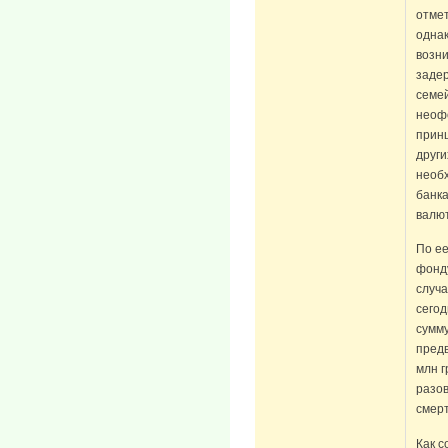
отмет
одна
возни
задер
семе
неоф
принц
други
необ
банка
валют
По ее
фонду
случа
сего
сумму
предв
млн г
разов
смерт
Как с