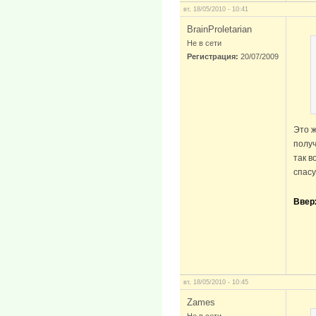
вт, 18/05/2010 - 10:41
BrainProletarian
Не в сети
Регистрация:
20/07/2009
Это ж
полу
так в
спасу
Ввер
вт, 18/05/2010 - 10:45
Zames