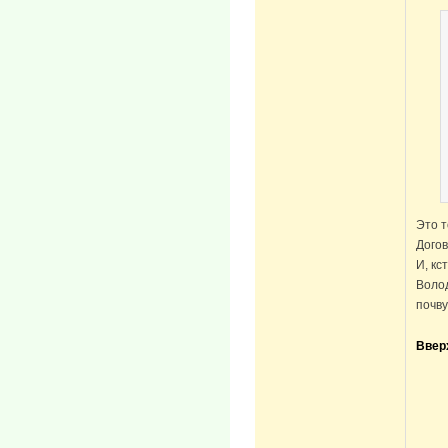
Это т
Догов
И, кс
Волод
почву.
Ввер