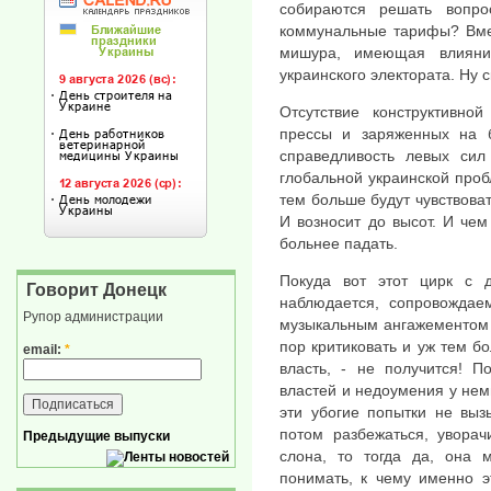
собираются решать вопр
коммунальные тарифы? Вмес
мишура, имеющая влияни
украинского электората. Ну 
Отсутствие конструктивной
прессы и заряженных на 
справедливость левых сил 
глобальной украинской проб
тем больше будут чувствоват
И возносит до высот. И че
больнее падать.
Покуда вот этот цирк с 
Говорит Донецк
наблюдается, сопровожда
Рупор администрации
музыкальным ангажементом 
пор критиковать и уж тем бо
email:
*
власть, - не получится! П
властей и недоумения у не
эти убогие попытки не выз
потом разбежаться, уворач
Предыдущие выпуски
слона, то тогда да, она 
понимать, к чему именно э