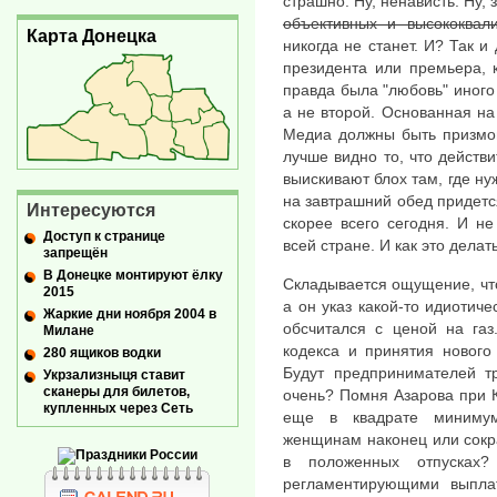
страшно. Ну, ненависть. Ну, 
объективных и высококвал
Карта Донецка
никогда не станет. И? Так 
президента или премьера, 
правда была "любовь" иного 
а не второй. Основанная на
Медиа должны быть призмой
лучше видно то, что действи
выискивают блох там, где ну
на завтрашний обед придетс
Интересуются
скорее всего сегодня. И н
Доступ к странице
всей стране. И как это делат
запрещён
В Донецке монтируют ёлку
Складывается ощущение, что
2015
а он указ какой-то идиотич
Жаркие дни ноября 2004 в
обсчитался с ценой на газ
Милане
кодекса и принятия нового
280 ящиков водки
Будут предпринимателей тр
Укрзализныця ставит
сканеры для билетов,
очень? Помня Азарова при К
купленных через Сеть
еще в квадрате минимум
женщинам наконец или сокра
в положенных отпусках
регламентирующими выпл