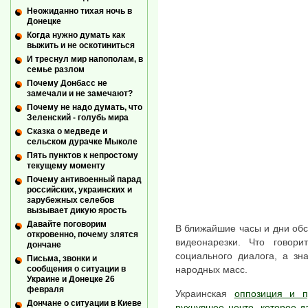
Неожиданно тихая ночь в
Донецке
Когда нужно думать как
выжить и не оскотиниться
И треснул мир напополам, в
семье разлом
Почему Донбасс не
замечали и не замечают?
Почему не надо думать, что
Зеленский - голубь мира
Сказка о медведе и
сельском дурачке Мыколе
Пять пунктов к непростому
текущему моменту
Почему антивоенный парад
российских, украинских и
зарубежных селебов
вызывает дикую ярость
Давайте поговорим
В ближайшие часы и дни обсу
откровенно, почему злятся
видеонарезки. Что говори
дончане
социального диалога, а зн
Письма, звонки и
сообщения о ситуации в
народных масс.
Украине и Донецке 26
февраля
Украинская
оппозиция и п
Дончане о ситуации в Киеве
рухнувшее нечто, которое 