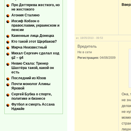
Ввер
Про Дегтярева жесткого, но
не жестокого
Агония Сталино
Иосиф Кобзон о
православии, украинском и
пенсии
Каменные лица Донецка
вт, 18/05/2010 - 09:53
Кто такой этот Щербаков?
Вредитель
Мирча Неизвестный
Не в сети
Михал Сергеич сделал ход
g2 – g4
Регистрация:
04/08/2009
Невио Скала: Тренер
Шахтёра такой, какой он
есть
Последний из Юзов
Почти монолог Алины
Яровой
Она, 
Сергей Бубка о спорте,
политике и бизнесе
не зн
Футбол и смерть Ассана
делаю
Ндиайе
не ну
момен
стран
лишни