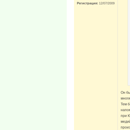
Регистрация:
12/07/2009
Он бы
многи
Тем б
напом
при 
меди
прои