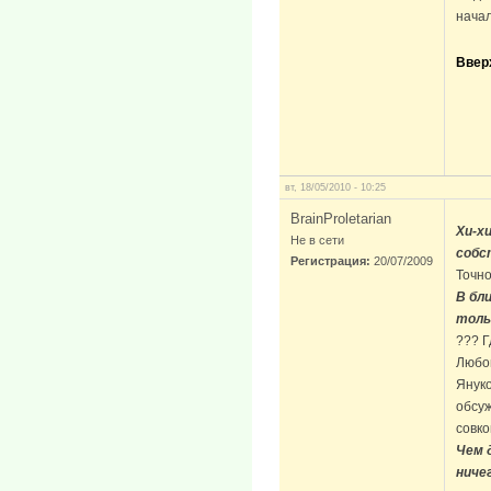
начал
Ввер
вт, 18/05/2010 - 10:25
BrainProletarian
Хи-х
Не в сети
собс
Регистрация:
20/07/2009
Точно
В бл
толь
??? Г
Любой
Януко
обсуж
совко
Чем 
ниче