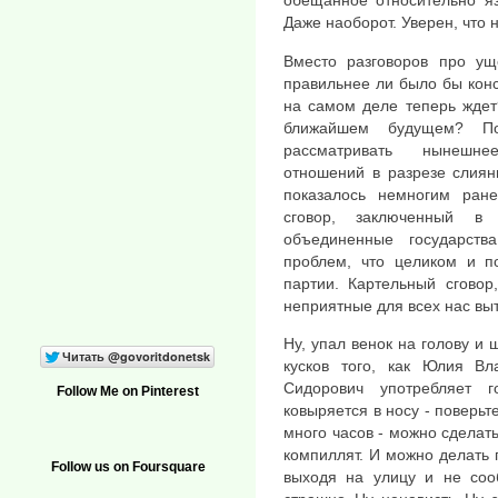
обещанное относительно яз
Даже наоборот. Уверен, что 
Вместо разговоров про ущ
правильнее ли было бы конс
на самом деле теперь ждет
ближайшем будущем? П
рассматривать нынешнее
отношений в разрезе слиян
показалось немногим ран
сговор, заключенный в 
объединенные государств
проблем, что целиком и п
партии. Картельный сговор
неприятные для всех нас в
Ну, упал венок на голову и 
кусков того, как Юлия Вл
Сидорович употребляет 
Follow Me on Pinterest
ковыряется в носу - поверьт
много часов - можно сделат
компиллят. И можно делать
Follow us on Foursquare
выходя на улицу и не соо