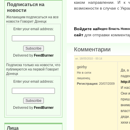
каком направлении. И к 
Подписаться на
возможности в случае с Укра
новости
Желающим подписаться на все
новости Говорит Донецк
Войдите на
Enter your email address:
Видео
Власть
Ново
сайт
для отправки коммента
Комментарии
Delivered by
FeedBurner
вт, 18/05/2010 - 00:14
Подписка только на новости, что
geirby
публикуются на первой Говорит
Да, а
Не в сети
Донецк
паде
лишенец
Enter your email address:
http:
Регистрация:
20/07/2009
И нас
Они и
приш
внима
Delivered by
FeedBurner
влас
дяди.
хихи 
Лица