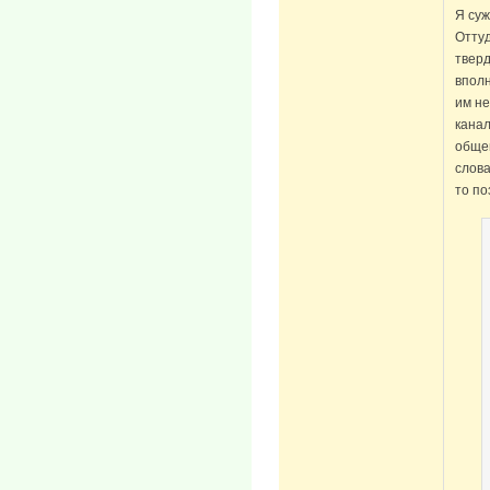
Я суж
Оттуд
тверд
вполн
им не
канал
обще
слова
то по