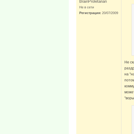
BrainProletarian
Не в сети
Регистрация:
20/07/2009
Не ск
разд
на "н
потом
комму
может
"воры