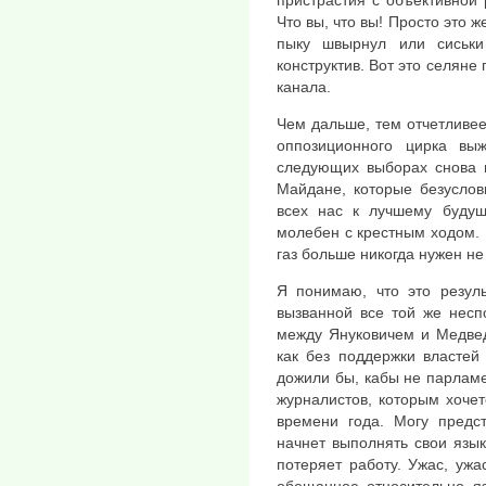
Что вы, что вы! Просто это ж
пыку швырнул или сиськи
конструктив. Вот это селяне
канала.
Чем дальше, тем отчетливее
оппозиционного цирка вы
следующих выборах снова п
Майдане, которые безуслов
всех нас к лучшему буду
молебен с крестным ходом. 
газ больше никогда нужен не
Я понимаю, что это резуль
вызванной все той же несп
между Януковичем и Медвед
как без поддержки власте
дожили бы, кабы не парламе
журналистов, которым хочет
времени года. Могу предст
начнет выполнять свои язы
потеряет работу. Ужас, ужа