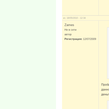
вт, 18/05/2010 - 12:34
Zames
Не в сети
автор
Регистрация:
12/07/2009
Пробл
данно
деньг