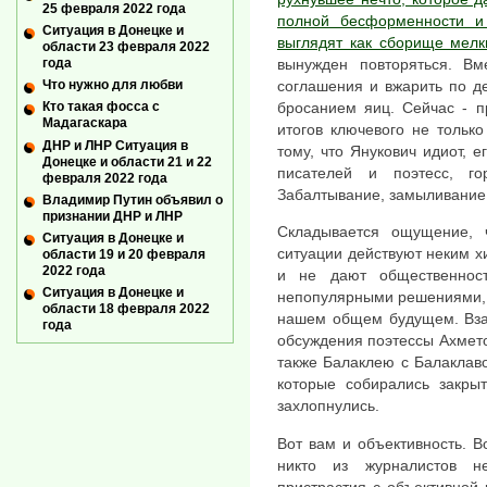
25 февраля 2022 года
полной бесформенности и 
Ситуация в Донецке и
выглядят как сборище мелк
области 23 февраля 2022
вынужден повторяться. Вме
года
соглашения и вжарить по д
Что нужно для любви
бросанием яиц. Сейчас - п
Кто такая фосса с
Мадагаскара
итогов ключевого не тольк
ДНР и ЛНР Ситуация в
тому, что Янукович идиот, 
Донецке и области 21 и 22
писателей и поэтесс, го
февраля 2022 года
Забалтывание, замыливание
Владимир Путин объявил о
признании ДНР и ЛНР
Складывается ощущение, 
Ситуация в Донецке и
ситуации действуют неким х
области 19 и 20 февраля
2022 года
и не дают общественнос
Ситуация в Донецке и
непопулярными решениями, 
области 18 февраля 2022
нашем общем будущем. Вза
года
обсуждения поэтессы Ахмето
также Балаклею с Балаклав
которые собирались закры
захлопнулись.
Вот вам и объективность. В
никто из журналистов н
пристрастия с объективной 