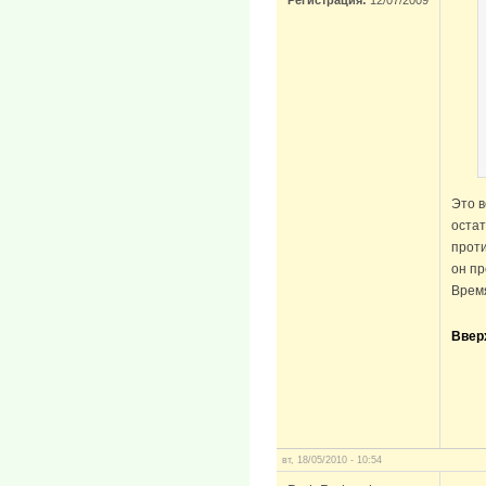
Это в
остат
проти
он пр
Время
Ввер
вт, 18/05/2010 - 10:54