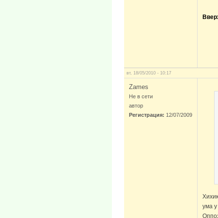
Ввер
вт, 18/05/2010 - 10:17
Zames
Не в сети
автор
Регистрация:
12/07/2009
Хихик
ума у
Оппоз