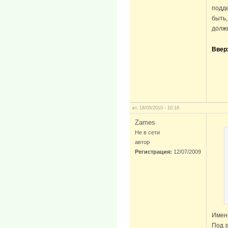
подде
быть,
долж
Ввер
вт, 18/05/2010 - 10:18
Zames
Не в сети
автор
Регистрация:
12/07/2009
Именн
Под з