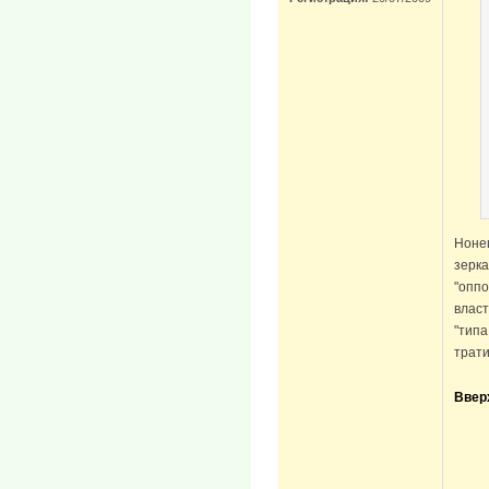
Ноне
зерк
"оппо
власт
"типа
трати
Ввер