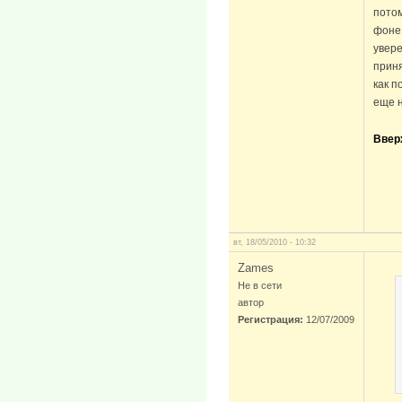
потом
фоне 
увере
приня
как п
еще н
Ввер
вт, 18/05/2010 - 10:32
Zames
Не в сети
автор
Регистрация:
12/07/2009