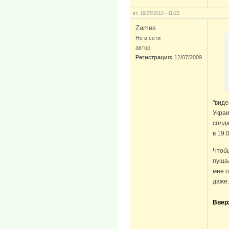
вт, 18/05/2010 - 11:22
Zames
Не в сети
автор
Регистрация:
12/07/2009
"виде
Украи
солда
в 19.
Чтобы
пущал
мне о
даже.
Ввер