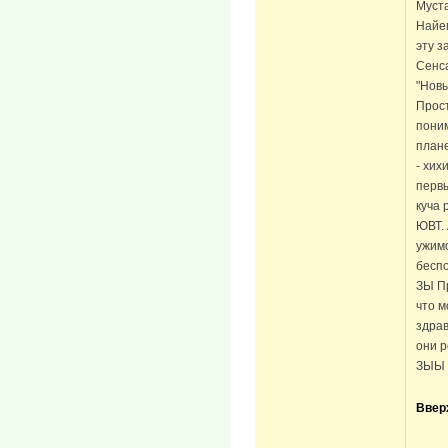
Муст
Найем
эту з
Сенса
"Новы
Прост
поним
плане
- хих
первы
куча 
ЮВТ. 
ужимо
беспо
ЗЫ Пр
что м
здрав
они р
ЗЫЫ 
Ввер