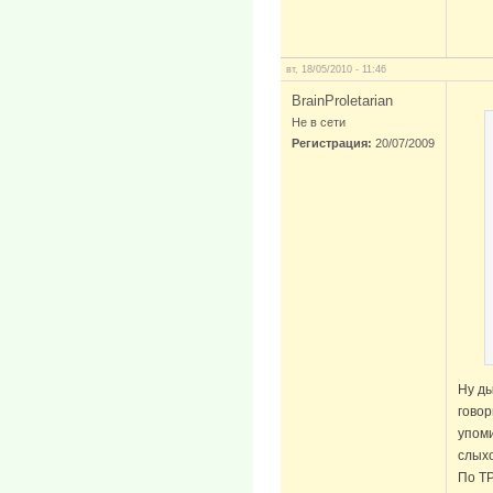
вт, 18/05/2010 - 11:46
BrainProletarian
Не в сети
Регистрация:
20/07/2009
Ну ды
говор
упоми
слыхо
По ТР