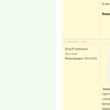
И как
Ввер
вт, 18/05/2010 - 10:39
BrainProletarian
Не в сети
Регистрация:
20/07/2009
Эммм,
парти
случа
фигур
компр