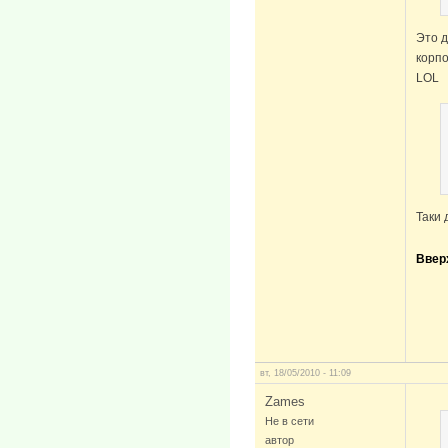
Это д
корп
LOL
Таки д
Ввер
вт, 18/05/2010 - 11:09
Zames
Не в сети
автор