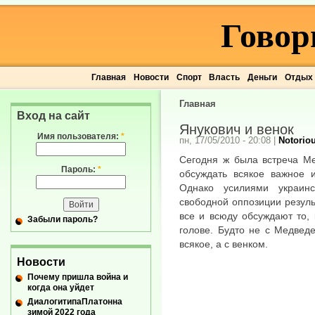
Говор
Главная
Новости
Спорт
Власть
Деньги
Отдых
Главная
Вход на сайт
Янукович и венок
Имя пользователя:
*
пн, 17/05/2010 - 20:08
|
Notorio
Сегодня ж была встреча Ме
Пароль:
*
обсуждать всякое важное 
Однако усилиями украин
свободной оппозиции резуль
все и всюду обсуждают то, 
Забыли пароль?
голове. Будто не с Медвед
всякое, а с венком.
Новости
Почему пришла война и
когда она уйдет
ДиалогитипаПлатонна
зимой 2022 года