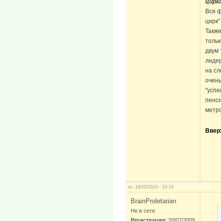
цирк
Вся ф
цирк"
Также
тольк
двум 
лидер
на с
очень
"успе
пенс
метро
Ввер
вт, 18/05/2010 - 10:24
BrainProletarian
Не в сети
Регистрация:
20/07/2009