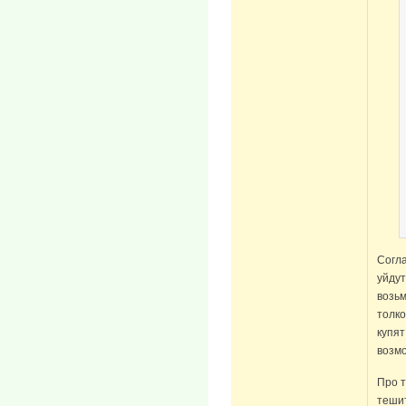
Согла
уйдут
возьм
толко
купят
возмо
Про т
тешит