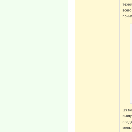
техни
всего
поним
Цэ вж
выиг
сладк
меньш