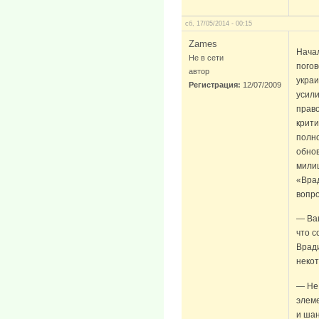
сб, 17/05/2014 - 00:15
Zames
Hача
Не в сети
погов
автор
украи
Регистрация:
12/07/2009
усили
прав
крити
полн
обнов
милиц
«Врад
вопро
— Ва
что 
Вради
некот
— Не 
элем
и шан