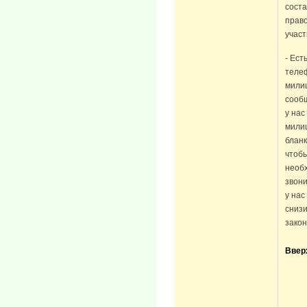
сост
право
участ
- Ест
телеф
милиц
сообщ
у нас
милиц
бланк
чтобы
необх
звони
у нас
снизи
зако
Ввер