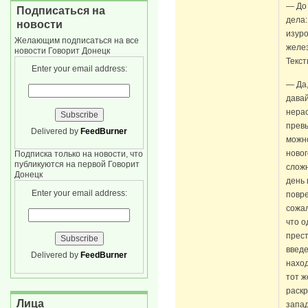
— До
Подписаться на
дела:
новости
изур
Желающим подписаться на все
желез
новости Говорит Донецк
Текс
Enter your email address:
— Да,
давай
нера
прев
Delivered by
FeedBurner
можно
новог
Подписка только на новости, что
публикуются на первой Говорит
сложн
Донецк
день 
Enter your email address:
повре
сожал
что о
прест
введе
Delivered by
FeedBurner
наход
тот 
раскр
Лица
запад