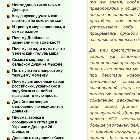
то же время, когд
Неожиданно тихая ночь в
правопорядка у общес
Донецке
никого не загонишь! 
Когда нужно думать как
приходят, как пото
выжить и не оскотиниться
устраивают себе 
И треснул мир напополам, в
семье разлом
прикрываясь дружбой
Почему Донбасс не
частные объекты за д
замечали и не замечают?
Почему не надо думать, что
Да, эти преступлени
Зеленский - голубь мира
заодно уж вспомни
Сказка о медведе и
контрольных преступл
сельском дурачке Мыколе
деле их по пальцам мо
Пять пунктов к непростому
при действии ново
текущему моменту
технических сложн
Почему антивоенный парад
российских, украинских и
сегодняшний день вс
зарубежных селебов
телесных повреждени
вызывает дикую ярость
сожалению, раскрыты
Давайте поговорим
один город Донецк
откровенно, почему злятся
дончане
преступлений Донецко
Письма, звонки и
нового УПК увеличил
сообщения о ситуации в
больше уголовных дел
Украине и Донецке 26
— падение процента р
февраля
знаете, для западных
Дончане о ситуации в Киеве