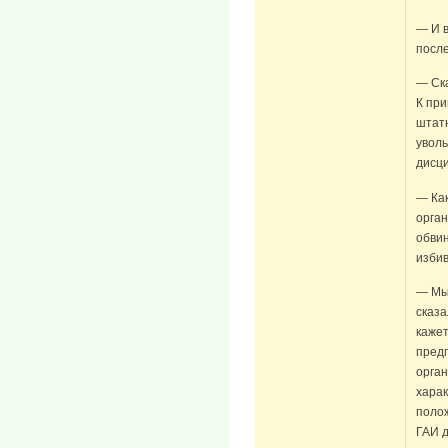
— И в
посл
— Ска
К при
штатн
уволь
дисци
— Ка
орга
обви
изби
— Мы 
сказа
кажет
пред
орган
харак
поло
ГАИ д