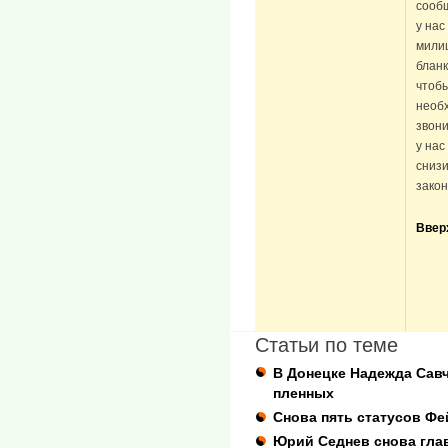
сообщ
у нас
милиц
бланк
чтобы
необх
звони
у нас
снизи
зако
Ввер
Статьи по теме
В Донецке Надежда Савч
пленных
Снова пять статусов Фе
Юрий Седнев снова гла