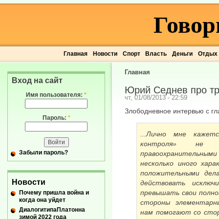
Говор
Главная
Новости
Спорт
Власть
Деньги
Отдых
Главная
Вход на сайт
Юрий Седнев про т
Имя пользователя:
*
чт, 01/08/2013 - 22:59
Злободневное интервью с гл
Пароль:
*
...Лично мне кажет
контроля» не 
Забыли пароль?
правоохранительными
несколько иного хар
положительными дел
Новости
действовать исключ
превышать свои полном
Почему пришла война и
когда она уйдет
стороны элементарны
ДиалогитипаПлатонна
нам помогают со стор
зимой 2022 года