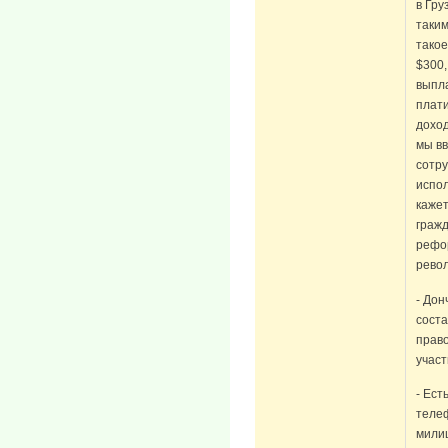
в Гру
таким
тако
$300,
выпла
плати
доход
мы вв
сотр
испол
кажет
гражд
рефор
рево
- Дон
сост
право
участ
- Ест
телеф
милиц