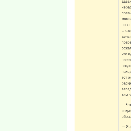
давай
нера
прев
можно
новог
сложн
день 
повре
сожал
что о
прест
введе
наход
тот 
раскр
запад
там 
— Что
радик
обра
— Я, 