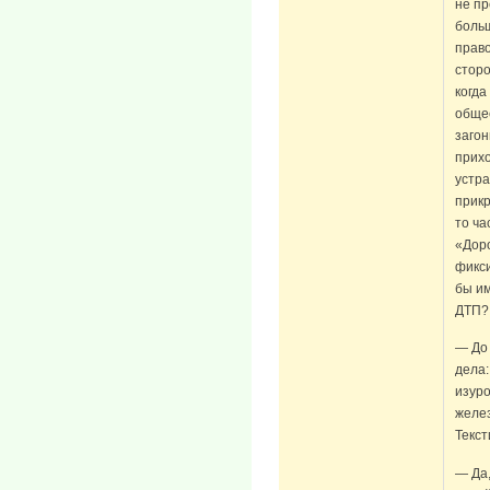
не пр
боль
право
сторо
когда
общес
загон
прихо
устра
прикр
то ча
«Дор
фикс
бы им
ДТП?
— До
дела:
изур
желез
Текс
— Да,