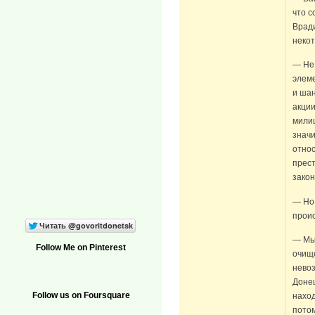
что 
Вради
некот
— Не 
элем
и шан
акции
милиц
значи
отно
прес
закон
— Но 
проис
— Мы 
Follow Me on Pinterest
очищ
невоз
Донец
Follow us on Foursquare
наход
потом