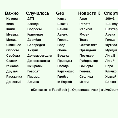
Важно
Случилось
Geo
Новости К
Спор
История
ДТП
Карта
Агро
100+1
Кино
Агенда
Штаты
Работа
:Ш - клу
Книги
Вопросы
Земля
Религия
Шахтёр
Музыка
Криминал
Азия-с
Музеи
Арена
Медиа
Дерибан
Города
Театр
Гольф
Смишное
Беспредел
Вода
Статистика
Футбол
Опросы
Ахтунг
Огонь
Президент
Мундиа
Свобода
Донецк сегодня
Воздух
Премьер
Лига Е
Сказки
Донецк завтра
Природы
Губернатор
Лига Ч
reklama
Их нравы
Погода
Выборы
Евро
Друзья
Говорят
Картинки с
Голова
Кличко
Рассылка
Письма
Глобус
Столица
Хоккей
Донецкий
Афиша
In English
Итоги
Баскет
вКонтакте
|
в FaceBook
|
в Одноклассниках
|
в LiveJour