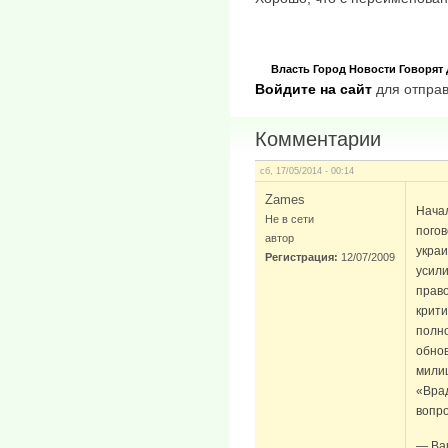
Власть
Город
Новости
Говорят
Войдите на сайт
для отправ
Комментарии
сб, 17/05/2014 - 00:14
Zames
Hача
Не в сети
погов
автор
украи
Регистрация:
12/07/2009
усили
прав
крити
полн
обнов
милиц
«Врад
вопро
— Ва