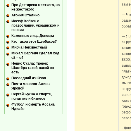
там 
Про Дегтярева жесткого, но
не жестокого
— Что
Агония Сталино
радик
Иосиф Кобзон о
православии, украинском и
обра
пенсии
Каменные лица Донецка
— Я, 
Кто такой этот Щербаков?
в Гру
Мирча Неизвестный
таким
Михал Сергеич сделал ход
тако
g2 – g4
$300,
Невио Скала: Тренер
выпла
Шахтёра такой, какой он
плати
есть
доход
Последний из Юзов
мы вв
Почти монолог Алины
Яровой
сотр
Сергей Бубка о спорте,
испол
политике и бизнесе
кажет
Футбол и смерть Ассана
гражд
Ндиайе
рефор
рево
- Дон