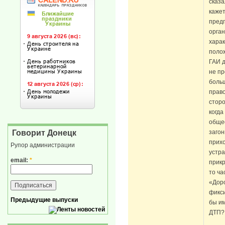
сказа
кажет
пред
орган
харак
поло
ГАИ д
не пр
боль
право
сторо
когда
общес
загон
Говорит Донецк
прихо
Рупор администрации
устра
email:
*
прикр
то ча
«Дор
фикс
Предыдущие выпуски
бы им
ДТП?