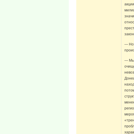
акции
милиц
значи
отно
прес
закон
— Но 
проис
— Мы 
очищ
невоз
Донец
наход
потом
струк
менее
регио
мероп
«трен
пробл
харак