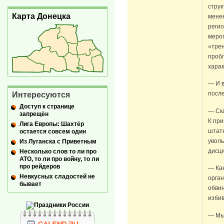
струк
Карта Донецка
менее
регио
мероп
«трен
пробл
харак
— И в
посл
Интересуются
Доступ к странице
— Ска
запрещён
К при
Лига Европы: Шахтёр
штатн
остается совсем один
уволь
Из Луганска с Приветным
дисци
Несколько слов то ли про
АТО, то ли про войну, то ли
про рейдеров
— Ка
Невкусных сладостей не
орга
бывает
обви
изби
— Мы 