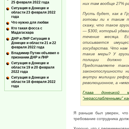
25 февраля 2022 года
них там вообще 27% р
Ситуация в Донецке и
области 23 февраля 2022
Пусть будет, как в Гр
года
готовы ли к таким п
Что нужно для любви
скажу, что такое гру
Кто такая фосса с
— $300, который удваи
Мадагаскара
течение месяца. Е
ДНР и ЛНР Ситуация в
описывается имуще
Донецке и области 21 и 22
февраля 2022 года
государства. Что нам
Владимир Путин объявил о
такие меры? У грузи
признании ДНР и ЛНР
полиции должно 
Ситуация в Донецке и
Представляете тако
области 19 и 20 февраля
законопослушности н
2022 года
внутри милиции рефор
Ситуация в Донецке и
области 18 февраля 2022
революционное, а «мяг
года
Глава донецкой м
"нерасслабленными" к
Я раньше был уверен, что 
требование сотрудника долж
Хорошо, что с переименован