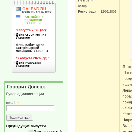
Не в сети
автор
Регистрация:
12/07/2009
Я так
Шахтё
предл
ищем?
Говорит Донецк
Леван
Рупор администрации
пора?
пожар
email:
*
не вы
Кстат
Чигри
Выпал
Предыдущие выпуски
котор