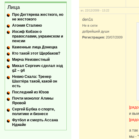
Лица
вт, 22/12/2009 - 13:22
Про Дегтярева жесткого, но
не жестокого
den1s
Агония Сталино
Не в сети
Иосиф Кобзон о
добрейшей души
православии, украинском и
Регистрация:
20/07/2009
пенсии
Каменные лица Донецка
Кто такой этот Щербаков?
Мирча Неизвестный
Михал Сергеич сделал ход
g2 – g4
Невио Скала: Тренер
Шахтёра такой, какой он
есть
Последний из Юзов
Почти монолог Алины
Яровой
[рядо
Сергей Бубка о спорте,
и выи
политике и бизнесе
[рядо
Футбол и смерть Ассана
Ндиайе
а так
мы - 