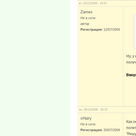
вт, 22/12/2009 - 19:57
Zames
Не в сети
автор
Регистрация:
12/07/2009
Ну, у
получ
Ввер
пн, 28/12/2009 - 20:32
xHairy
Как о
Не в сети
полит
Регистрация:
20/07/2009
"Решу