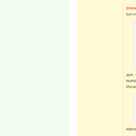
[плач
turn m
дык, 
выигр
Иоси
карош