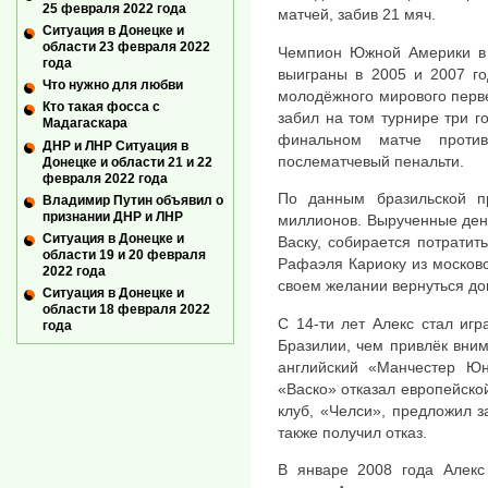
25 февраля 2022 года
матчей, забив 21 мяч.
Ситуация в Донецке и
области 23 февраля 2022
Чемпион Южной Америки в 
года
выиграны в 2005 и 2007 го
Что нужно для любви
молодёжного мирового первен
Кто такая фосса с
забил на том турнире три г
Мадагаскара
финальном матче прот
ДНР и ЛНР Ситуация в
послематчевый пенальти.
Донецке и области 21 и 22
февраля 2022 года
По данным бразильской п
Владимир Путин объявил о
признании ДНР и ЛНР
миллионов. Вырученные ден
Ситуация в Донецке и
Васку, собирается потратит
области 19 и 20 февраля
Рафаэля Кариоку из московс
2022 года
своем желании вернуться до
Ситуация в Донецке и
области 18 февраля 2022
C 14-ти лет Алекс стал иг
года
Бразилии, чем привлёк вним
английский «Манчестер Юн
«Васко» отказал европейской
клуб, «Челси», предложил 
также получил отказ.
В январе 2008 года Алекс