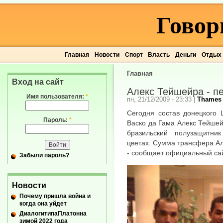
Говор
Главная
Новости
Спорт
Власть
Деньги
Отдых
Главная
Вход на сайт
Алекс Тейшейра - п
Имя пользователя:
*
пн, 21/12/2009 - 23:33
|
Thames
Сегодня состав донецкого 
Пароль:
*
Васко да Гама Алекс Тейшей
бразильский полузащитни
цветах. Сумма трансфера А
- сообщает официальный са
Забыли пароль?
Новости
Почему пришла война и
когда она уйдет
ДиалогитипаПлатонна
зимой 2022 года