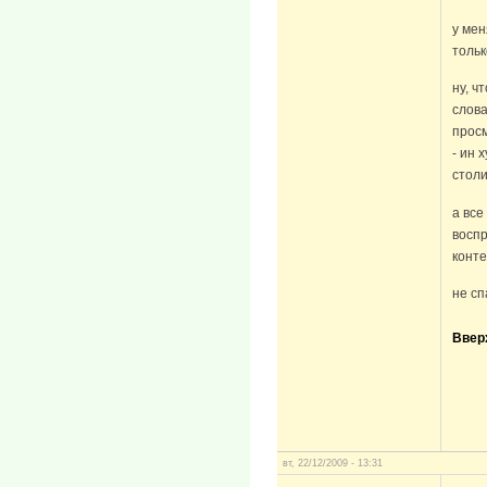
у мен
тольк
ну, ч
слова
просм
- ин 
столи
а все
восп
конте
не сп
Ввер
вт, 22/12/2009 - 13:31