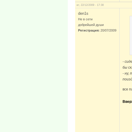
вт, 22/12/2009 - 17:38
den1s
Не в сети
добрейшей души
Регистрация:
20/07/2009
- сид
бы ск
- ну,
поиз
все п
Ввер