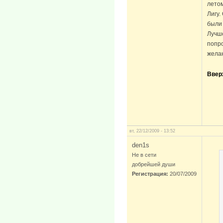
летом
Лигу.
были 
Лучше
попро
жела
Ввер
вт, 22/12/2009 - 13:52
den1s
Не в сети
добрейшей души
Регистрация:
20/07/2009