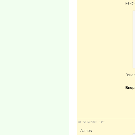
неис
Гена 
Ввер
вт, 22/12/2009 - 14:11
Zames