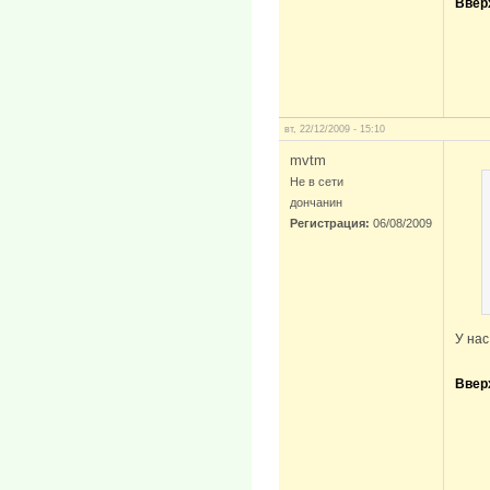
Ввер
вт, 22/12/2009 - 15:10
mvtm
Не в сети
дончанин
Регистрация:
06/08/2009
У нас
Ввер