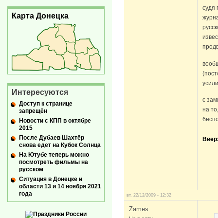
судя 
Карта Донецка
журн
русск
извес
продв
вообщ
(пост
усил
Интересуются
с зам
Доступ к странице
на то
запрещён
бесп
Новости с КПП в октябре
2015
После Дубаев Шахтёр
Ввер
снова едет на Кубок Солнца
На Ютубе теперь можно
посмотреть фильмы на
русском
Ситуация в Донецке и
области 13 и 14 ноября 2021
года
вт, 22/12/2009 - 12:32
Zames