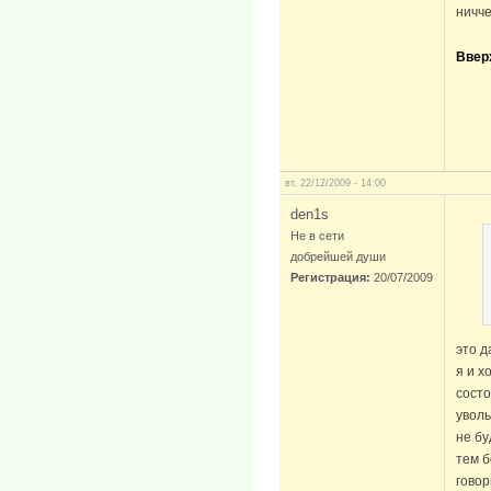
ничче
Ввер
вт, 22/12/2009 - 14:00
den1s
Не в сети
добрейшей души
Регистрация:
20/07/2009
это д
я и х
сост
уволь
не бу
тем б
говор