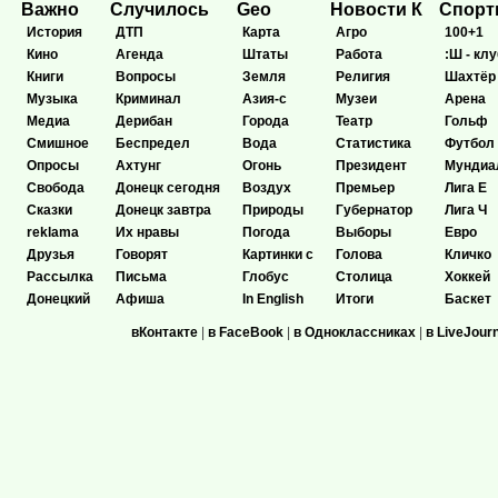
Важно
Случилось
Geo
Новости К
Спор
История
ДТП
Карта
Агро
100+1
Кино
Агенда
Штаты
Работа
:Ш - клу
Книги
Вопросы
Земля
Религия
Шахтёр
Музыка
Криминал
Азия-с
Музеи
Арена
Медиа
Дерибан
Города
Театр
Гольф
Смишное
Беспредел
Вода
Статистика
Футбол
Опросы
Ахтунг
Огонь
Президент
Мундиа
Свобода
Донецк сегодня
Воздух
Премьер
Лига Е
Сказки
Донецк завтра
Природы
Губернатор
Лига Ч
reklama
Их нравы
Погода
Выборы
Евро
Друзья
Говорят
Картинки с
Голова
Кличко
Рассылка
Письма
Глобус
Столица
Хоккей
Донецкий
Афиша
In English
Итоги
Баскет
вКонтакте
|
в FaceBook
|
в Одноклассниках
|
в LiveJour