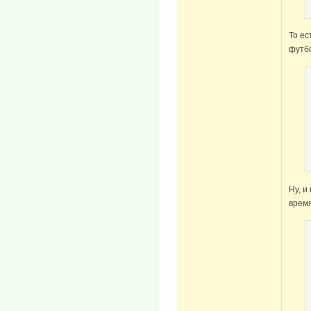
То ес
футбо
Ну, и
время