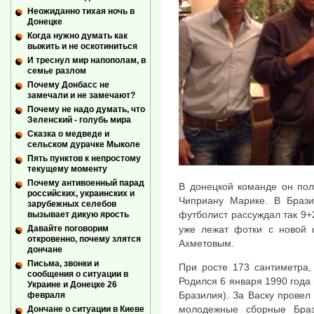
Неожиданно тихая ночь в
Донецке
Когда нужно думать как
выжить и не оскотиниться
И треснул мир напополам, в
семье разлом
Почему Донбасс не
замечали и не замечают?
Почему не надо думать, что
Зеленский - голубь мира
Сказка о медведе и
сельском дурачке Мыколе
Пять пунктов к непростому
текущему моменту
Почему антивоенный парад
В донецкой команде он по
российских, украинских и
Чиприану Марике. В Браз
зарубежных селебов
футболист рассуждал так 9+
вызывает дикую ярость
уже лежат фотки с новой 
Давайте поговорим
откровенно, почему злятся
Ахметовым.
дончане
Письма, звонки и
При росте 173 сантиметра,
сообщения о ситуации в
Родился 6 января 1990 года
Украине и Донецке 26
Бразилия). За Васку провел
февраля
молодежные сборные Бра
Дончане о ситуации в Киеве