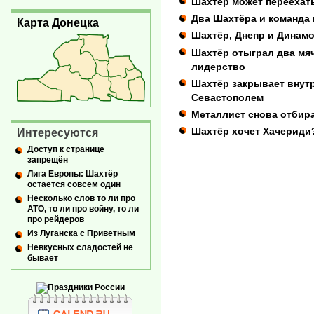
Шахтёр может переехат
Два Шахтёра и команда
Карта Донецка
Шахтёр, Днепр и Динам
Шахтёр отыграл два мяч
лидерство
Шахтёр закрывает внут
Севастополем
Металлист снова отбира
Шахтёр хочет Хачериди
Интересуются
Доступ к странице
запрещён
Лига Европы: Шахтёр
остается совсем один
Несколько слов то ли про
АТО, то ли про войну, то ли
про рейдеров
Из Луганска с Приветным
Невкусных сладостей не
бывает