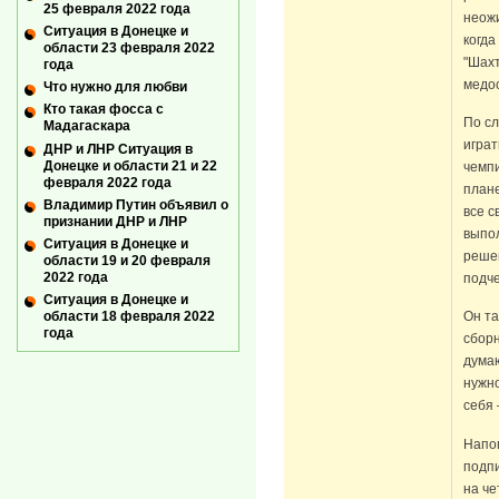
25 февраля 2022 года
неожи
Ситуация в Донецке и
когда
области 23 февраля 2022
"Шах
года
медос
Что нужно для любви
Кто такая фосса с
По сл
Мадагаскара
играт
ДНР и ЛНР Ситуация в
Донецке и области 21 и 22
чемпи
февраля 2022 года
плане
Владимир Путин объявил о
все с
признании ДНР и ЛНР
выпол
Ситуация в Донецке и
решен
области 19 и 20 февраля
2022 года
подч
Ситуация в Донецке и
области 18 февраля 2022
Он та
года
сборн
думаю
нужно
себя 
Напо
подпи
на че