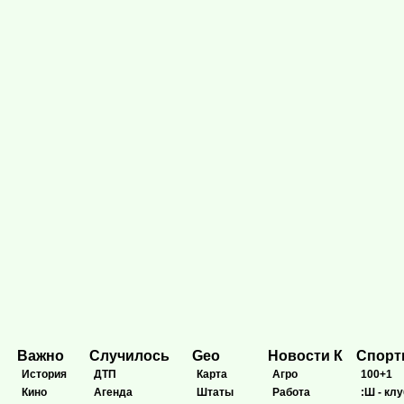
Важно
Случилось
Geo
Новости К
Спор
История
ДТП
Карта
Агро
100+1
Кино
Агенда
Штаты
Работа
:Ш - клу