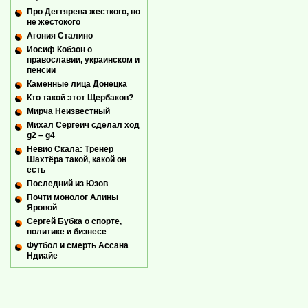
Про Дегтярева жесткого, но
не жестокого
Агония Сталино
Иосиф Кобзон о
православии, украинском и
пенсии
Каменные лица Донецка
Кто такой этот Щербаков?
Мирча Неизвестный
Михал Сергеич сделал ход
g2 – g4
Невио Скала: Тренер
Шахтёра такой, какой он
есть
Последний из Юзов
Почти монолог Алины
Яровой
Сергей Бубка о спорте,
политике и бизнесе
Футбол и смерть Ассана
Ндиайе