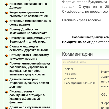
Фюрт из второй Бундеслиги +
Неожиданно тихая ночь в
третьей. Оттуда он в 2
Донецке
Симферооль, но провел все 
Когда нужно думать как
выжить и не оскотиниться
Отлично играет головой.
И треснул мир напополам, в
семье разлом
Почему Донбасс не
замечали и не замечают?
Новости
Спорт
Донецк сег
Почему не надо думать, что
Зеленский - голубь мира
Войдите на сайт
для отправ
Сказка о медведе и
сельском дурачке Мыколе
Комментарии
Пять пунктов к непростому
текущему моменту
пт, 16/08/2013 - 23:14
Почему антивоенный парад
российских, украинских и
ZeleN
зарубежных селебов
Нови
Не в сети
вызывает дикую ярость
заяви
дончанка
Давайте поговорим
него 
откровенно, почему злятся
Регистрация:
14/07/2009
шаг в
дончане
Письма, звонки и
Об эт
сообщения о ситуации в
Украине и Донецке 26
февраля
"Пере
Дончане о ситуации в Киеве
решил