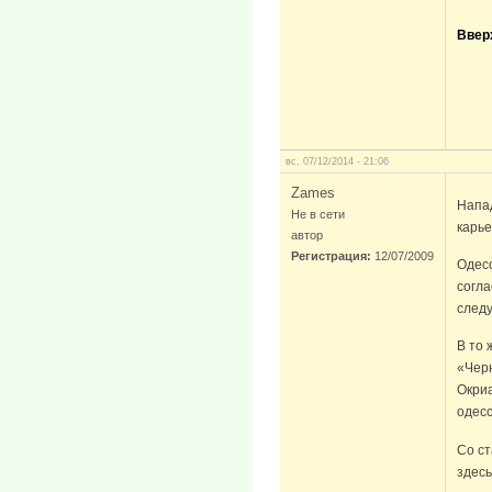
Ввер
вс, 07/12/2014 - 21:06
Zames
Напа
Не в сети
карье
автор
Регистрация:
12/07/2009
Одесс
согла
следу
В то 
«Чер
Окриа
одесс
Со с
здесь