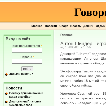
Говор
Главная
Новости
Спорт
Власть
Деньги
Отдых
Главная
Вход на сайт
Антон Шиндер - игр
Имя пользователя:
*
чт, 15/08/2013 - 18:56
Донецкий "Шахтер" подписа
Пароль:
*
нападающим Антоном Шин
чемпионов страны и обладат
Экс-форвард Таврии и канди
Забыли пароль?
он сыграл пока что два м
матчей, забив 18 мячей, так
европейских кубках.
Новости
Почему пришла война и
Уроженец Сум, чей рост 19
когда она уйдет
сыграть за третью коман
ДиалогитипаПлатонна
левоногий нападающий и уе
зимой 2022 года