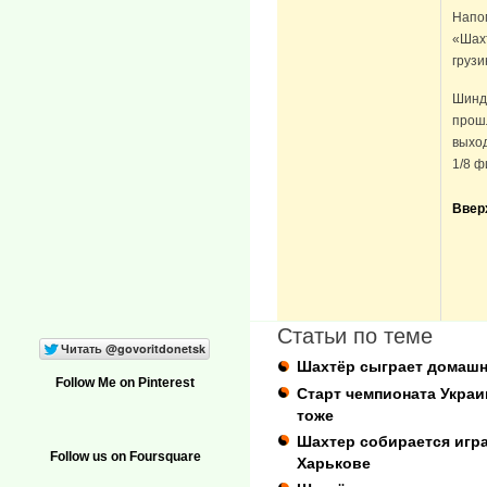
Напо
«Шахт
грузи
Шинд
прошл
выход
1/8 ф
Ввер
Статьи по теме
Шахтёр сыграет домашн
Follow Me on Pinterest
Старт чемпионата Украи
тоже
Шахтер собирается игра
Follow us on Foursquare
Харькове