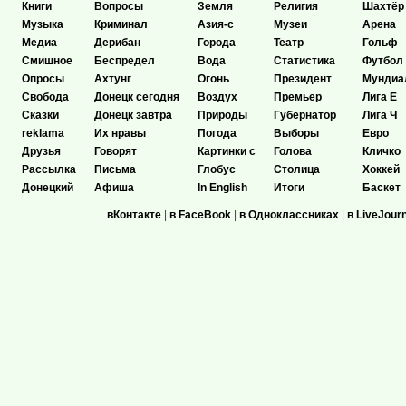
Книги
Вопросы
Земля
Религия
Шахтёр
Музыка
Криминал
Азия-с
Музеи
Арена
Медиа
Дерибан
Города
Театр
Гольф
Смишное
Беспредел
Вода
Статистика
Футбол
Опросы
Ахтунг
Огонь
Президент
Мундиа
Свобода
Донецк сегодня
Воздух
Премьер
Лига Е
Сказки
Донецк завтра
Природы
Губернатор
Лига Ч
reklama
Их нравы
Погода
Выборы
Евро
Друзья
Говорят
Картинки с
Голова
Кличко
Рассылка
Письма
Глобус
Столица
Хоккей
Донецкий
Афиша
In English
Итоги
Баскет
вКонтакте
|
в FaceBook
|
в Одноклассниках
|
в LiveJour