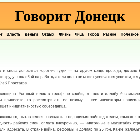
Говорит Донецк
рт
Власть
Деньги
Отдых
Жизнь
Лица
Город
Разное
Полезное
 и снова доносятся короткие гудки — на другом конце провода, должно 
по труду с жалобой на работодателя долго не может увенчаться успехом, сету
леб Простаков.
женщина. Усталый голос в телефоне сообщает: нести жалобу бессмысле
 и принесете, то рассматривать ее некому — все инспекторы написали
лещет инициативностью собеседница.
знакомого, пытавшегося совладать с нерадивым работодателем, взывая к г
ность рабочих смен, оплата внеурочных, — ничтожные в масштабах ст
шли адресата. В стране война, реформы и доллар по 25 грн. Какие жалобы