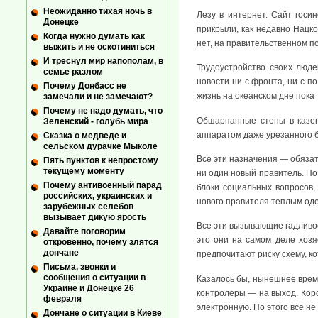
Неожиданно тихая ночь в
Лезу в интернет. Сайт госи
Донецке
прикрыли, как недавно Нац
Когда нужно думать как
нет, на правительственном п
выжить и не оскотиниться
И треснул мир напополам, в
Трудоустройство своих люде
семье разлом
новости ни с фронта, ни с п
Почему Донбасс не
жизнь на океанском дне пока 
замечали и не замечают?
Почему не надо думать, что
Обшарпанные стены в казен
Зеленский - голубь мира
аппаратом даже урезанного б
Сказка о медведе и
сельском дурачке Мыколе
Все эти назначения — обяза
Пять пунктов к непростому
текущему моменту
ни один новый правитель. По
Почему антивоенный парад
блоки социальных вопросов,
российских, украинских и
нового правителя теплым од
зарубежных селебов
вызывает дикую ярость
Все эти вызывающие гадливо
Давайте поговорим
это они на самом деле хозя
откровенно, почему злятся
дончане
предпочитают риску схему, ко
Письма, звонки и
сообщения о ситуации в
Казалось бы, нынешнее время
Украине и Донецке 26
контролеры — на выход. Кор
февраля
электронную. Но этого все не
Дончане о ситуации в Киеве