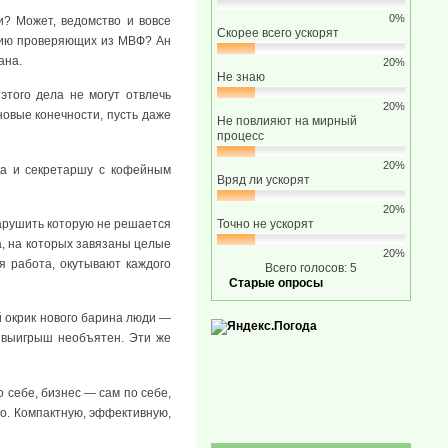
0%
и? Может, ведомство и вовсе
Скорее всего ускорят
вию проверяющих из МВФ? Ан
ана.
20%
Не знаю
этого дела не могут отвлечь
20%
новые конечности, пусть даже
Не повлияют на мирный
процесс
20%
ка и секретаршу с кофейным
Вряд ли ускорят
20%
Точно не ускорят
арушить которую не решается
а, на которых завязаны целые
20%
я работа, окутывают каждого
Всего голосов: 5
Старые опросы
 окрик нового барина люди —
а выигрыш необъятен. Эти же
 себе, бизнес — сам по себе,
о. Компактную, эффективную,