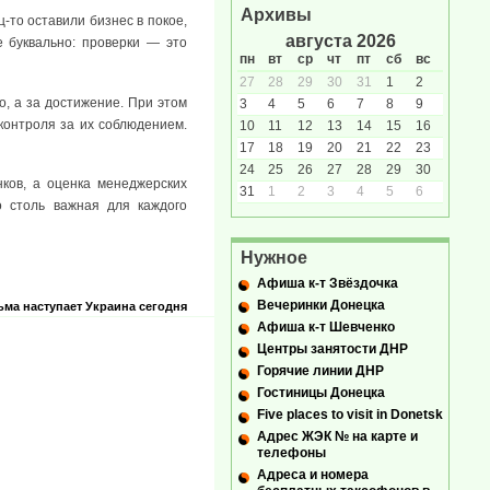
Архивы
-то оставили бизнес в покое,
августа 2026
е буквально: проверки — это
пн
вт
ср
чт
пт
сб
вс
27
28
29
30
31
1
2
о, а за достижение. При этом
3
4
5
6
7
8
9
контроля за их соблюдением.
10
11
12
13
14
15
16
17
18
19
20
21
22
23
24
25
26
27
28
29
30
ков, а оценка менеджерских
31
1
2
3
4
5
6
о столь важная для каждого
Нужное
Афиша к-т Звёздочка
Вечеринки Донецка
ьма наступает
Украина сегодня
Афиша к-т Шевченко
Центры занятости ДНР
Горячие линии ДНР
Гостиницы Донецка
Five places to visit in Donetsk
Адрес ЖЭК № на карте и
телефоны
Адреса и номера