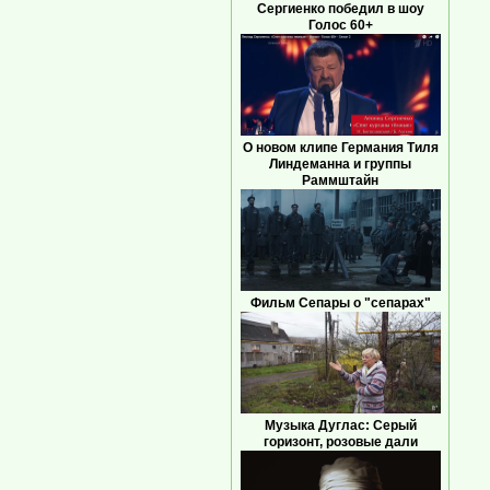
Сергиенко победил в шоу
Голос 60+
О новом клипе Германия Тиля
Линдеманна и группы
Раммштайн
Фильм Сепары о "сепарах"
Музыка Дуглас: Серый
горизонт, розовые дали