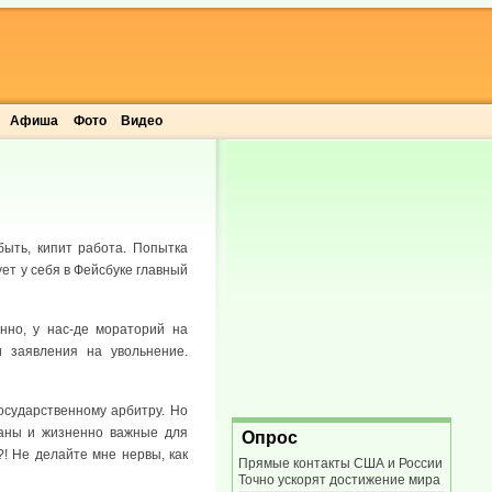
Афиша
Фото
Видео
быть, кипит работа. Попытка
ет у себя в Фейсбуке главный
нно, у нас-де мораторий на
 заявления на увольнение.
осударственному арбитру. Но
раны и жизненно важные для
Опрос
?! Не делайте мне нервы, как
Прямые контакты США и России
Точно ускорят достижение мира