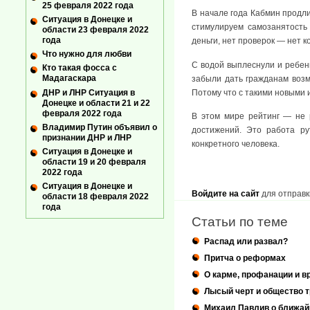
25 февраля 2022 года
В начале года Кабмин продли
Ситуация в Донецке и
стимулируем самозанятость 
области 23 февраля 2022
года
деньги, нет проверок — нет к
Что нужно для любви
С водой выплеснули и ребенк
Кто такая фосса с
Мадагаскара
забыли дать гражданам возм
ДНР и ЛНР Ситуация в
Потому что с такими новыми 
Донецке и области 21 и 22
февраля 2022 года
В этом мире рейтинг — не 
Владимир Путин объявил о
достижений. Это работа ру
признании ДНР и ЛНР
конкретного человека.
Ситуация в Донецке и
области 19 и 20 февраля
2022 года
Ситуация в Донецке и
Войдите на сайт
для отправк
области 18 февраля 2022
года
Статьи по теме
Распад или развал?
Притча о реформах
О карме, профанации и в
Лысый черт и общество т
Михаил Павлив о ближа