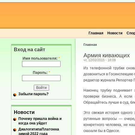
Главная
Новости
Спо
Главная
Вход на сайт
Армия кивающих
Имя пользователя:
*
чт, 12/02/2015 - 18:09
Из телефонной трубки снова
Пароль:
*
дозвониться в Госинспекцию 
редактор журнала Репортер Г
Наконец трубку поднимает 
Забыли пароль?
проверки бизнеса. А если
Обращайтесь лучше в суд, б
Новости
Это свежая история одного 
Почему пришла война и
рутинные вопросы — очеред
когда она уйдет
конкретного человека, не на
ДиалогитипаПлатонна
сказали бы в Одессе.
зимой 2022 года