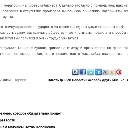
л мораторий на проверки бизнеса. Сделано это было с помпой: мол, наконец
населения в отсутствие произвола чиновников. Чиновники восприняли вс
ормушки.
а: самоустранение государства из жизни граждан выдали не просто за благ
ожность самим выстраивать общественные институты, правила и способы 
институтами политикам очень трудно уживаться.
результат танцев с бубном, гримас на камеру и ярких селфи на фоне тан
тинная, не всегда яркая, часто незаметная в масштабах государства, н
и комментариев
Власть
Деньги
Новости
Facebook
Други
Мнение
Т
ремени, которое обязательно придет
резвости
йшем будущем Петра Порошенко