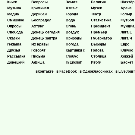
Книги
Вопросы
Земля
Религия
Шахтёр
Музыка
Криминал
Азия-с
Музеи
Арена
Медиа
Дерибан
Города
Театр
Гольф
Смишное
Беспредел
Вода
Статистика
Футбол
Опросы
Ахтунг
Огонь
Президент
Мундиа
Свобода
Донецк сегодня
Воздух
Премьер
Лига Е
Сказки
Донецк завтра
Природы
Губернатор
Лига Ч
reklama
Их нравы
Погода
Выборы
Евро
Друзья
Говорят
Картинки с
Голова
Кличко
Рассылка
Письма
Глобус
Столица
Хоккей
Донецкий
Афиша
In English
Итоги
Баскет
вКонтакте
|
в FaceBook
|
в Одноклассниках
|
в LiveJour