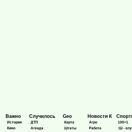
Важно
Случилось
Geo
Новости К
Спор
История
ДТП
Карта
Агро
100+1
Кино
Агенда
Штаты
Работа
:Ш - клу