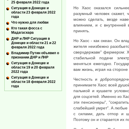
25 февраля 2022 года
Но Хаос оказался сильне
Ситуация в Донецке и
области 23 февраля 2022
разумный человек скажет, 
года
можно сделать, везде наве
Что нужно для любви
влиянием, и с внутренней 
Кто такая фосса с
принять.
Мадагаскара
ДНР и ЛНР Ситуация в
Но Хаос - как океан. Он вла
Донецке и области 21 и 22
жителя неизбежно разобьетс
февраля 2022 года
сверхдержаве" фермером: Ха
Владимир Путин объявил о
признании ДНР и ЛНР
стабильной подачи элект
Ситуация в Донецке и
меняться ежегодно. Государ
области 19 и 20 февраля
вам жизнь, играя на стороне
2022 года
Ситуация в Донецке и
Честность и добропорядоч
области 18 февраля 2022
принимаете Хаос всей душой
года
пальмой и кушаете условно
для соцсетей. Именно из Х
эти пенсионеры", "сократит
слабейший умрет". А любые 
с силами, дать отпор и ш
Поэтому он и старается их 