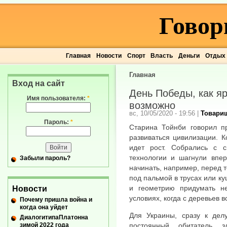
Говор
Главная
Новости
Спорт
Власть
Деньги
Отдых
Главная
Вход на сайт
День Победы, как яр
Имя пользователя:
*
возможно
вс, 10/05/2020 - 19:56
|
Товари
Пароль:
*
Старина Тойнби говорил п
развиваться цивилизации. К
идет рост. Собрались с 
технологии и шагнули впер
Забыли пароль?
начинать, например, перед 
под пальмой в трусах или к
и геометрию придумать н
Новости
условиях, когда с деревьев в
Почему пришла война и
когда она уйдет
Для Украины, сразу к дел
ДиалогитипаПлатонна
зимой 2022 года
постоянный обитатель з