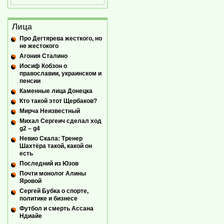
Лица
Про Дегтярева жесткого, но
не жестокого
Агония Сталино
Иосиф Кобзон о
православии, украинском и
пенсии
Каменные лица Донецка
Кто такой этот Щербаков?
Мирча Неизвестный
Михал Сергеич сделал ход
g2 – g4
Невио Скала: Тренер
Шахтёра такой, какой он
есть
Последний из Юзов
Почти монолог Алины
Яровой
Сергей Бубка о спорте,
политике и бизнесе
Футбол и смерть Ассана
Ндиайе