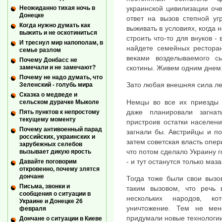
Неожиданно тихая ночь в
украинской цивилизации оче
Донецке
ответ на вызов степной уг
Когда нужно думать как
выживать в условиях, когда
выжить и не оскотиниться
строить что-то для внуков -
И треснул мир напополам, в
найдете семейных ресторан
семье разлом
веками возделываемого 
Почему Донбасс не
замечали и не замечают?
скотины. Живем одним днем
Почему не надо думать, что
Зато любая внешняя сила ле
Зеленский - голубь мира
Сказка о медведе и
Немцы во все их приезды 
сельском дурачке Мыколе
даже планировали загна
Пять пунктов к непростому
текущему моменту
пристроив остатки населени
Почему антивоенный парад
загнали бы. Австрийцы и по
российских, украинских и
затем советская власть опер
зарубежных селебов
что потом сделало Украину г
вызывает дикую ярость
- и тут останутся только маз
Давайте поговорим
откровенно, почему злятся
дончане
Тогда тоже были свои вызо
Письма, звонки и
таким вызовом, что речь
сообщения о ситуации в
нескольких народов, к
Украине и Донецке 26
уничтожение. Тем не мен
февраля
придумали новые технологии
Дончане о ситуации в Киеве