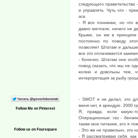
следующего правительства -
и управлять. Чуть что - пре
ага.
- Я все понимаю, но что в
давно мечтали, ничего не де
Крыме, он им в принципе 
постоянно по поводу это
позволяет Штатам и дальше 
все это оплачивается какими
- Конечно. Штатам они особо
повод сказать, что мы не од
колею и довольны тем, ч
интерпретация за рыбу грош
- SWOT я не делал, это дл
меня нет, я арендую. 2000 г
Follow Me on Pinterest
Я, правда, если какую-т
Операционные: газ - бензин
также мое питание, его я то
Follow us on Foursquare
- Это же не правильно, это 
- Я рассматриваю себя, как