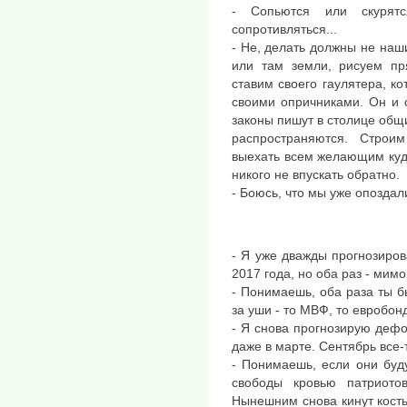
- Сопьются или скурят
сопротивляться...
- Не, делать должны не наш
или там земли, рисуем пр
ставим своего гаулятера, ко
своими опричниками. Он и с
законы пишут в столице общи
распространяются. Строи
выехать всем желающим куда
никого не впускать обратно.
- Боюсь, что мы уже опоздал
- Я уже дважды прогнозиров
2017 года, но оба раз - мим
- Понимаешь, оба раза ты б
за уши - то МВФ, то евробон
- Я снова прогнозирую дефо
даже в марте. Сентябрь все-
- Понимаешь, если они буд
свободы кровью патриото
Нынешним снова кинут кость