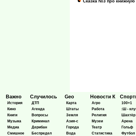
Сказка №3 про книжную
Важно
Случилось
Geo
Новости К
Спор
История
ДТП
Карта
Агро
100+1
Кино
Агенда
Штаты
Работа
:Ш - клу
Книги
Вопросы
Земля
Религия
Шахтёр
Музыка
Криминал
Азия-с
Музеи
Арена
Медиа
Дерибан
Города
Театр
Гольф
Смишное
Беспредел
Вода
Статистика
Футбол