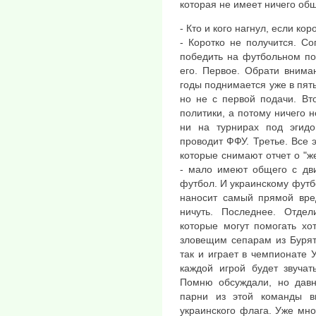
которая не имеет ничего общ
- Кто и кого нагнул, если кор
- Коротко не получится. Со
победить на футбольном по
его. Первое. Обрати внима
годы поднимается уже в пят
но не с первой подачи. Вт
политики, а потому ничего 
ни на турнирах под эгидо
проводит ФФУ. Третье. Все 
которые снимают отчет о "ж
- мало имеют общего с дви
футбол. И украинскому футб
наносит самый прямой вред
ничуть. Последнее. Отде
которые могут помогать хо
зловещим сепарам из Буряти
так и играет в чемпионате 
каждой игрой будет звучат
Помню обсуждали, но давн
парни из этой команды в
украинского флага. Уже мно