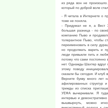
из ряда вон не произошло
который по доброй воле ста
- Я читала в Интернете о 
тоже не поняла.
- Придумал не я, а Вест 
большая разница - по свое
компанию Пыво и продавать
толерантное Пыво, чтобы с
переименовать в силу дура
но продолжать варить и пр
люди привыкли пить и любят
потому что сами постоянно 
нет. Однажды Шахтер вдруг 
этому поводу инициирова
сказали бы сегодня. И клуб 
Верните букву много лет н
афилированных структур и
трижды из списка приглаш
УЕФА вычеркивали. Я туда
интервью и демонстративно 
вышвырнуть, можно игно
внесистемный подход к си