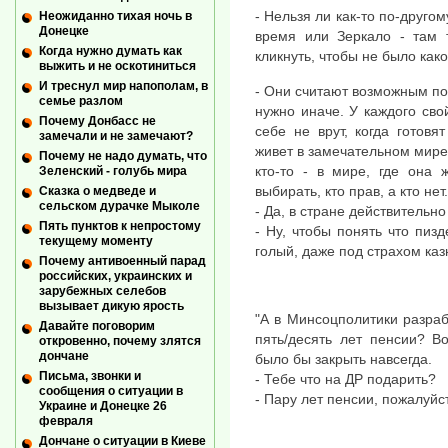
- Нельзя ли как-то по-друго
Неожиданно тихая ночь в
Донецке
время или Зеркало - там т
Когда нужно думать как
кликнуть, чтобы не было како
выжить и не оскотиниться
И треснул мир напополам, в
- Они считают возможным по
семье разлом
нужно иначе. У каждого сво
Почему Донбасс не
себе не врут, когда готовя
замечали и не замечают?
живет в замечательном мире,
Почему не надо думать, что
кто-то - в мире, где она
Зеленский - голубь мира
выбирать, кто прав, а кто не
Сказка о медведе и
сельском дурачке Мыколе
- Да, в стране действительн
Пять пунктов к непростому
- Ну, чтобы понять что пизд
текущему моменту
голый, даже под страхом каз
Почему антивоенный парад
российских, украинских и
зарубежных селебов
вызывает дикую ярость
"А в Минсоцполитики разра
Давайте поговорим
пять/десять лет пенсии? В
откровенно, почему злятся
дончане
было бы закрыть навсегда.
Письма, звонки и
- Тебе что на ДР подарить?
сообщения о ситуации в
- Пару лет пенсии, пожалуйс
Украине и Донецке 26
февраля
Дончане о ситуации в Киеве