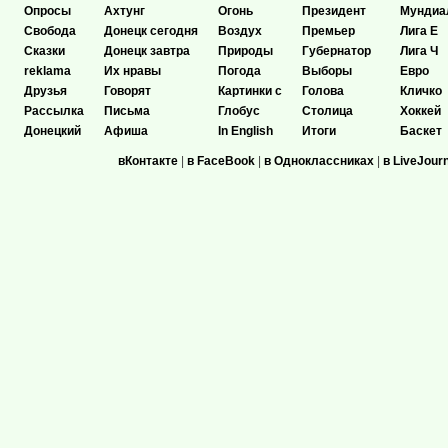
Опросы
Ахтунг
Огонь
Президент
Мундиа
Свобода
Донецк сегодня
Воздух
Премьер
Лига Е
Сказки
Донецк завтра
Природы
Губернатор
Лига Ч
reklama
Их нравы
Погода
Выборы
Евро
Друзья
Говорят
Картинки с
Голова
Кличко
Рассылка
Письма
Глобус
Столица
Хоккей
Донецкий
Афиша
In English
Итоги
Баскет
вКонтакте
|
в FaceBook
|
в Одноклассниках
|
в LiveJour