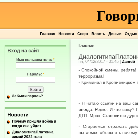
Говор
Главная
Новости
Спорт
Власть
Деньги
Отдых
Главная
Вход на сайт
ДиалогитипаПлатонн
Имя пользователя:
*
пн, 04/12/2017 - 01:45
|
ZameS
- Спокойной смены, ребята! 
Пароль:
*
терроризма!
- Криминал в Кропивницком 
Забыли пароль?
- Я читаю ссылки на ваш са
иногда. Редко. И что вижу?
Новости
ДТП. Мрак. Становится дурн
Почему пришла война и
когда она уйдет
- Стараемся отражать дейс
ДиалогитипаПлатонна
пытаемся объяснять почему т
зимой 2022 года