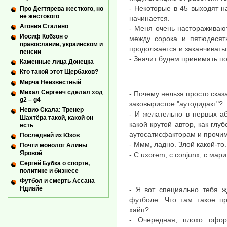
- Некоторые в 45 выходят на
Про Дегтярева жесткого, но
не жестокого
начинается.
Агония Сталино
- Меня очень настораживают
Иосиф Кобзон о
между сорока и пятюдесят
православии, украинском и
продолжается и заканчивать
пенсии
- Значит будем принимать п
Каменные лица Донецка
Кто такой этот Щербаков?
Мирча Неизвестный
Михал Сергеич сделал ход
- Почему нельзя просто сказ
g2 – g4
заковыристое "аутодидакт"?
Невио Скала: Тренер
- И желательно в первых а
Шахтёра такой, какой он
какой крутой автор, как глу
есть
аутосатисфакторам и прочи
Последний из Юзов
- Ммм, ладно. Злой какой-то
Почти монолог Алины
Яровой
- C uxorem, с conjunx, с мари
Сергей Бубка о спорте,
политике и бизнесе
Футбол и смерть Ассана
Ндиайе
- Я вот специально тебя ж
футболе. Что там такое п
хайп?
- Очередная, плохо офор