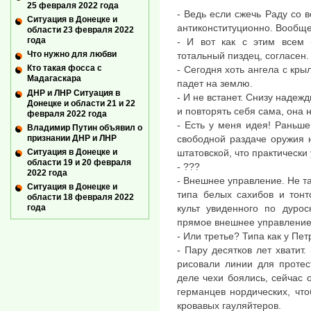
25 февраля 2022 года
- Ведь если сжечь Раду со в
Ситуация в Донецке и
антиконституционно. Вообще 
области 23 февраля 2022
года
- И вот как с этим всем 
Что нужно для любви
тотальный пиздец, согласен.
Кто такая фосса с
- Сегодня хоть ангела с кры
Мадагаскара
падет на землю.
ДНР и ЛНР Ситуация в
- И не встанет. Снизу надеж
Донецке и области 21 и 22
и повторять себя сама, она 
февраля 2022 года
- Есть у меня идея! Раньш
Владимир Путин объявил о
признании ДНР и ЛНР
свободной раздаче оружия 
Ситуация в Донецке и
штатовской, что практически 
области 19 и 20 февраля
- ???
2022 года
- Внешнее управление. Не та
Ситуация в Донецке и
типа белых сахибов и тонто
области 18 февраля 2022
года
культ увиденного по дурос
прямое внешнее управление,
- Или третье? Типа как у Пе
- Пару десятков лет хватит
рисовали линии для протес
деле чехи боялись, сейчас 
германцев нордических, что
кровавых гауляйтеров.