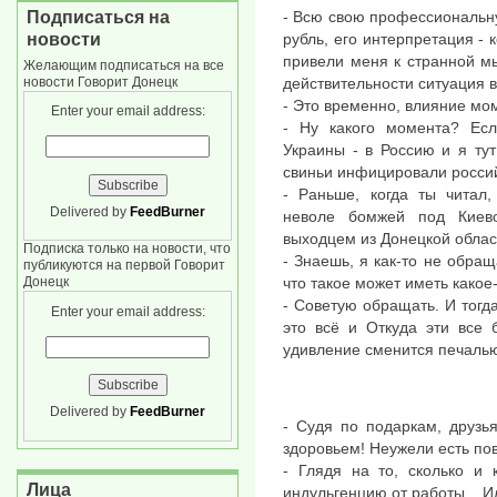
Подписаться на
- Всю свою профессиональну
новости
рубль, его интерпретация - 
привели меня к странной мы
Желающим подписаться на все
новости Говорит Донецк
действительности ситуация в
- Это временно, влияние мом
Enter your email address:
- Ну какого момента? Ес
Украины - в Россию и я тут
свиньи инфицировали россий
- Раньше, когда ты читал
Delivered by
FeedBurner
неволе бомжей под Киев
выходцем из Донецкой облас
Подписка только на новости, что
- Знаешь, я как-то не обра
публикуются на первой Говорит
Донецк
что такое может иметь какое-
- Советую обращать. И тогд
Enter your email address:
это всё и Откуда эти все 
удивление сменится печаль
Delivered by
FeedBurner
- Судя по подаркам, друзь
здоровьем! Неужели есть по
- Глядя на то, сколько и 
Лица
индульгенцию от работы... И