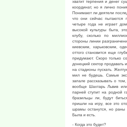
хватит терпения и денег су
координат, но я лично пони
Понимают ли деятели послед
что они сейчас пытаются п
четыре года не играет дом
высокой культуры быта, эт
клубу, сколько по милли
стороны линии разграничени
киевским, харьковским, од
оттого становится еще глу
придумают. Скоро только с
донецкий сектор продавать 
на стадионы пускать. Желт
мил не будешь. Самые экс
запале рассказывать о том
вообще Шахтарь Львив или 
парней ступит на родной г
бразильцы ли, будут битьс
пришли на игру, все это ото
шрамы останутся, но раны 
Была и есть.
- Когда это будет?