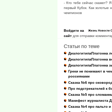
- Кто тебе сейчас скажет? Я
первый Кубок. Как золотые 
чемпионов
Войдите на
Жизнь
Новости
сайт
для отправки коммента
Статьи по теме
ДиалогитипаПлатонна ле
ДиалогитипаПлатонна ве
ДиалогитипаПлатонна з
Греки не понимают в че
россиянами
Сказка №6 про сковоро
Про подстрекателей к б
Сказка №5 про сломанн
Манифест журналиста 
Сказка №4 про пальто и