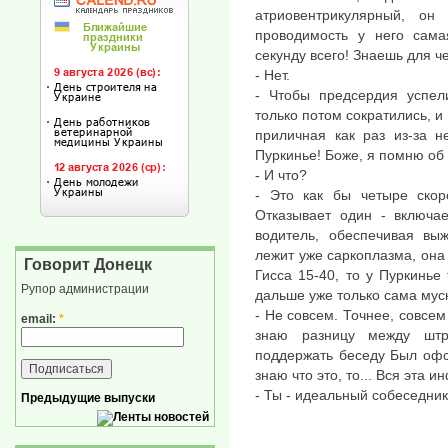
атриовентрикулярный, он
проводимость у него сама
секунду всего! Знаешь для ч
- Нет.
- Чтобы предсердия успел
только потом сократились, и
приличная как раз из-за н
Пуркинье! Боже, я помню об
- И что?
- Это как бы четыре скор
Отказывает один - включае
водитель, обеспечивая вы
лежит уже саркоплазма, она 
Говорит Донецк
Гисса 15-40, то у Пуркинье
Рупор администрации
дальше уже только сама мус
- Не совсем. Точнее, совсем
email:
*
знаю разницу между шт
поддержать беседу Был офса
знаю что это, то... Вся эта
- Ты - идеальный собеседник
Предыдущие выпуски