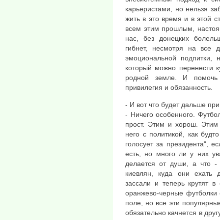
карьеристами, но нельзя за
жить в это время и в этой с
всем этим прошлым, настоя
нас, без донецких болель
гибнет, несмотря на все 
эмоциональной подпитки, н
который можно перенести ку
родной земле. И помоч
привилегия и обязанность.
- И вот что будет дальше пр
- Ничего особенного. Футбо
прост. Этим и хорош. Этим
него с политикой, как буд
голосует за президента", е
есть, но много ли у них у
делается от души, а что -
киевлян, куда они ехать 
зассали и теперь крутят в
оранжево-черные футболки 
поле, но все эти популярны
обязательно качнется в друг