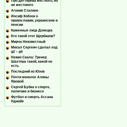
Про Дегтярева жесткого, но
не жестокого
Агония Сталино
Иосиф Кобзон о
православии, украинском и
пенсии
Каменные лица Донецка
Кто такой этот Щербаков?
Мирча Неизвестный
Михал Сергеич сделал ход
g2 – g4
Невио Скала: Тренер
Шахтёра такой, какой он
есть
Последний из Юзов
Почти монолог Алины
Яровой
Сергей Бубка о спорте,
политике и бизнесе
Футбол и смерть Ассана
Ндиайе