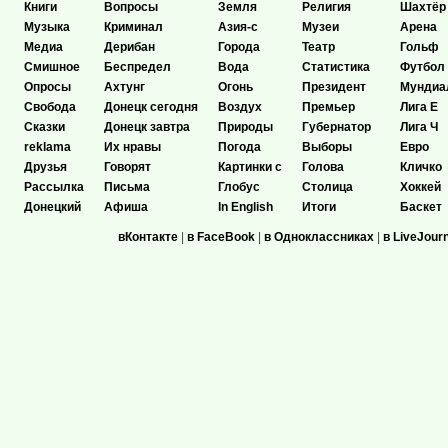
Книги
Вопросы
Земля
Религия
Шахтёр
Музыка
Криминал
Азия-с
Музеи
Арена
Медиа
Дерибан
Города
Театр
Гольф
Смишное
Беспредел
Вода
Статистика
Футбол
Опросы
Ахтунг
Огонь
Президент
Мундиа
Свобода
Донецк сегодня
Воздух
Премьер
Лига Е
Сказки
Донецк завтра
Природы
Губернатор
Лига Ч
reklama
Их нравы
Погода
Выборы
Евро
Друзья
Говорят
Картинки с
Голова
Кличко
Рассылка
Письма
Глобус
Столица
Хоккей
Донецкий
Афиша
In English
Итоги
Баскет
вКонтакте
|
в FaceBook
|
в Одноклассниках
|
в LiveJour