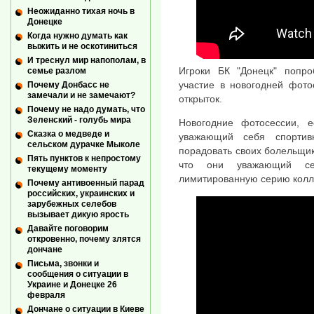
Неожиданно тихая ночь в
Донецке
Когда нужно думать как
выжить и не оскотиниться
И треснул мир напополам, в
Игроки БК "Донецк" попр
семье разлом
участие в новогодней фото
Почему Донбасс не
замечали и не замечают?
открыток.
Почему не надо думать, что
Зеленский - голубь мира
Новогодние фотосессии, 
Сказка о медведе и
уважающий себя спортив
сельском дурачке Мыколе
порадовать своих болельщик
Пять пунктов к непростому
что они уважающий се
текущему моменту
лимитированную серию колл
Почему антивоенный парад
российских, украинских и
зарубежных селебов
вызывает дикую ярость
Давайте поговорим
откровенно, почему злятся
дончане
Письма, звонки и
сообщения о ситуации в
Украине и Донецке 26
февраля
Дончане о ситуации в Киеве