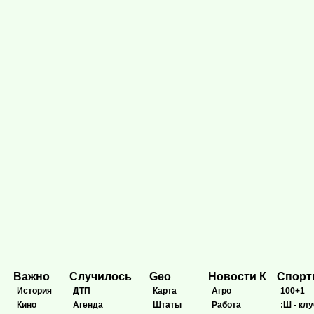
Важно
Случилось
Geo
Новости К
Спор
История
ДТП
Карта
Агро
100+1
Кино
Агенда
Штаты
Работа
:Ш - клу