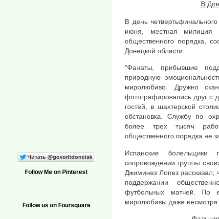
В Дон
В день четвертьфинального
июня, местная милиция 
общественного порядка, с
Донецкой области.
"Фанаты, прибывшие под
природную эмоциональност
миролюбиво. Дружно скан
фотографировались друг с д
гостей, в шахтерской стол
обстановка. Службу по ох
более трех тысяч рабо
общественного порядка не з
Испанские болельщики 
сопровождении группы свои
Джиминез Лопез рассказал, ч
Follow Me on Pinterest
поддержании обществен
футбольных матчей. По 
миролюбивы даже несмотря 
Follow us on Foursquare
Фальшив