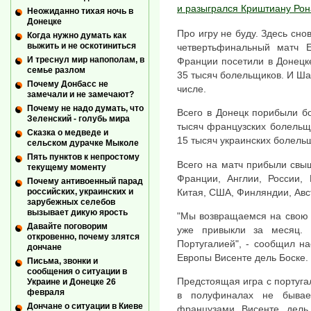
и разыгрался Криштиану Ро
Неожиданно тихая ночь в
Донецке
Про игру не буду. Здесь снов
Когда нужно думать как
выжить и не оскотиниться
четвертьфинальный матч 
И треснул мир напополам, в
Франции посетили в Донецк
семье разлом
35 тысяч болельщиков. И Шак
Почему Донбасс не
числе.
замечали и не замечают?
Почему не надо думать, что
Всего в Донецк порибыли б
Зеленский - голубь мира
тысяч французских болельщи
Сказка о медведе и
15 тысяч украинских болель
сельском дурачке Мыколе
Пять пунктов к непростому
Всего на матч прибыли свы
текущему моменту
Франции, Англии, России, 
Почему антивоенный парад
Китая, США, Финляндии, Авс
российских, украинских и
зарубежных селебов
вызывает дикую ярость
"Мы возвращаемся на свою 
Давайте поговорим
уже привыкли за месяц.
откровенно, почему злятся
Португалией", - сообщил н
дончане
Европы Висенте дель Боске.
Письма, звонки и
сообщения о ситуации в
Предстоящая игра с португа
Украине и Донецке 26
февраля
в полуфиналах не бывае
Дончане о ситуации в Киеве
французами Висенте дель