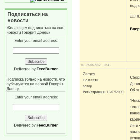
подче
Подписаться на
ДОНЕЦ
новости
Желающим подписаться на все
Ввер
новости Говорит Донецк
Enter your email address:
пн, 25/06/2012 - 19:41
Delivered by
FeedBurner
Zames
Сборн
Подписка только на новости, что
Не в сети
Донец
публикуются на первой Говорит
автор
Донецк
Об эт
Регистрация:
12/07/2009
Enter your email address:
"Несм
теплы
вашем
каби
Delivered by
FeedBurner
Лиги 
замеч
услов