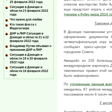
25 февраля 2022 года
отметив мастерство Хаби А
Ситуация в Донецке и
еще предстоит играть с и
области 23 февраля 2022
турнире к Кубку мира 2014 г
года
Что нужно для любви
Таможня д
Кто такая фосса с
Мадагаскара
В Донецке таможенники уст
ДНР и ЛНР Ситуация в
оформлению документов б
Донецке и области 21 и 22
февраля 2022 года
четвертьфинальную игру 
Владимир Путин объявил о
сообщает пресс-центре 
признании ДНР и ЛНР
городском Совете.
Ситуация в Донецке и
области 19 и 20 февраля
Авиарейс из 220 болель
2022 года
международном аэропорту Д
Ситуация в Донецке и
таможенных правил этой ка
области 18 февраля 2022
года
было зафиксировано.
По
уточненным данным всег
ожидались 87 рейсов межд
пассажиров около 6 тысяч че
У англи
Английская футбольная а