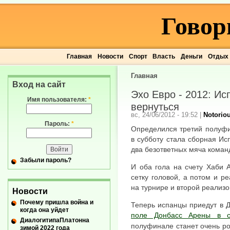
Говор
Главная
Новости
Спорт
Власть
Деньги
Отдых
Главная
Вход на сайт
Эхо Евро - 2012: Ис
Имя пользователя:
*
вернуться
вс, 24/06/2012 - 19:52
|
Notorio
Пароль:
*
Определился третий полуфи
в субботу стала сборная Ис
два безответных мяча коман
Забыли пароль?
И оба гола на счету Хаби 
сетку головой, а потом и р
на турнире и второй реализ
Новости
Почему пришла война и
Теперь испанцы приедут в 
когда она уйдет
поле Донбасс Арены в с
ДиалогитипаПлатонна
полуфинале станет очень р
зимой 2022 года