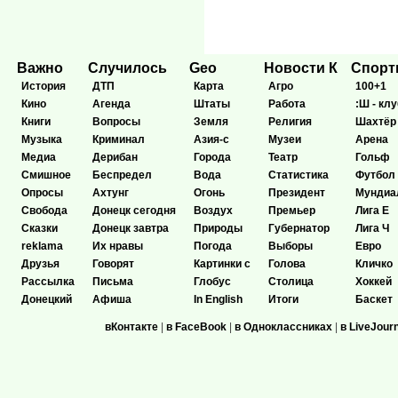
Важно
Случилось
Geo
Новости К
Спор
История
ДТП
Карта
Агро
100+1
Кино
Агенда
Штаты
Работа
:Ш - клу
Книги
Вопросы
Земля
Религия
Шахтёр
Музыка
Криминал
Азия-с
Музеи
Арена
Медиа
Дерибан
Города
Театр
Гольф
Смишное
Беспредел
Вода
Статистика
Футбол
Опросы
Ахтунг
Огонь
Президент
Мундиа
Свобода
Донецк сегодня
Воздух
Премьер
Лига Е
Сказки
Донецк завтра
Природы
Губернатор
Лига Ч
reklama
Их нравы
Погода
Выборы
Евро
Друзья
Говорят
Картинки с
Голова
Кличко
Рассылка
Письма
Глобус
Столица
Хоккей
Донецкий
Афиша
In English
Итоги
Баскет
вКонтакте
|
в FaceBook
|
в Одноклассниках
|
в LiveJour