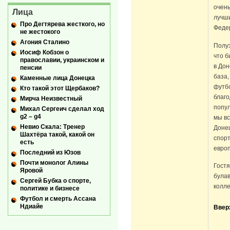
очень
Лица
лучши
Про Дегтярева жесткого, но
Феде
не жестокого
Агония Сталино
Полуз
Иосиф Кобзон о
что б
православии, украинском и
в Дон
пенсии
база,
Каменные лица Донецка
футбо
Кто такой этот Щербаков?
благо
Мирча Неизвестный
попул
Михал Сергеич сделал ход
g2 – g4
мы вс
Невио Скала: Тренер
Донец
Шахтёра такой, какой он
спорт
есть
европ
Последний из Юзов
Почти монолог Алины
Гост
Яровой
булав
Сергей Бубка о спорте,
колле
политике и бизнесе
Футбол и смерть Ассана
Ндиайе
Ввер