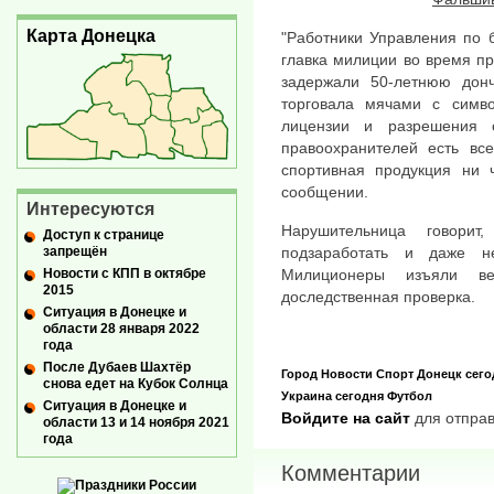
Карта Донецка
"Работники Управления по 
главка милиции во время пр
задержали 50-летнюю дон
торговала мячами с симво
лицензии и разрешения 
правоохранителей есть все
спортивная продукция ни ч
сообщении.
Интересуются
Нарушительница говори
Доступ к странице
запрещён
подзаработать и даже н
Новости с КПП в октябре
Милиционеры изъяли ве
2015
доследственная проверка.
Ситуация в Донецке и
области 28 января 2022
года
После Дубаев Шахтёр
Город
Новости
Спорт
Донецк сего
снова едет на Кубок Солнца
Украина сегодня
Футбол
Ситуация в Донецке и
Войдите на сайт
для отправ
области 13 и 14 ноября 2021
года
Комментарии