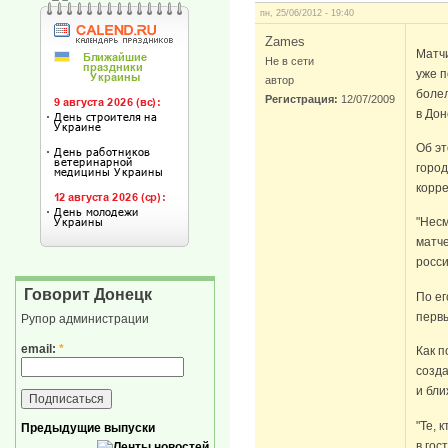
пн, 25/06/2012 - 19:40
Zames
Матч
Не в сети
уже п
автор
болел
Регистрация:
12/07/2009
в Дон
Об эт
город
корр
"Несм
матче
росси
Говорит Донецк
По ег
перв
Рупор администрации
email:
*
Как п
созда
и бли
"Те, 
Предыдущие выпуски
в гос