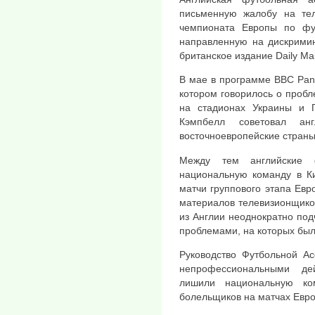
письменную жалобу на тел
чемпионата Европы по фу
направленную на дискримин
британское издание Daily Mai
В мае в программе BBC Pan
котором говорилось о пробл
на стадионах Украины и 
Кэмпбелл советовал ан
восточноевропейские страны
Между тем английские 
национальную команду в Ки
матчи группового этапа Евр
материалов телевизионщико
из Англии неоднократно подч
проблемами, на которых был
Руководство Футбольной Ас
непрофессиональными де
лишили национальную ко
болельщиков на матчах Евро