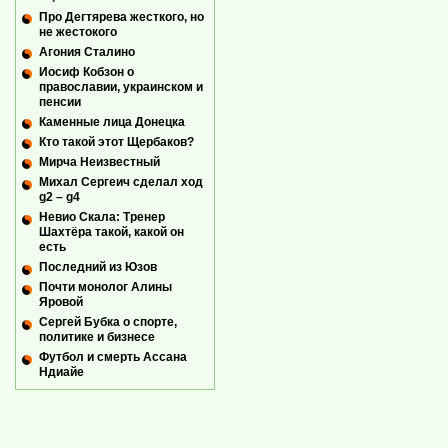
Про Дегтярева жесткого, но
не жестокого
Агония Сталино
Иосиф Кобзон о
православии, украинском и
пенсии
Каменные лица Донецка
Кто такой этот Щербаков?
Мирча Неизвестный
Михал Сергеич сделал ход
g2 – g4
Невио Скала: Тренер
Шахтёра такой, какой он
есть
Последний из Юзов
Почти монолог Алины
Яровой
Сергей Бубка о спорте,
политике и бизнесе
Футбол и смерть Ассана
Ндиайе