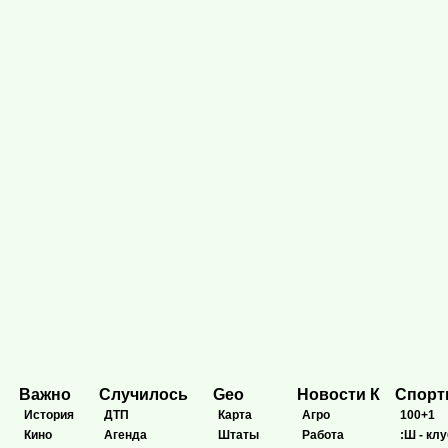
Важно
Случилось
Geo
Новости К
Спор
История
ДТП
Карта
Агро
100+1
Кино
Агенда
Штаты
Работа
:Ш - клу