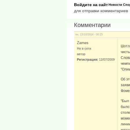
Войдите на сайт
Новости
Спо
для отправки комментариев
Комментарии
пн, 13/10/2014 - 00:25
Zames
Шотла
Не в сети
чисты
автор
Слова
Регистрация:
12/07/2009
чемпи
"Олим
Об э
заяви
Фоме
"Был 
было
столк
момен
линии
жизни