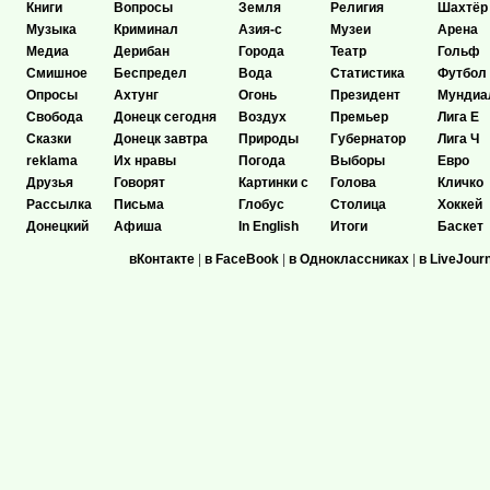
Книги
Вопросы
Земля
Религия
Шахтёр
Музыка
Криминал
Азия-с
Музеи
Арена
Медиа
Дерибан
Города
Театр
Гольф
Смишное
Беспредел
Вода
Статистика
Футбол
Опросы
Ахтунг
Огонь
Президент
Мундиа
Свобода
Донецк сегодня
Воздух
Премьер
Лига Е
Сказки
Донецк завтра
Природы
Губернатор
Лига Ч
reklama
Их нравы
Погода
Выборы
Евро
Друзья
Говорят
Картинки с
Голова
Кличко
Рассылка
Письма
Глобус
Столица
Хоккей
Донецкий
Афиша
In English
Итоги
Баскет
вКонтакте
|
в FaceBook
|
в Одноклассниках
|
в LiveJour