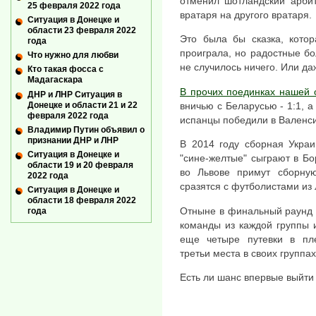
отменил шотландский арбит
25 февраля 2022 года
вратаря на другого вратаря.
Ситуация в Донецке и
области 23 февраля 2022
Это была бы сказка, котор
года
проиграла, но радостные бо
Что нужно для любви
не случилось ничего. Или да
Кто такая фосса с
Мадагаскара
В прочих поединках нашей 
ДНР и ЛНР Ситуация в
Донецке и области 21 и 22
вничью с Беларусью - 1:1,
февраля 2022 года
испанцы победили в Валенсии
Владимир Путин объявил о
признании ДНР и ЛНР
В 2014 году сборная Украи
Ситуация в Донецке и
"сине-желтые" сыграют в Бо
области 19 и 20 февраля
во Львове примут сборну
2022 года
сразятся с футболистами из
Ситуация в Донецке и
области 18 февраля 2022
Отныне в финальный раунд 
года
команды из каждой группы 
еще четыре путевки в пл
третьи места в своих группах
Есть ли шанс впервые выйти