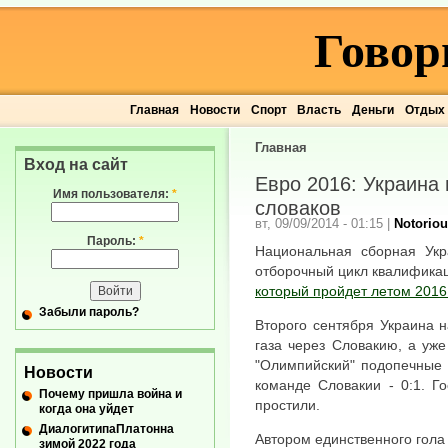
Говор
Главная
Новости
Спорт
Власть
Деньги
Отдых
Главная
Вход на сайт
Евро 2016: Украина 
Имя пользователя:
*
словаков
вт, 09/09/2014 - 01:15
|
Notoriou
Пароль:
*
Национальная сборная Ук
отборочный цикл квалифика
который пройдет летом 2016
Забыли пароль?
Второго сентября Украина 
газа через Словакию, а уж
"Олимпийский" подопечные
Новости
команде Словакии - 0:1. Г
Почему пришла война и
простили.
когда она уйдет
ДиалогитипаПлатонна
Автором единственного гола 
зимой 2022 года