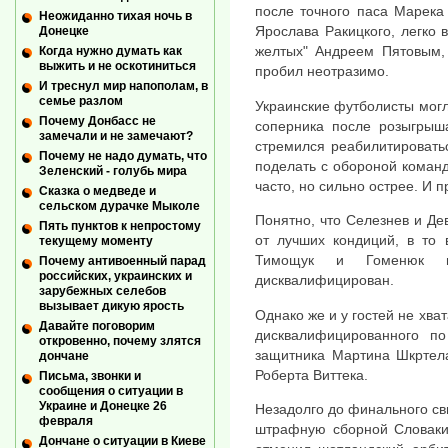
после точного паса Марека
Неожиданно тихая ночь в
Ярослава Ракицкого, легко 
Донецке
желтых" Андреем Пятовым, 
Когда нужно думать как
выжить и не оскотиниться
пробил неотразимо.
И треснул мир напополам, в
семье разлом
Украинские футболисты могл
Почему Донбасс не
соперника после розыгрыша
замечали и не замечают?
стремился реабилитироватьс
Почему не надо думать, что
поделать с обороной команд
Зеленский - голубь мира
часто, но сильно острее. И 
Сказка о медведе и
сельском дурачке Мыколе
Понятно, что Селезнев и Дев
Пять пунктов к непростому
от лучших кондиций, в то 
текущему моменту
Тимощук и Гоменюк п
Почему антивоенный парад
российских, украинских и
дисквалифицирован.
зарубежных селебов
вызывает дикую ярость
Однако же и у гостей не хва
Давайте поговорим
дисквалифицированного по
откровенно, почему злятся
защитника Мартина Шкртела
дончане
Роберта Виттека.
Письма, звонки и
сообщения о ситуации в
Украине и Донецке 26
Незадолго до финального св
февраля
штрафную сборной Словакии
Дончане о ситуации в Киеве