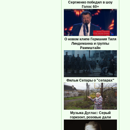
Сергиенко победил в шоу
Голос 60+
О новом клипе Германия Тиля
Линдеманна и группы
Раммштайн
Фильм Сепары о "сепарах"
Музыка Дуглас: Серый
горизонт, розовые дали