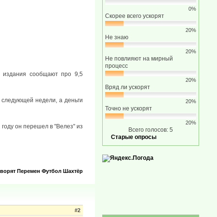
0%
Скорее всего ускорят
20%
Не знаю
20%
Не повлияют на мирный
процесс
е издания сообщают про 9,5
20%
Вряд ли ускорят
 следующей недели, а деньги
20%
Точно не ускорят
20%
году он перешел в "Велез" из
Всего голосов: 5
Старые опросы
оворят
Перемен
Футбол
Шахтёр
#2