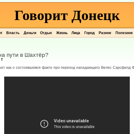
Говорит Донецк
рт
Власть
Деньги
Отдых
Жизнь
Лица
Город
Разное
Полезное
на пути в Шахтёр?
 T
шет как о состоявшемся факте про переход нападающего Велес Сарсфилд 