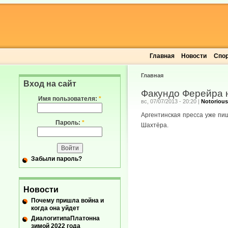
Главная
Новости
Спо
Главная
Вход на сайт
Факундо Ферейра 
Имя пользователя:
*
вс, 07/07/2013 - 20:20
|
Notorious
Аргентинская пресса уже пи
Пароль:
*
Шахтёра.
Забыли пароль?
Новости
Почему пришла война и
когда она уйдет
ДиалогитипаПлатонна
зимой 2022 года