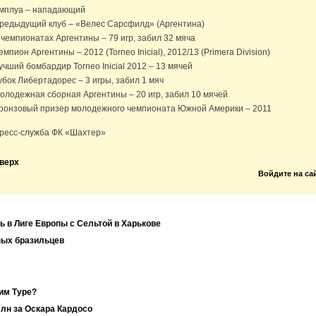
мплуа – нападающий
редыдущий клуб – «Велес Сарсфилд» (Аргентина)
 чемпионатах Аргентины – 79 игр, забил 32 мяча
емпион Аргентины – 2012 (Torneo Inicial), 2012/13 (Primera Division)
учший бомбардир Torneo Inicial 2012 – 13 мячей
убок Либертадорес – 3 игры, забил 1 мяч
олодежная сборная Аргентины – 20 игр, забил 10 мячей
ронзовый призер молодежного чемпионата Южной Америки – 2011
ресс-служба ФК «Шахтер»
верх
Войдите на са
ь в Лиге Европы с Сельтой в Харькове
ных бразильцев
им Туре?
лн за Оскара Кардосо