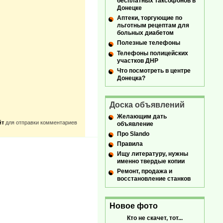
бесплатных таксофонов в
Донецке
Аптеки, торгующие по
льготным рецептам для
больных диабетом
Полезные телефоны
Телефоны полицейских
участков ДНР
Что посмотреть в центре
Донецка?
Доска объявлений
Желающим дать
йт
для отправки комментариев
объявление
Про Slando
Правила
Ищу литературу, нужны
именно твердые копии
Ремонт, продажа и
восстановление станков
Новое фото
Кто не скачет, тот...