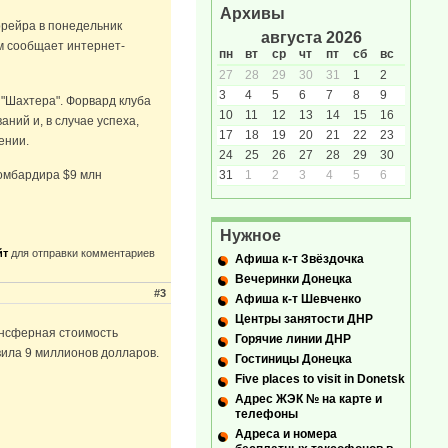
Архивы
рейра в понедельник
августа 2026
м сообщает интернет-
пн
вт
ср
чт
пт
сб
вс
27
28
29
30
31
1
2
3
4
5
6
7
8
9
 "Шахтера". Форвард клуба
10
11
12
13
14
15
16
ний и, в случае успеха,
17
18
19
20
21
22
23
ении.
24
25
26
27
28
29
30
31
1
2
3
4
5
6
бомбардира $9 млн
Нужное
йт
для отправки комментариев
Афиша к-т Звёздочка
Вечеринки Донецка
#3
Афиша к-т Шевченко
Центры занятости ДНР
ансферная стоимость
Горячие линии ДНР
ила 9 миллионов долларов.
Гостиницы Донецка
Five places to visit in Donetsk
Адрес ЖЭК № на карте и
телефоны
Адреса и номера