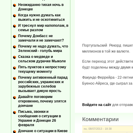
Неожиданно тихая ночь в
Донецке
Когда нужно думать как
выжить и не оскотиниться
И треснул мир напополам, в
семье разлом
Почему Донбасс не
замечали и не замечают?
Португальский Рекорд пише
Почему не надо думать, что
Зеленский - голубь мира
миллионов в той же валюте.
Сказка о медведе и
сельском дурачке Мыколе
Если переход этот действит
Пять пунктов к непростому
будт поделены между двумя кл
текущему моменту
Почему антивоенный парад
Факундо Феррейра - 22-летни
российских, украинских и
Буенос-Айреса, где сыграл за
зарубежных селебов
вызывает дикую ярость
Давайте поговорим
откровенно, почему злятся
Войдите на сайт
для отправк
дончане
Письма, звонки и
сообщения о ситуации в
Комментарии
Украине и Донецке 26
февраля
пн, 08/07/2013 - 18:38
Дончане о ситуации в Киеве