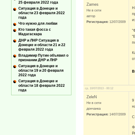
25 февраля 2022 года
Zames
Н
Ситуация в Донецке и
Не в сети
области 23 февраля 2022
п
автор
года
и
Регистрация:
12/07/2009
Что нужно для любви
Кто такая фосса с
"
Мадагаскара
"
ДНР и ЛНР Ситуация в
п
Донецке и области 21 и 22
февраля 2022 года
К
Владимир Путин объявил о
о
признании ДНР и ЛНР
Ситуация в Донецке и
области 19 и 20 февраля
В
2022 года
Ситуация в Донецке и
области 18 февраля 2022
ср, 10/07/2013 - 00:12
года
ZeleN
9
Не в сети
н
дончанка
Регистрация:
14/07/2009
С
Ф
Р