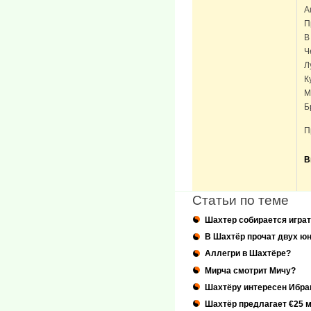
А
П
В
Ч
Л
К
М
Б
П
В
Статьи по теме
Шахтер собирается играт
В Шахтёр прочат двух ю
Аллегри в Шахтёре?
Мирча смотрит Мичу?
Шахтёру интересен Ибра
Шахтёр предлагает €25 м