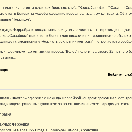
ападающий аргентинского футбольного клуба "Велес Сарсфилд" Факундо Фер
рилетел в Донецк на медобследование перед подписанием контракта. Об это
здание "Террикон".
Факундо Феррейра в понедельник официально может стать игроком донецкого
Велес Сарсфилд" прилетел в Донецк для прохождения медицинского обследова
одпишет с украинским клубом четырехлетний контракт", - отмечается в сообщ
ак информирует аргентинская пресса, "Велес" получит за своего 22-летнего 
тступных.
верх
Войдите на са
 июля «Шахтер» оформил с Факундо Феррейрой контракт сроком на 5 лет. Тр
ападающего, ранее выступавшего за аргентинский «Велес Сарсфилд», состав
правка
акундо Феррейра
одился 14 марта 1991 года в Ломас-де-Самора, Аргентина