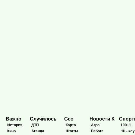
Важно
Случилось
Geo
Новости К
Спор
История
ДТП
Карта
Агро
100+1
Кино
Агенда
Штаты
Работа
:Ш - клу