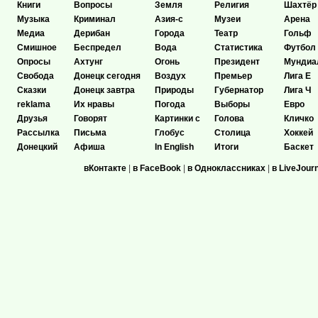
Книги
Вопросы
Земля
Религия
Шахтёр
Музыка
Криминал
Азия-с
Музеи
Арена
Медиа
Дерибан
Города
Театр
Гольф
Смишное
Беспредел
Вода
Статистика
Футбол
Опросы
Ахтунг
Огонь
Президент
Мундиа
Свобода
Донецк сегодня
Воздух
Премьер
Лига Е
Сказки
Донецк завтра
Природы
Губернатор
Лига Ч
reklama
Их нравы
Погода
Выборы
Евро
Друзья
Говорят
Картинки с
Голова
Кличко
Рассылка
Письма
Глобус
Столица
Хоккей
Донецкий
Афиша
In English
Итоги
Баскет
вКонтакте
|
в FaceBook
|
в Одноклассниках
|
в LiveJour