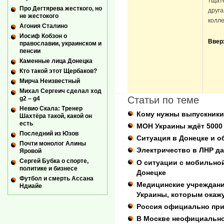
тщате
Про Дегтярева жесткого, но
друга
не жестокого
колле
Агония Сталино
Иосиф Кобзон о
Ввер
православии, украинском и
пенсии
Каменные лица Донецка
Кто такой этот Щербаков?
Мирча Неизвестный
Михал Сергеич сделал ход
Статьи по теме
g2 – g4
Невио Скала: Тренер
Кому нужны выпускники
Шахтёра такой, какой он
есть
МОН Украины ждёт 5000
Последний из Юзов
Ситуация в Донецке и о
Почти монолог Алины
Электричество в ЛНР да
Яровой
Сергей Бубка о спорте,
О ситуации с мобильно
политике и бизнесе
Донецке
Футбол и смерть Ассана
Медицинские учреждани
Ндиайе
Украины, которым окаж
Россия официально при
В Москве неофициально