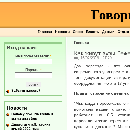
Говор
Главная
Новости
Спорт
Власть
Деньги
Отдых
Главная
Вход на сайт
Как живут вузы-беж
Имя пользователя:
*
пн, 15/02/2016 - 21:29
Два переезда - что оди
Пароль:
*
современного университета 
тонн документации, литерат
оборудования. Но эти 17 уни
Забыли пароль?
Подвиг страна не оценила
"Мы, когда переезжали, сч
Новости
помогаем нашей стране. 
Почему пришла война и
работают на 0,5 ставки
когда она уйдет
переселенческие перестали 
ДиалогитипаПлатонна
куда мне деваться? Может
зимой 2022 года