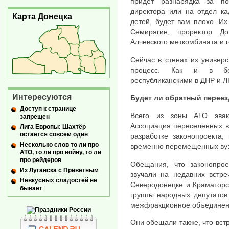
придет разнарядка за по
директора или на отдел ка
Карта Донецка
детей, будет вам плохо. Их
Семирягин, проректор До
Алчевского меткомбината и 
Сейчас в стенах их универ
процесс. Как и в бол
республиканскими в ДНР и Л
Интересуются
Будет ли обратный переез
Доступ к странице
Всего из зоны АТО эвак
запрещён
Ассоциация переселенных ву
Лига Европы: Шахтёр
остается совсем один
разработке законопроекта,
Несколько слов то ли про
временно перемещенных вуз
АТО, то ли про войну, то ли
про рейдеров
Обещания, что законопрое
Из Луганска с Приветным
звучали на недавних встре
Невкусных сладостей не
Северодонецке и Краматорс
бывает
группы народных депутатов 
межфракционное объединени
Они обещали также, что вст