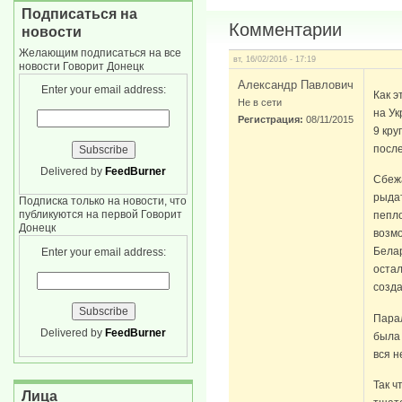
Подписаться на
Комментарии
новости
Желающим подписаться на все
вт, 16/02/2016 - 17:19
новости Говорит Донецк
Александр Павлович
Enter your email address:
Как э
Не в сети
на Ук
Регистрация:
08/11/2015
9 кру
после
Delivered by
FeedBurner
Сбежа
рыдат
Подписка только на новости, что
публикуются на первой Говорит
пепло
Донецк
возмо
Белар
Enter your email address:
остал
созда
Парал
Delivered by
FeedBurner
была 
вся н
Так ч
Лица