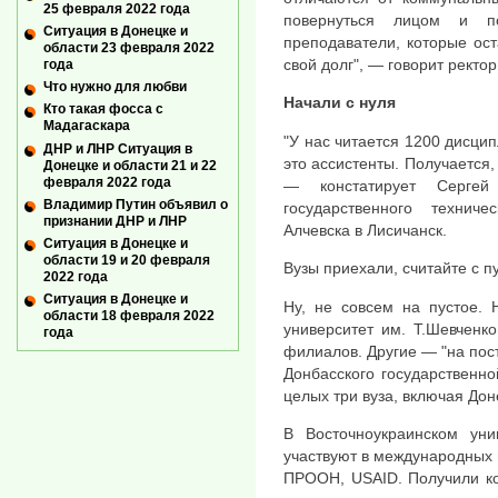
25 февраля 2022 года
повернуться лицом и по
Ситуация в Донецке и
преподаватели, которые ос
области 23 февраля 2022
свой долг", — говорит ректо
года
Что нужно для любви
Начали с нуля
Кто такая фосса с
Мадагаскара
"У нас читается 1200 дисцип
ДНР и ЛНР Ситуация в
это ассистенты. Получается,
Донецке и области 21 и 22
февраля 2022 года
— констатирует Сергей 
Владимир Путин объявил о
государственного техниче
признании ДНР и ЛНР
Алчевска в Лисичанск.
Ситуация в Донецке и
области 19 и 20 февраля
Вузы приехали, считайте с п
2022 года
Ситуация в Донецке и
Ну, не совсем на пустое. 
области 18 февраля 2022
университет им. Т.Шевченк
года
филиалов. Другие — "на пост
Донбасского государственн
целых три вуза, включая Дон
В Восточноукраинском уни
участвуют в международных 
ПРООН, USAID. Получили ко