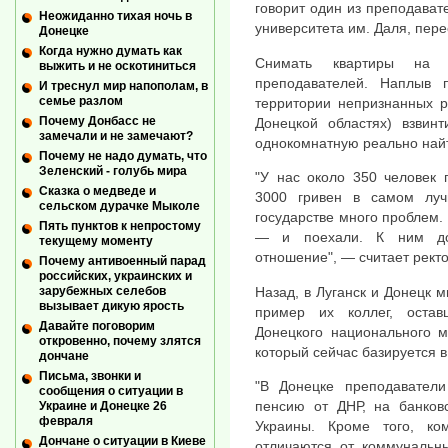
говорит один из преподават
Неожиданно тихая ночь в
университета им. Даля, пер
Донецке
Когда нужно думать как
Снимать квартиры на 
выжить и не оскотиниться
преподавателей. Наплыв 
И треснул мир напополам, в
семье разлом
территории непризнанных р
Почему Донбасс не
Донецкой областях) взвин
замечали и не замечают?
однокомнатную реально найт
Почему не надо думать, что
Зеленский - голубь мира
"У нас около 350 человек 
Сказка о медведе и
3000 гривен в самом лу
сельском дурачке Мыколе
государстве много проблем. 
Пять пунктов к непростому
— и поехали. К ним дол
текущему моменту
отношение", — считает рект
Почему антивоенный парад
российских, украинских и
Назад, в Луганск и Донецк м
зарубежных селебов
вызывает дикую ярость
пример их коллег, оста
Давайте поговорим
Донецкого национального м
откровенно, почему злятся
который сейчас базируется в
дончане
Письма, звонки и
"В Донецке преподаватели
сообщения о ситуации в
пенсию от ДНР, на банков
Украине и Донецке 26
февраля
Украины. Кроме того, ко
Дончане о ситуации в Киеве
отличаются от коммунальны