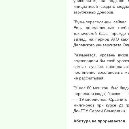
университет, на подходе 
инициативой создать меди
зарубежных доноров.
"Вузы-переселенцы сейчас 
Есть определенные треб
технической базы, прежде 
взгляд, на период АТО как-
Далевского университета Ол
Разумеется, уровень вузо
подтвердили бы свой уровен
самые лучшие преподавате
постепенно восстановить м
не рассчитывая.
"У нас 60 млн грн. был бюдж
переехали сюда, бюджет — в
— 19 миллионов. Сравните 
миллионов при курсе 23 гр
ДонГТУ Сергей Семирягин.
Абитура не прорывается