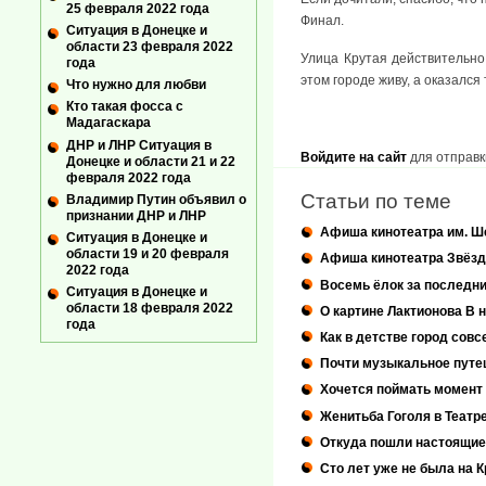
25 февраля 2022 года
Финал.
Ситуация в Донецке и
области 23 февраля 2022
Улица Крутая действительно
года
этом городе живу, а оказался
Что нужно для любви
Кто такая фосса с
Мадагаскара
ДНР и ЛНР Ситуация в
Войдите на сайт
для отправк
Донецке и области 21 и 22
февраля 2022 года
Статьи по теме
Владимир Путин объявил о
признании ДНР и ЛНР
Афиша кинотеатра им. Ш
Ситуация в Донецке и
области 19 и 20 февраля
Афиша кинотеатра Звёзд
2022 года
Восемь ёлок за последни
Ситуация в Донецке и
области 18 февраля 2022
О картине Лактионова В 
года
Как в детстве город сов
Почти музыкальное путеш
Хочется поймать момент 
Женитьба Гоголя в Театр
Откуда пошли настоящие
Сто лет уже не была на 