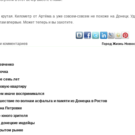
 крутая. Километр от Артёма а уже совсем-совсем не похоже на Донецк. Уд
 там впервые. Может теперь и вы захотите.
и комментариев
Город
Жизнь
Новос
евченко
очка
е семь лет
новую квартиру
сем иначе воспринимался
ествие по волнам асфальта и памяти из Донецка в Ростов
на Петровке
е юного зрителя
 донецкие индейцы
Крытом рынке