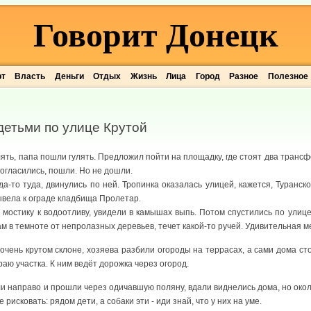
Говорит Донецк
рт
Власть
Деньги
Отдых
Жизнь
Лица
Город
Разное
Полезное
 детьми по улице Крутой
лять, папа пошли гулять. Предложил пойти на площадку, где стоят два трансф
Согласились, пошли. Но не дошли.
да-то туда, двинулись по ней. Тропинка оказалась улицей, кажется, Туранск
вывела к ограде кладбища Пролетар.
мостику к водоотливу, увидели в камышах выпь. Потом спустились по улиц
там в темноте от непролазных деревьев, течет какой-то ручей. Удивительная м
очень крутом склоне, хозяева разбили огороды на террасах, а сами дома сто
краю участка. К ним ведёт дорожка через огород.
и направо и прошли через одичавшую поляну, вдали виднелись дома, но окол
 рисковать: рядом дети, а собаки эти - иди знай, что у них на уме.