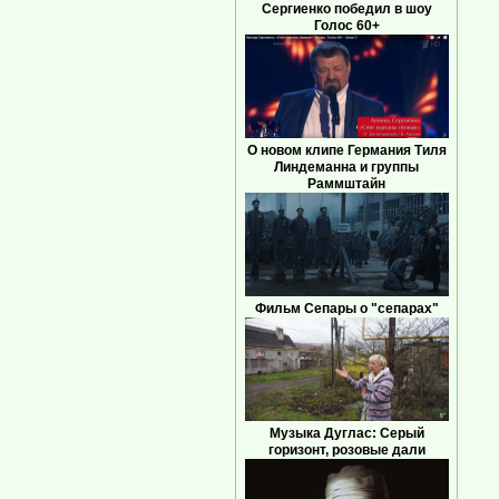
Сергиенко победил в шоу
Голос 60+
О новом клипе Германия Тиля
Линдеманна и группы
Раммштайн
Фильм Сепары о "сепарах"
Музыка Дуглас: Серый
горизонт, розовые дали