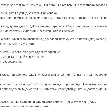
агораживал горизонт невысокий террикон, на его вершине фотографировалась 
льше, уже по улице, кажется, Сормовской.
е дома, один со сгоревшим гаражом, в каких-то живут, в каких-то, кажется, не
ветку, ту что идёт от ДМЗ к станции Передача, я было решил пойти вдоль нее
о шло к закату и сумеркам. Свернули налево к Артёма.
а дети шли и останавливались, прислали, потому что не могли идти, но все 
ма перед мостом у Маяка.
ановки, на остановке уже ждали троллейбус.
. - Лавочка это рай для уставших.
интересовался я.
ркалось, загорелись вдоль улицы жёлтые фонари, а где-то под провода
оды.
рота выполз сияющий лоском цивилизации троллейбус. Первыми его за
 попрощались, видимо один из них тоже ждал "двойку", чтобы доехать до ЖД
новки. Зашли в магазин и купили мороженого. Сидим вот теперь, едим.
погуляли в этот вечер вместе с нами.