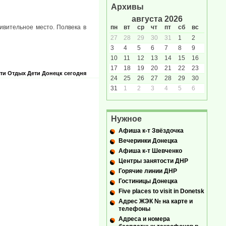
Архивы
августа 2026
ивительное место. Полвека в
пн
вт
ср
чт
пт
сб
вс
27
28
29
30
31
1
2
3
4
5
6
7
8
9
10
11
12
13
14
15
16
17
18
19
20
21
22
23
ти
Отдых
Дети
Донецк сегодня
24
25
26
27
28
29
30
31
1
2
3
4
5
6
Нужное
Афиша к-т Звёздочка
Вечеринки Донецка
Афиша к-т Шевченко
Центры занятости ДНР
Горячие линии ДНР
Гостиницы Донецка
Five places to visit in Donetsk
Адрес ЖЭК № на карте и
телефоны
Адреса и номера