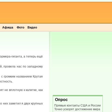
Афиша
Фото
Видео
ормера-гиганта, а теперь ещё
ой, провела нас по западному
е с громким названием Крутая
естность.
ят не вплотную к калитке, как
Опрос
о них заметил я двух крупных
Прямые контакты США и России
Точно ускорят достижение мира