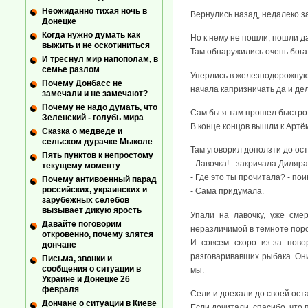
Неожиданно тихая ночь в
Вернулись назад, недалеко з
Донецке
Когда нужно думать как
Но к нему не пошли, пошли да
выжить и не оскотиниться
Там обнаружились очень богаты
И треснул мир напополам, в
семье разлом
Уперлись в железнодорожную 
Почему Донбасс не
начала капризничать да и дел
замечали и не замечают?
Почему не надо думать, что
Сам бы я там прошел быстро, 
Зеленский - голубь мира
В конце концов вышли к Артё
Сказка о медведе и
сельском дурачке Мыколе
Там уговорил доползти до ост
Пять пунктов к непростому
- Лавочка! - закричала Диляра
текущему моменту
- Где это ты прочитала? - по
Почему антивоенный парад
российских, украинских и
- Сама придумала.
зарубежных селебов
вызывает дикую ярость
Упали на лавочку, уже сме
Давайте поговорим
неразличимой в темноте пор
откровенно, почему злятся
И совсем скоро из-за пово
дончане
разговаривавших рыбака. Они
Письма, звонки и
сообщения о ситуации в
мы.
Украине и Донецке 26
февраля
Сели и доехали до своей оста
Дончане о ситуации в Киеве
Если дочитали, спасибо, что 