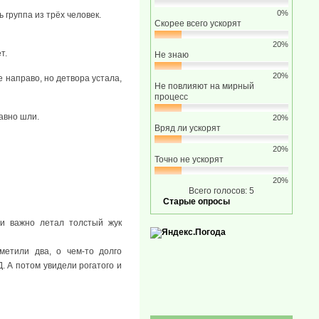
0%
группа из трёх человек.
Скорее всего ускорят
20%
т.
Не знаю
20%
 направо, но детвора устала,
Не повлияют на мирный
процесс
равно шли.
20%
Вряд ли ускорят
20%
Точно не ускорят
20%
Всего голосов: 5
Старые опросы
ми важно летал толстый жук
метили два, о чем-то долго
. А потом увидели рогатого и