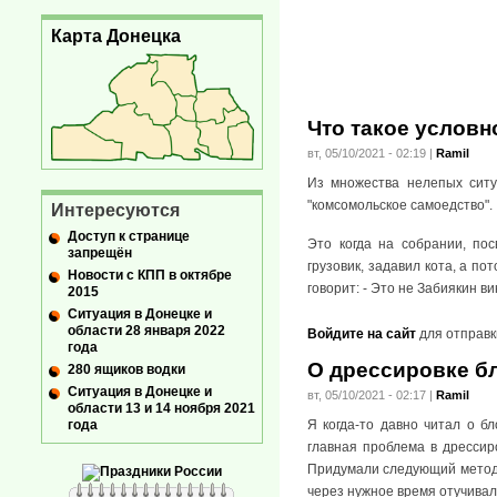
Карта Донецка
Что такое услов
вт, 05/10/2021 - 02:19
|
Ramil
Из множества нелепых ситу
"комсомольское самоедство".
Интересуются
Доступ к странице
Это когда на собрании, по
запрещён
грузовик, задавил кота, а по
Новости с КПП в октябре
говорит: - Это не Забиякин ви
2015
Ситуация в Донецке и
области 28 января 2022
Войдите на сайт
для отправк
года
О дрессировке б
280 ящиков водки
Ситуация в Донецке и
вт, 05/10/2021 - 02:17
|
Ramil
области 13 и 14 ноября 2021
года
Я когда-то давно читал о б
главная проблема в дрессиро
Придумали следующий метод: 
через нужное время отучивал