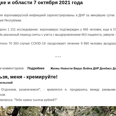
ке и области 7 октября 2021 года
ия коронавирусной инфекцией зарегистрированы в ДНР за минувшие сутки.
ия Республики.
ено 1 151 исследование: коронавирус подтвержден у 466 человек, еще в 3
За указанный период сняты с учета с выздоровлением 463 пациента, умерли –
чтено 70 393 случая COVID-19: продолжают лечение 9 980 человек, выздор
* * *
и комментариев
Подробнее
Жизнь
Новости
Вирус
Война
ДНР
Донбасс
До
ьзя, меня - кремируйте!
мольский
Отдохнем, развлечемся!", - кривлялся я, продираясь между ржавыми
ном.
 вопроса: "Тебе нужна тысяча рублей?"