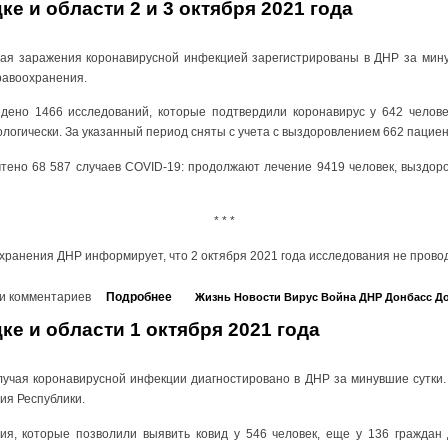
ке и области 2 и 3 октября 2021 года
чая заражения коронавирусной инфекцией зарегистрированы в ДНР за мину
равоохранения.
дено 1466 исследований, которые подтвердили коронавирус у 642 челове
логически. За указанный период сняты с учета с выздоровлением 662 пациент
чтено 68 587 случаев COVID-19: продолжают лечение 9419 человек, выздор
* * *
хранения ДНР информирует, что 2 октября 2021 года исследования не прово
и комментариев
Подробнее
Жизнь
Новости
Вирус
Война
ДНР
Донбасс
До
ке и области 1 октября 2021 года
лучая коронавирусной инфекции диагностировано в ДНР за минувшие сутки.
ия Республики.
я, которые позволили выявить ковид у 546 человек, еще у 136 граждан 