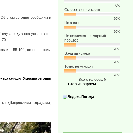
0%
Скорее всего ускорят
 Об этом сегодня сообщили в
20%
Не знаю
20%
7 случаях диагноз установлен
Не повлияют на мирный
 70.
процесс
20%
овели – 55 194, не перенесли
Вряд ли ускорят
20%
Точно не ускорят
20%
нецк сегодня
Украина сегодня
Всего голосов: 5
Старые опросы
 кладбищенскими оградами,