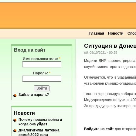
Главная
Новости
Спо
Ситуация в Донец
Вход на сайт
сб, 09/10/2021 - 00:29
Имя пользователя:
*
Медики ДНР зарегистрировал
службе министерства здраво
Пароль:
*
Отмечается, что в указанный
установлен клинико-эпидемиол
тест на коронавирус лаборат
Забыли пароль?
Медучреждения получили 400 
За предыдущие сутки коронав
Новости
Почему пришла война и
когда она уйдет
Войдите на сайт
для отправк
ДиалогитипаПлатонна
зимой 2022 года