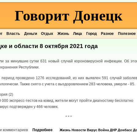
Говорит Донецк
рт
Власть
Деньги
Отдых
Жизнь
Лица
Город
Разное
Полезное
ке и области 8 октября 2021 года
и за минувшие сутки 631 новый случай короновирусной инфекции. Об это
охранения Республики.
 период проведено 1276 исследований, из них выявлен 591 случай заболев
огически. Также снято с учета с выздоровлением 283 человека, умерли - 85.
ория (2)
000 экспресс-тестов на ковид, жители могут пройти диагностику бесплатно
ирус подтвержден у 466 человек.
* * *
и комментариев
Подробнее
Жизнь
Новости
Вирус
Война
ДНР
Донбасс
До