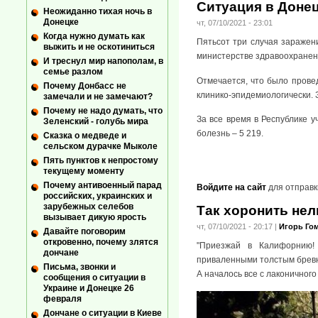
Ситуация в Донец
Неожиданно тихая ночь в
Донецке
чт, 07/10/2021 - 23:01
Когда нужно думать как
Пятьсот три случая заражен
выжить и не оскотиниться
министерстве здравоохранен
И треснул мир напополам, в
семье разлом
Отмечается, что было провед
Почему Донбасс не
клинико-эпидемиологически. 
замечали и не замечают?
Почему не надо думать, что
За все время в Республике у
Зеленский - голубь мира
болезнь – 5 219.
Сказка о медведе и
сельском дурачке Мыколе
Пять пунктов к непростому
текущему моменту
Почему антивоенный парад
Войдите на сайт
для отправк
российских, украинских и
зарубежных селебов
Так хоронить нел
вызывает дикую ярость
чт, 07/10/2021 - 20:17
|
Игорь Го
Давайте поговорим
откровенно, почему злятся
"Приезжай в Калифорнию! 
дончане
приваленными толстым брев
Письма, звонки и
А началось все с лаконичного
сообщения о ситуации в
Украине и Донецке 26
февраля
Дончане о ситуации в Киеве