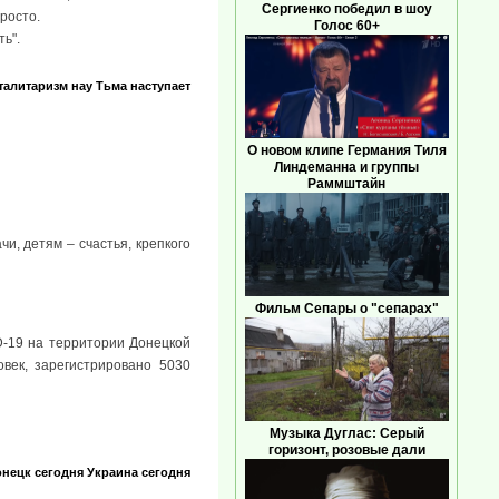
Сергиенко победил в шоу
просто.
Голос 60+
ь".
талитаризм нау
Тьма наступает
О новом клипе Германия Тиля
Линдеманна и группы
Раммштайн
и, детям – счастья, крепкого
Фильм Сепары о "сепарах"
D-19 на территории Донецкой
век, зарегистрировано 5030
Музыка Дуглас: Серый
горизонт, розовые дали
нецк сегодня
Украина сегодня