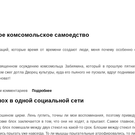
ное комсомольское самоедство
аций, которые время от времени создают люди, меня почему особенно 
священном осуждению комсомольца Забиякина, который в прошлую пятниц
том сжег дотла Дворец культуры, куда его пьяного не пускали, вдруг подним
новат!
и комментариев
Подробнее
лох в одной социальной сети
лошином цирке. Лень гуглить, точны ли мои воспоминания, поэтому приведу
вке блох заключается в том, что они не ходят, а прыгают. Самое главное, 
блох помешали между двух стекол на какой-то срок. Блошки между стекол по
ись прыгать уже навсегда. То ли мышцы прыгательные атрофировались, то ли 