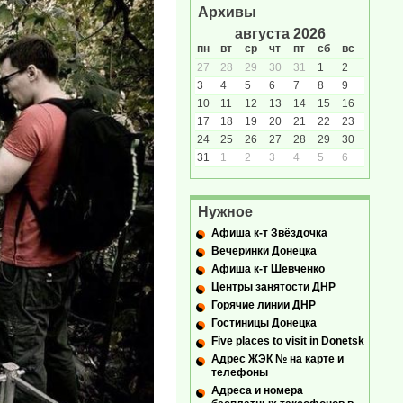
Архивы
августа 2026
пн
вт
ср
чт
пт
сб
вс
27
28
29
30
31
1
2
3
4
5
6
7
8
9
10
11
12
13
14
15
16
17
18
19
20
21
22
23
24
25
26
27
28
29
30
31
1
2
3
4
5
6
Нужное
Афиша к-т Звёздочка
Вечеринки Донецка
Афиша к-т Шевченко
Центры занятости ДНР
Горячие линии ДНР
Гостиницы Донецка
Five places to visit in Donetsk
Адрес ЖЭК № на карте и
телефоны
Адреса и номера