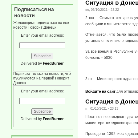
Ситуация в Донец
Подписаться на
вс, 03/10/2021 - 23:22
новости
2 окт – Семьсот четыре слу
Желающим подписаться на все
сообщили в министерстве зд
новости Говорит Донецк
Отмечается, что было прове
Enter your email address:
установлен клинико-эпидемио
За все время в Республике у
болезнь – 5030.
Delivered by
FeedBurner
Подписка только на новости, что
публикуются на первой Говорит
3 окт –Министерство здравоо
Донецк
Enter your email address:
Войдите на сайт
для отправк
Ситуация в Донец
пт, 01/10/2021 - 23:13
Шестьсот восемьдесят два с
Delivered by
FeedBurner
министерстве здравоохранен
Проведено 1392 исследовани