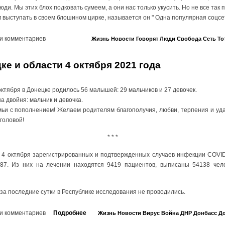
юди. Мы этих блох подковать сумеем, а они нас только укусить. Но не все так 
м выступать в своем блошином цирке, называется он " Одна популярная соцсет
и комментариев
Жизнь
Новости
Говорят
Люди
Свобода
Сеть
То
ке и области 4 октября 2021 года
октября в Донецке родилось 56 малышей: 29 мальчиков и 27 девочек.
а двойня: мальчик и девочка.
и с пополнением! Желаем родителям благополучия, любви, терпения и удач
головой!
* * *
0 4 октября зарегистрированных и подтвержденных случаев инфекции COVI
87. Из них на лечении находятся 9419 пациентов, выписаны 54138 чело
за последние сутки в Республике исследования не проводились.
и комментариев
Подробнее
Жизнь
Новости
Вирус
Война
ДНР
Донбасс
До