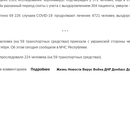
За указанный период сняты с учета с выздоровлением 304 пациента, умерли –
чтено 69 226 случаев COVID-19: продолжают лечение 9721 человек, выздор
* * *
человек (на 59 транспортных средствах) приехали с украинской стороны ч
ктября. Об этом сегодня сообщили в МЧС Республики.
 проследовало 224 человека (на 59 транспортных средствах).
и комментариев
Подробнее
Жизнь
Новости
Вирус
Война
ДНР
Донбасс
До