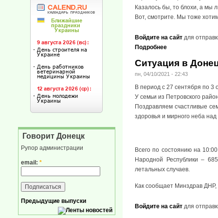
Казалось бы, то блохи, а мы л
Вот, смотрите. Мы тоже хоти
Войдите на сайт
для отправк
Подробнее
Ситуация в Донец
пн, 04/10/2021 - 22:43
В период с 27 сентября по 3 
У семьи из Петровского район
Поздравляем счастливые семь
здоровья и мирного неба над 
Говорит Донецк
Рупор администрации
Всего по состоянию на 10:0
Народной Республики – 685
email:
*
летальных случаев.
Как сообщает Минздрав ДНР, 
Предыдущие выпуски
Войдите на сайт
для отправк