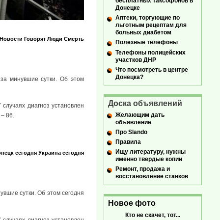
бесплатных таксофонов в
Донецке
Аптеки, торгующие по
льготным рецептам для
больных диабетом
Новости
Говорят
Люди
Смерть
Полезные телефоны
Телефоны полицейских
участков ДНР
Что посмотреть в центре
Донецка?
за минувшие сутки. Об этом
Доска объявлений
 случаях диагноз установлен
Желающим дать
– 86.
объявление
Про Slando
Правила
Ищу литературу, нужны
нецк сегодня
Украина сегодня
именно твердые копии
Ремонт, продажа и
восстановление станков
увшие сутки. Об этом сегодня
Новое фото
Кто не скачет, тот...
 случаях диагноз установлен