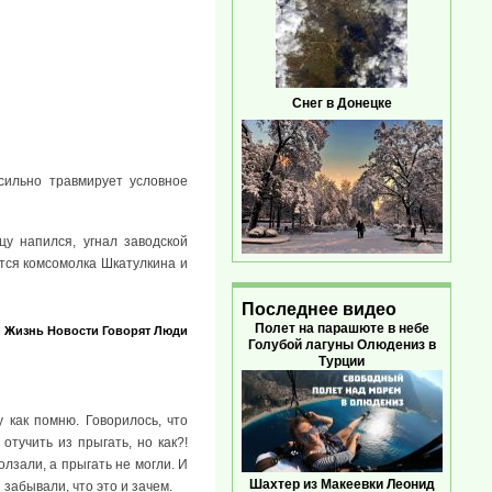
Снег в Донецке
сильно травмирует условное
у напился, угнал заводской
ается комсомолка Шкатулкина и
Последнее видео
Полет на парашюте в небе
Жизнь
Новости
Говорят
Люди
Голубой лагуны Олюдениз в
Турции
 как помню. Говорилось, что
отучить из прыгать, но как?!
лзали, а прыгать не могли. И
Шахтер из Макеевки Леонид
забывали, что это и зачем.