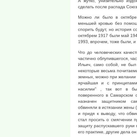
А жутко, унизительно издо
сделать после распада Союз
Можно ли было в октябре
меньшей кровью без помощ
спорить будут, но история с
октябрем 1917 были май 194
1993, впрочем, тоже были, и
Что до человеческих качест
частично облупившегося, час
Ильич, само собой, не был 
некоторые весьма почитаемы
земных, можно при желании и
ярчайшая и с принципами
насилии" , так вот в б
поверенного в Самарском 
назначен защитником са
обвиняли в истязании жены 
и придя к выводу, что обв
стал просить о смягчении п
защиту распускавшего руки 
его практике, другие дела о