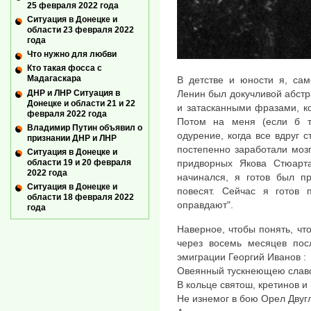
25 февраля 2022 года
Ситуация в Донецке и
области 23 февраля 2022
года
Что нужно для любви
Кто такая фосса с
Мадагаскара
В детстве и юности я, сам
ДНР и ЛНР Ситуация в
Ленин был докучливой абстра
Донецке и области 21 и 22
и затасканными фразами, к
февраля 2022 года
Потом на меня (если б то
Владимир Путин объявил о
одурение, когда все вдруг 
признании ДНР и ЛНР
постепенно заработали моз
Ситуация в Донецке и
области 19 и 20 февраля
придворных Якова Стюарта
2022 года
начинался, я готов был пр
Ситуация в Донецке и
повесят. Сейчас я готов п
области 18 февраля 2022
оправдают".
года
Наверное, чтобы понять, чт
через восемь месяцев пос
эмиграции Георгий Иванов :
Овеянный тускнеющею слав
В кольце святош, кретинов и
Не изнемог в бою Орел Двуг