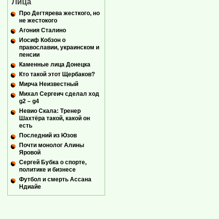
Лица
Про Дегтярева жесткого, но
не жестокого
Агония Сталино
Иосиф Кобзон о
православии, украинском и
пенсии
Каменные лица Донецка
Кто такой этот Щербаков?
Мирча Неизвестный
Михал Сергеич сделал ход
g2 – g4
Невио Скала: Тренер
Шахтёра такой, какой он
есть
Последний из Юзов
Почти монолог Алины
Яровой
Сергей Бубка о спорте,
политике и бизнесе
Футбол и смерть Ассана
Ндиайе