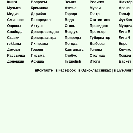
Книги
Вопросы
Земля
Религия
Шахтёр
Музыка
Криминал
Азия-с
Музеи
Арена
Медиа
Дерибан
Города
Театр
Гольф
Смишное
Беспредел
Вода
Статистика
Футбол
Опросы
Ахтунг
Огонь
Президент
Мундиа
Свобода
Донецк сегодня
Воздух
Премьер
Лига Е
Сказки
Донецк завтра
Природы
Губернатор
Лига Ч
reklama
Их нравы
Погода
Выборы
Евро
Друзья
Говорят
Картинки с
Голова
Кличко
Рассылка
Письма
Глобус
Столица
Хоккей
Донецкий
Афиша
In English
Итоги
Баскет
вКонтакте
|
в FaceBook
|
в Одноклассниках
|
в LiveJour