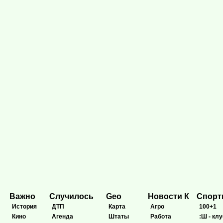
Важно
Случилось
Geo
Новости К
Спор
История
ДТП
Карта
Агро
100+1
Кино
Агенда
Штаты
Работа
:Ш - клу