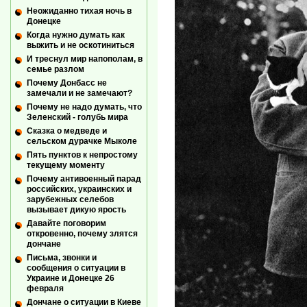
Неожиданно тихая ночь в
Донецке
Когда нужно думать как
выжить и не оскотиниться
И треснул мир напополам, в
семье разлом
Почему Донбасс не
замечали и не замечают?
Почему не надо думать, что
Зеленский - голубь мира
Сказка о медведе и
сельском дурачке Мыколе
Пять пунктов к непростому
текущему моменту
Почему антивоенный парад
российских, украинских и
зарубежных селебов
вызывает дикую ярость
Давайте поговорим
откровенно, почему злятся
дончане
Письма, звонки и
сообщения о ситуации в
Украине и Донецке 26
февраля
Дончане о ситуации в Киеве