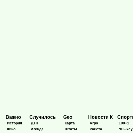
Важно
Случилось
Geo
Новости К
Спор
История
ДТП
Карта
Агро
100+1
Кино
Агенда
Штаты
Работа
:Ш - клу