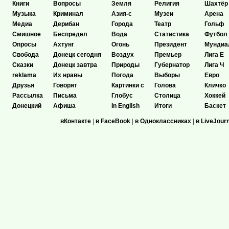
Книги
Вопросы
Земля
Религия
Шахтёр
Музыка
Криминал
Азия-с
Музеи
Арена
Медиа
Дерибан
Города
Театр
Гольф
Смишное
Беспредел
Вода
Статистика
Футбол
Опросы
Ахтунг
Огонь
Президент
Мундиа
Свобода
Донецк сегодня
Воздух
Премьер
Лига Е
Сказки
Донецк завтра
Природы
Губернатор
Лига Ч
reklama
Их нравы
Погода
Выборы
Евро
Друзья
Говорят
Картинки с
Голова
Кличко
Рассылка
Письма
Глобус
Столица
Хоккей
Донецкий
Афиша
In English
Итоги
Баскет
вКонтакте
|
в FaceBook
|
в Одноклассниках
|
в LiveJour