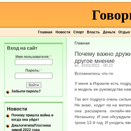
Говор
Главная
Новости
Спорт
Власть
Деньги
Отдых
Главная
Вход на сайт
Почему важно друж
Имя пользователя:
*
другое мнение
вс, 31/01/2021 - 00:13
Пароль:
*
Вспомнилось что-то.
У меня в Израиле есть подру
и модель ее руководства нав
Забыли пароль?
Так вот подруга очень силь
Не знаю, ходит ли на митинг
Новости
она расшарила онлайн-ме
Почему пришла война и
Нетаньяху. И они обсуждали 
когда она уйдет
троне 12-й год. И уходить я
ДиалогитипаПлатонна
зимой 2022 года