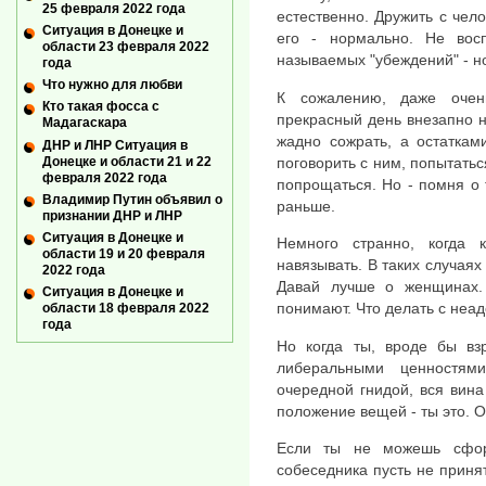
25 февраля 2022 года
естественно. Дружить с че
Ситуация в Донецке и
его - нормально. Не вос
области 23 февраля 2022
называемых "убеждений" - н
года
Что нужно для любви
К сожалению, даже очен
Кто такая фосса с
прекрасный день внезапно н
Мадагаскара
жадно сожрать, а остаткам
ДНР и ЛНР Ситуация в
Донецке и области 21 и 22
поговорить с ним, попытатьс
февраля 2022 года
попрощаться. Но - помня о
Владимир Путин объявил о
раньше.
признании ДНР и ЛНР
Ситуация в Донецке и
Немного странно, когда 
области 19 и 20 февраля
навязывать. В таких случаях
2022 года
Давай лучше о женщинах.
Ситуация в Донецке и
понимают. Что делать с неа
области 18 февраля 2022
года
Но когда ты, вроде бы вз
либеральными ценностям
очередной гнидой, вся вина
положение вещей - ты это. 
Если ты не можешь сфор
собеседника пусть не принят