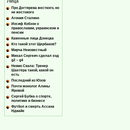
Лица
Про Дегтярева жесткого, но
не жестокого
Агония Сталино
Иосиф Кобзон о
православии, украинском и
пенсии
Каменные лица Донецка
Кто такой этот Щербаков?
Мирча Неизвестный
Михал Сергеич сделал ход
g2 – g4
Невио Скала: Тренер
Шахтёра такой, какой он
есть
Последний из Юзов
Почти монолог Алины
Яровой
Сергей Бубка о спорте,
политике и бизнесе
Футбол и смерть Ассана
Ндиайе