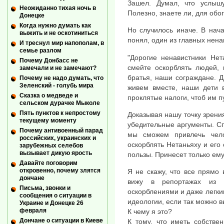
Зашел. Думал, что услышу
Неожиданно тихая ночь в
Полезно, знаете ли, для обо
Донецке
Когда нужно думать как
Но случилось иначе. В нач
выжить и не оскотиниться
понял, один из главных нена
И треснул мир напополам, в
семье разлом
"Дорогие ненавистники Нет
Почему Донбасс не
смейте оскорблять людей, 
замечали и не замечают?
братья, наши сограждане. Д
Почему не надо думать, что
Зеленский - голубь мира
живем вместе, наши дети 
Сказка о медведе и
проклятые налоги, чтоб им п
сельском дурачке Мыколе
Пять пунктов к непростому
Доказывая нашу точку зрени
текущему моменту
убедительные аргументы. Сп
Почему антивоенный парад
мы сможем привлечь чел
российских, украинских и
оскорблять Нетаньяху и его 
зарубежных селебов
вызывает дикую ярость
пользы. Принесет только ему
Давайте поговорим
откровенно, почему злятся
Я не скажу, что все прямо 
дончане
вижу в репортажах из 
Письма, звонки и
оскорблениями и даже легки
сообщения о ситуации в
идеологии, если так можно в
Украине и Донецке 26
февраля
К чему я это?
Дончане о ситуации в Киеве
К тому, что иметь собстве