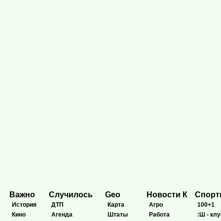
Важно
Случилось
Geo
Новости К
Спор
История
ДТП
Карта
Агро
100+1
Кино
Агенда
Штаты
Работа
:Ш - клу