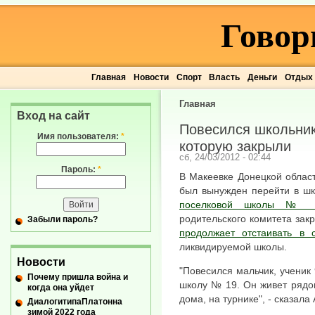
Говор
Главная
Новости
Спорт
Власть
Деньги
Отдых
Главная
Вход на сайт
Повесился школьник
Имя пользователя:
*
которую закрыли
сб, 24/03/2012 - 02:44
Пароль:
*
В Макеевке Донецкой област
был вынужден перейти в 
поселковой школы № 
родительского комитета за
Забыли пароль?
продолжает отстаивать в 
ликвидируемой школы.
Новости
"Повесился мальчик, ученик
Почему пришла война и
школу № 19. Он живет рядо
когда она уйдет
дома, на турнике", - сказала
ДиалогитипаПлатонна
зимой 2022 года