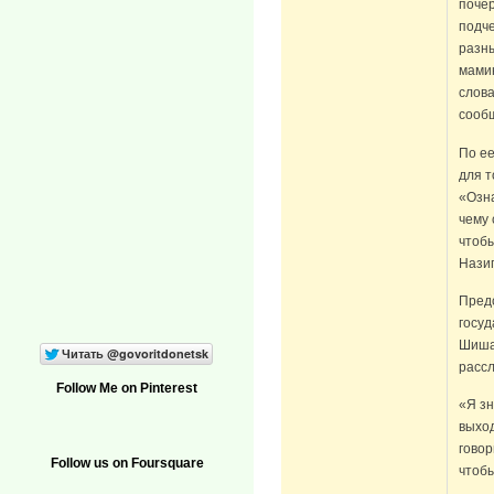
почер
подч
разны
мами
слова
сооб
По ее
для т
«Озна
чему 
чтобы
Нази
Пред
госу
Шишац
рассл
Follow Me on Pinterest
«Я зн
выход
говор
Follow us on Foursquare
чтобы