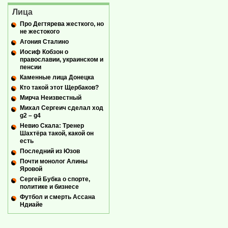
Лица
Про Дегтярева жесткого, но
не жестокого
Агония Сталино
Иосиф Кобзон о
православии, украинском и
пенсии
Каменные лица Донецка
Кто такой этот Щербаков?
Мирча Неизвестный
Михал Сергеич сделал ход
g2 – g4
Невио Скала: Тренер
Шахтёра такой, какой он
есть
Последний из Юзов
Почти монолог Алины
Яровой
Сергей Бубка о спорте,
политике и бизнесе
Футбол и смерть Ассана
Ндиайе