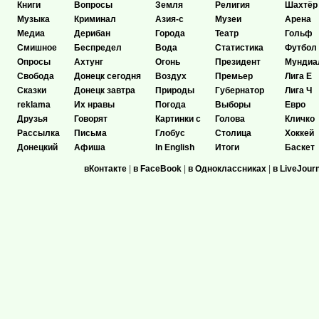
Книги
Вопросы
Земля
Религия
Шахтёр
Музыка
Криминал
Азия-с
Музеи
Арена
Медиа
Дерибан
Города
Театр
Гольф
Смишное
Беспредел
Вода
Статистика
Футбол
Опросы
Ахтунг
Огонь
Президент
Мундиа
Свобода
Донецк сегодня
Воздух
Премьер
Лига Е
Сказки
Донецк завтра
Природы
Губернатор
Лига Ч
reklama
Их нравы
Погода
Выборы
Евро
Друзья
Говорят
Картинки с
Голова
Кличко
Рассылка
Письма
Глобус
Столица
Хоккей
Донецкий
Афиша
In English
Итоги
Баскет
вКонтакте
|
в FaceBook
|
в Одноклассниках
|
в LiveJour