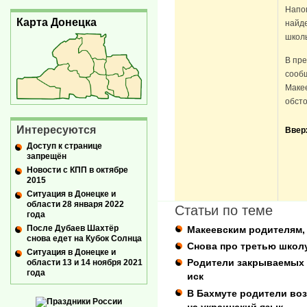
Напом
Карта Донецка
найд
школ
В пре
сообщ
Маке
обсто
Интересуются
Ввер
Доступ к странице
запрещён
Новости с КПП в октябре
2015
Ситуация в Донецке и
области 28 января 2022
Статьи по теме
года
После Дубаев Шахтёр
Макеевским родителям,
снова едет на Кубок Солнца
Снова про третью школ
Ситуация в Донецке и
Родители закрываемых 
области 13 и 14 ноября 2021
года
иск
В Бахмуте родители в
на украинский язык