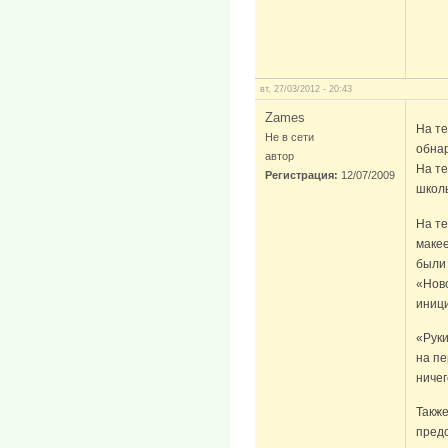
вт, 27/03/2012 - 20:43
Zames
На те
Не в сети
обна
автор
На т
Регистрация:
12/07/2009
школь
На т
маке
были
«Ново
иници
«Руки
на пе
ничег
Также
предс