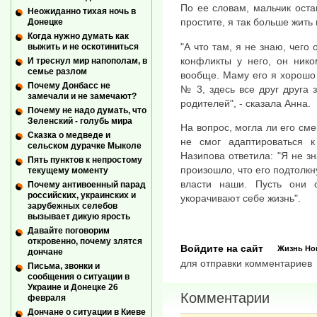
По ее словам, мальчик оста
Неожиданно тихая ночь в
простите, я так больше жить 
Донецке
Когда нужно думать как
"А что там, я не знаю, чего
выжить и не оскотиниться
конфликты у него, он нико
И треснул мир напополам, в
семье разлом
вообще. Маму его я хорошо
Почему Донбасс не
№ 3, здесь все друг друга
замечали и не замечают?
родителей", - сказала Анна.
Почему не надо думать, что
Зеленский - голубь мира
На вопрос, могла ли его сме
Сказка о медведе и
не смог адаптироваться 
сельском дурачке Мыколе
Назипова ответила: "Я не зн
Пять пунктов к непростому
произошло, что его подтолкн
текущему моменту
власти наши. Пусть они 
Почему антивоенный парад
российских, украинских и
укорачивают себе жизнь".
зарубежных селебов
вызывает дикую ярость
Давайте поговорим
откровенно, почему злятся
Войдите на сайт
Жизнь
Но
дончане
для отправки комментариев
Письма, звонки и
сообщения о ситуации в
Украине и Донецке 26
Комментарии
февраля
Дончане о ситуации в Киеве