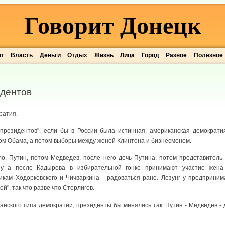
Говорит Донецк
рт
Власть
Деньги
Отдых
Жизнь
Лица
Город
Разное
Полезное
идентов
ратия.
президентов", если бы в России была истинная, американская демократи
том Обама, а потом выборы между женой Клинтона и бизнесменом.
ло, Путин, потом Медведев, после него дочь Путина, потом представитель
ну а после Кадырова в избирательной гонке принимают участие жен
кам Ходорковского и Чичваркина - радоваться рано. Лозунг у предприним
й", так что разве что Стерлигов.
анского типа демократии, президенты бы менялись так: Путин - Медведев - 