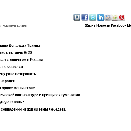
и комментариев
Жизнь
Новости
Facebook
М
нцию Дональда Трампа
ко о встрече G-20
дал с допингом в России
е не сошелся
аину рано возвращать
 народов"
Джордже Вашингтоне
тической конъюнктуре и принципах гуманизма
одную гавань?
 совпадений из жизни Темы Лебедева