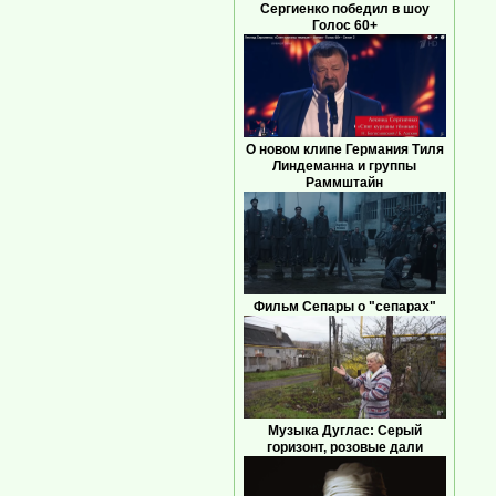
Сергиенко победил в шоу
Голос 60+
О новом клипе Германия Тиля
Линдеманна и группы
Раммштайн
Фильм Сепары о "сепарах"
Музыка Дуглас: Серый
горизонт, розовые дали