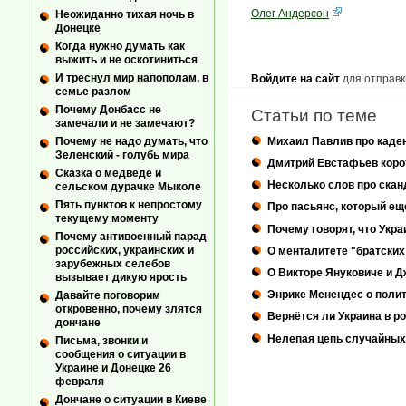
Олег Андерсон
Неожиданно тихая ночь в
Донецке
Когда нужно думать как
выжить и не оскотиниться
И треснул мир напополам, в
Войдите на сайт
для отправк
семье разлом
Почему Донбасс не
Статьи по теме
замечали и не замечают?
Михаил Павлив про каде
Почему не надо думать, что
Зеленский - голубь мира
Дмитрий Евстафьев корот
Сказка о медведе и
Несколько слов про скан
сельском дурачке Мыколе
Пять пунктов к непростому
Про пасьянс, который ещ
текущему моменту
Почему говорят, что Укр
Почему антивоенный парад
российских, украинских и
О менталитете "братских
зарубежных селебов
О Викторе Януковиче и 
вызывает дикую ярость
Энрике Менендес о поли
Давайте поговорим
откровенно, почему злятся
Вернётся ли Украина в р
дончане
Нелепая цепь случайных
Письма, звонки и
сообщения о ситуации в
Украине и Донецке 26
февраля
Дончане о ситуации в Киеве