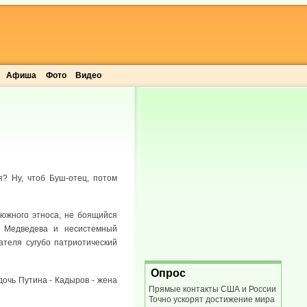
Афиша
Фото
Видео
я? Ну, чтоб Буш-отец, потом
 южного этноса, не боящийся
а Медведева и несистемный
ателя сугубо патриотический
Опрос
дочь Путина - Кадыров - жена
Прямые контакты США и России
Точно ускорят достижение мира