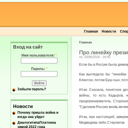
Главная
Новости
Спо
Главная
Вход на сайт
Про линейку през
Имя пользователя:
*
пн, 20/06/2016 - 18:45
Если бы в России была демок
Пароль:
*
Как выглядела бы "линейка 
Клинтон, потом Буш-сын, по
Забыли пароль?
Итак: Сначала, понятное де
войны, то есть Кадыров, 
предпринирматель. Сторонни
Новости
"Сделаем Россию вновь велико
Почему пришла война и
когда она уйдет
Итак, при настоящей, америк
ДиалогитипаПлатонна
Медведева либо Стерлигов.
зимой 2022 года