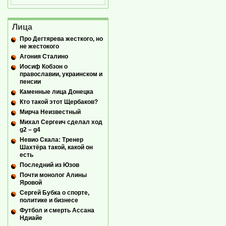
Лица
Про Дегтярева жесткого, но
не жестокого
Агония Сталино
Иосиф Кобзон о
православии, украинском и
пенсии
Каменные лица Донецка
Кто такой этот Щербаков?
Мирча Неизвестный
Михал Сергеич сделал ход
g2 – g4
Невио Скала: Тренер
Шахтёра такой, какой он
есть
Последний из Юзов
Почти монолог Алины
Яровой
Сергей Бубка о спорте,
политике и бизнесе
Футбол и смерть Ассана
Ндиайе