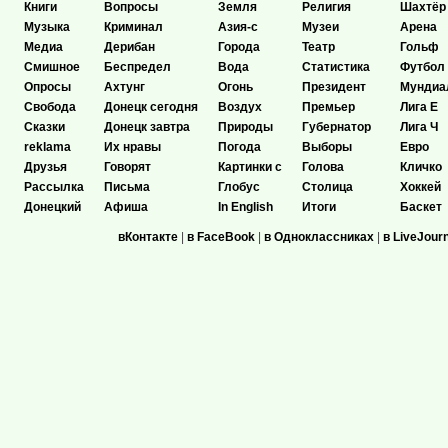
Книги
Вопросы
Земля
Религия
Шахтёр
Музыка
Криминал
Азия-с
Музеи
Арена
Медиа
Дерибан
Города
Театр
Гольф
Смишное
Беспредел
Вода
Статистика
Футбол
Опросы
Ахтунг
Огонь
Президент
Мундиа
Свобода
Донецк сегодня
Воздух
Премьер
Лига Е
Сказки
Донецк завтра
Природы
Губернатор
Лига Ч
reklama
Их нравы
Погода
Выборы
Евро
Друзья
Говорят
Картинки с
Голова
Кличко
Рассылка
Письма
Глобус
Столица
Хоккей
Донецкий
Афиша
In English
Итоги
Баскет
вКонтакте
|
в FaceBook
|
в Одноклассниках
|
в LiveJour