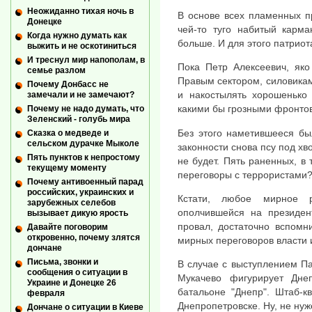
Неожиданно тихая ночь в
В основе всех пламенных п
Донецке
чей-то туго набитый карма
Когда нужно думать как
больше. И для этого патриот
выжить и не оскотиниться
И треснул мир напополам, в
Пока Петр Алексеевич, яко
семье разлом
Правым сектором, силовикам 
Почему Донбасс не
и накостылять хорошенько
замечали и не замечают?
какими бы грозными фронтов
Почему не надо думать, что
Зеленский - голубь мира
Без этого наметившееся бы
Сказка о медведе и
сельском дурачке Мыколе
законности снова псу под хв
Пять пунктов к непростому
не будет. Пять раненных, в 
текущему моменту
переговоры с террористами?
Почему антивоенный парад
российских, украинских и
Кстати, любое мирное 
зарубежных селебов
ополчившейся на президен
вызывает дикую ярость
провал, достаточно вспомн
Давайте поговорим
откровенно, почему злятся
мирных переговоров власти 
дончане
Письма, звонки и
В случае с выступлением П
сообщения о ситуации в
Мукачево фигурирует Дне
Украине и Донецке 26
батальоне "Днепр". Штаб-к
февраля
Днепропетровске. Ну, не нуж
Дончане о ситуации в Киеве