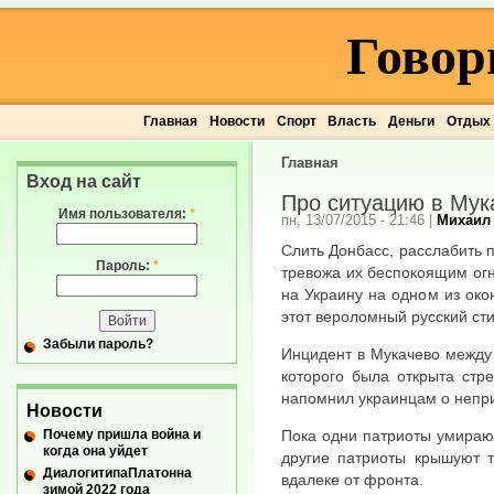
Говор
Главная
Новости
Спорт
Власть
Деньги
Отдых
Главная
Вход на сайт
Про ситуацию в Мук
Имя пользователя:
*
пн, 13/07/2015 - 21:46
|
Михаил
Слить Донбасс, расслабить 
Пароль:
*
тревожа их беспокоящим ог
на Украину на одном из око
этот вероломный русский сти
Забыли пароль?
Инцидент в Мукачево между
которого была открыта стр
напомнил украинцам о непри
Новости
Почему пришла война и
Пока одни патриоты умирают
когда она уйдет
другие патриоты крышуют т
ДиалогитипаПлатонна
вдалеке от фронта.
зимой 2022 года