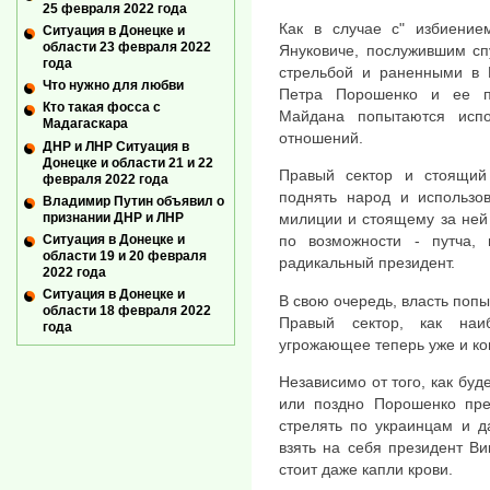
25 февраля 2022 года
Как в случае с" избиение
Ситуация в Донецке и
области 23 февраля 2022
Януковиче, послужившим сп
года
стрельбой и раненными в 
Что нужно для любви
Петра Порошенко и ее п
Кто такая фосса с
Майдана попытаются испо
Мадагаскара
отношений.
ДНР и ЛНР Ситуация в
Донецке и области 21 и 22
Правый сектор и стоящий
февраля 2022 года
поднять народ и использо
Владимир Путин объявил о
признании ДНР и ЛНР
милиции и стоящему за ней
Ситуация в Донецке и
по возможности - путча, 
области 19 и 20 февраля
радикальный президент.
2022 года
Ситуация в Донецке и
В свою очередь, власть попы
области 18 февраля 2022
Правый сектор, как наи
года
угрожающее теперь уже и к
Независимо от того, как буд
или поздно Порошенко пре
стрелять по украинцам и д
взять на себя президент Ви
стоит даже капли крови.