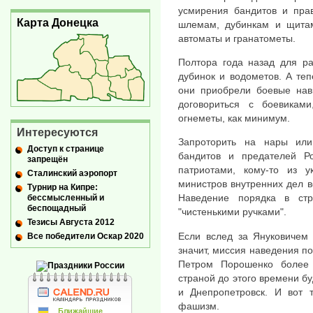
усмирения бандитов и прав
Карта Донецка
шлемам, дубинкам и щитам
автоматы и гранатометы.
Полтора года назад для ра
дубинок и водометов. А теп
они приобрели боевые нав
договориться с боевикам
огнеметы, как минимум.
Интересуются
Запроторить на нары или
Доступ к странице
бандитов и предателей Р
запрещён
патриотами, кому-то из у
Сталинский аэропорт
министров внутренних дел вс
Турнир на Кипре:
Наведение порядка в ст
бессмысленный и
беспощадный
"чистенькими ручками".
Тезисы Августа 2012
Если вслед за Януковичем 
Все победители Оскар 2020
значит, миссия наведения п
Петром Порошенко более 
страной до этого времени б
и Днепропетровск. И вот 
фашизм.