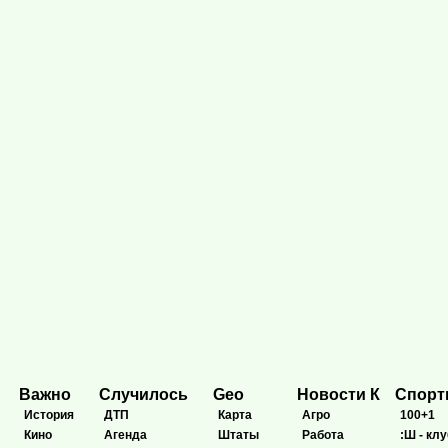
Важно
Случилось
Geo
Новости К
Спор
История
ДТП
Карта
Агро
100+1
Кино
Агенда
Штаты
Работа
:Ш - клу