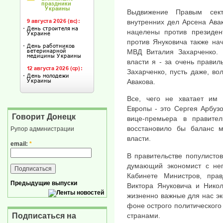
Выдвижение Правым сект
внутренних дел Арсена Авак
нацелены против президе
против Януковича также на
МВД Виталия Захарченко. 
власти я - за очень правил
Захарченко, пусть даже, в
Авакова.
Все, чего не хватает им 
Европы - это Сергея Арбуз
Говорит Донецк
вице-премьера в правител
восстановило бы баланс 
Рупор администрации
власти.
email:
*
В правительстве популисто
думающий экономист с не
Кабинете Министров, пра
Предыдущие выпуски
Виктора Януковича и Никол
жизненно важные для нас эк
фоне острого политического 
Подписаться на
странами.