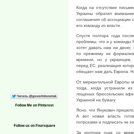
Когда на отсутствие письм
Украины обратил внимани
соглашения об ассоциации с 
его команду из власти.
Спустя полтора года посл
проблемы, что и у команды 
хотят давать нам ни денег
по прежнему не формализ
времени, но у украинцев, 
перед ЕС, реализация которы
обещает нам дать Европа. Н
От меркантильной Европы м
тогда, когда устранили и
лощеных брюссельских афер
Украиной на бумагу.
Follow Me on Pinterest
Ясно, что Янукович пришелс
А вот новая власть гото
потрохами и подписать че хо
Follow us on Foursquare
За полтора года со вре