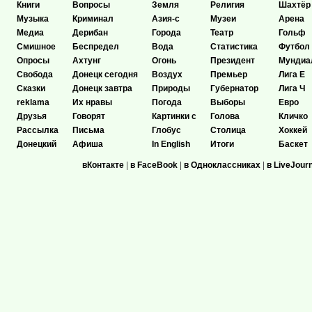
Книги
Вопросы
Земля
Религия
Шахтёр
Музыка
Криминал
Азия-с
Музеи
Арена
Медиа
Дерибан
Города
Театр
Гольф
Смишное
Беспредел
Вода
Статистика
Футбол
Опросы
Ахтунг
Огонь
Президент
Мундиа
Свобода
Донецк сегодня
Воздух
Премьер
Лига Е
Сказки
Донецк завтра
Природы
Губернатор
Лига Ч
reklama
Их нравы
Погода
Выборы
Евро
Друзья
Говорят
Картинки с
Голова
Кличко
Рассылка
Письма
Глобус
Столица
Хоккей
Донецкий
Афиша
In English
Итоги
Баскет
вКонтакте
|
в FaceBook
|
в Одноклассниках
|
в LiveJour