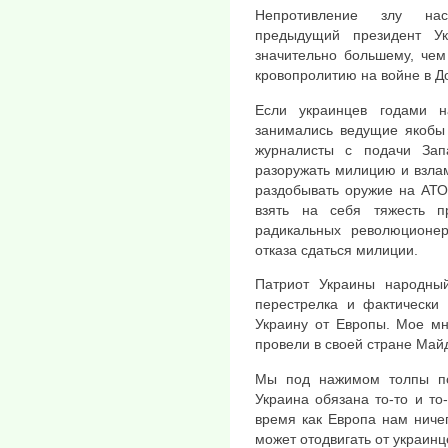
Непротивление злу нас
предыдущий президент У
значительно большему, чем
кровопролитию на войне в До
Если украинцев годами н
занимались ведущие якобы 
журналисты с подачи Зап
разоружать милицию и взла
раздобывать оружие на АТО 
взять на себя тяжесть п
радикальных революционе
отказа сдаться милиции.
Патриот Украины народный
перестрелка и фактически
Украину от Европы. Мое мн
провели в своей стране Май
Мы под нажимом толпы по
Украина обязана то-то и то-
время как Европа нам ниче
может отодвигать от украинц