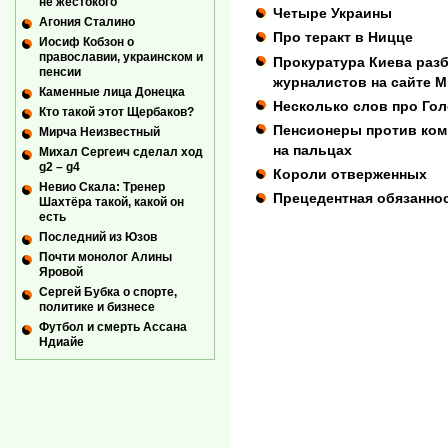
не жестокого
Четыре Украины
Агония Сталино
Про теракт в Ницце
Иосиф Кобзон о
православии, украинском и
Прокуратура Киева раз
пенсии
журналистов на сайте 
Каменные лица Донецка
Несколько слов про Го
Кто такой этот Щербаков?
Пенсионеры против ком
Мирча Неизвестный
на пальцах
Михал Сергеич сделал ход
g2 – g4
Короли отверженных
Невио Скала: Тренер
Прецедентная обязанно
Шахтёра такой, какой он
есть
Последний из Юзов
Почти монолог Алины
Яровой
Сергей Бубка о спорте,
политике и бизнесе
Футбол и смерть Ассана
Ндиайе