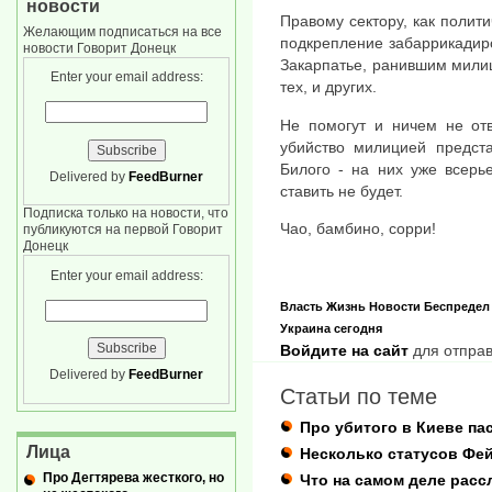
новости
Правому сектору, как полити
Желающим подписаться на все
подкрепление забаррикадир
новости Говорит Донецк
Закарпатье, ранившим милиц
Enter your email address:
тех, и других.
Не помогут и ничем не отв
убийство милицией предст
Билого - на них уже всерь
Delivered by
FeedBurner
ставить не будет.
Подписка только на новости, что
Чао, бамбино, сорри!
публикуются на первой Говорит
Донецк
Enter your email address:
Власть
Жизнь
Новости
Беспредел
Украина сегодня
Войдите на сайт
для отправ
Delivered by
FeedBurner
Статьи по теме
Про убитого в Киеве па
Лица
Несколько статусов Фей
Про Дегтярева жесткого, но
Что на самом деле расс