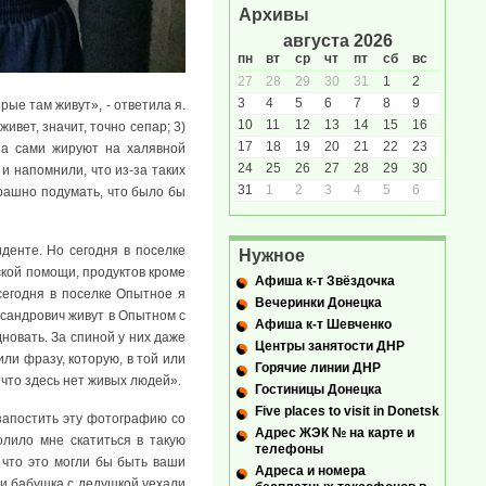
Архивы
августа 2026
пн
вт
ср
чт
пт
сб
вс
27
28
29
30
31
1
2
3
4
5
6
7
8
9
ые там живут», - ответила я.
10
11
12
13
14
15
16
ивет, значит, точно сепар; 3)
17
18
19
20
21
22
23
, а сами жируют на халявной
24
25
26
27
28
29
30
 и напомнили, что из-за таких
31
1
2
3
4
5
6
страшно подумать, что было бы
денте. Но сегодня в поселке
Нужное
нской помощи, продуктов кроме
Афиша к-т Звёздочка
 сегодня в поселке Опытное я
Вечеринки Донецка
ксандрович живут в Опытном с
Афиша к-т Шевченко
новать. За спиной у них даже
Центры занятости ДНР
ли фразу, которую, в той или
Горячие линии ДНР
 что здесь нет живых людей».
Гостиницы Донецка
Five places to visit in Donetsk
 запостить эту фотографию со
Адрес ЖЭК № на карте и
олило мне скатиться в такую
телефоны
 что это могли бы быть ваши
Адреса и номера
ли бабушка с дедушкой уехали