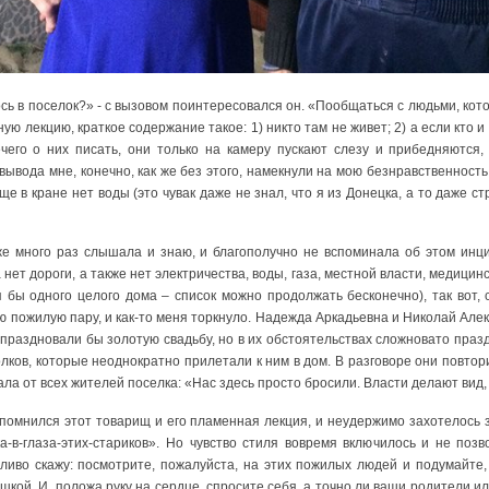
сь в поселок?» - с вызовом поинтересовался он. «Пообщаться с людьми, котор
ю лекцию, краткое содержание такое: 1) никто там не живет; 2) а если кто и ж
ечего о них писать, они только на камеру пускают слезу и прибедняются
 вывода мне, конечно, как же без этого, намекнули на мою безнравственность
ще в кране нет воды (это чувак даже не знал, что я из Донецка, а то даже 
уже много раз слышала и знаю, и благополучно не вспоминала об этом инци
 нет дороги, а также нет электричества, воды, газа, местной власти, медици
я бы одного целого дома – список можно продолжать бесконечно), так вот,
ю пожилую пару, и как-то меня торкнуло. Надежда Аркадьевна и Николай Але
тпраздновали бы золотую свадьбу, но в их обстоятельствах сложновато празд
лков, которые неоднократно прилетали к ним в дом. В разговоре они повтори
ла от всех жителей поселка: «Нас здесь просто бросили. Власти делают вид,
спомнился этот товарищ и его пламенная лекция, и неудержимо захотелось
а-в-глаза-этих-стариков». Но чувство стиля вовремя включилось и не позв
жливо скажу: посмотрите, пожалуйста, на этих пожилых людей и подумайте,
шкой. И, положа руку на сердце, спросите себя, а точно ли ваши родители и