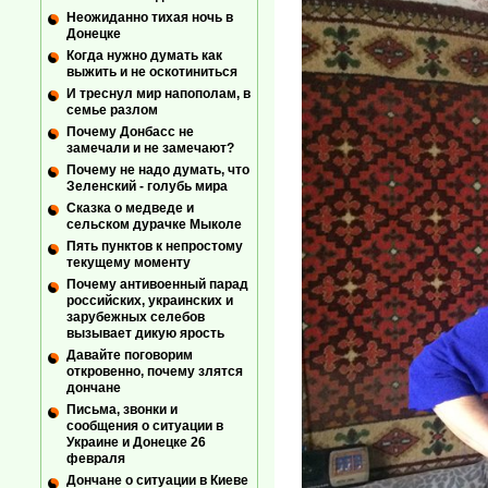
Неожиданно тихая ночь в
Донецке
Когда нужно думать как
выжить и не оскотиниться
И треснул мир напополам, в
семье разлом
Почему Донбасс не
замечали и не замечают?
Почему не надо думать, что
Зеленский - голубь мира
Сказка о медведе и
сельском дурачке Мыколе
Пять пунктов к непростому
текущему моменту
Почему антивоенный парад
российских, украинских и
зарубежных селебов
вызывает дикую ярость
Давайте поговорим
откровенно, почему злятся
дончане
Письма, звонки и
сообщения о ситуации в
Украине и Донецке 26
февраля
Дончане о ситуации в Киеве