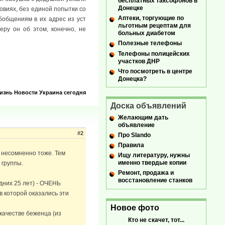
бесплатных таксофонов в
Донецке
ловиях, без единой попытки со
Аптеки, торгующие по
бобщениям в их адрес из уст
льготным рецептам для
еру он об этом, конечно, не
больных диабетом
Полезные телефоны
Телефоны полицейских
участков ДНР
Что посмотреть в центре
Донецка?
изнь
Новости
Украина сегодня
Доска объявлений
Желающим дать
объявление
#2
Про Slando
Правила
у несомненно тоже. Тем
Ищу литературу, нужны
именно твердые копии
 группы.
Ремонт, продажа и
восстановление станков
дних 25 лет) - ОЧЕНЬ
 в которой оказались эти
Новое фото
качестве беженца (из
Кто не скачет, тот...