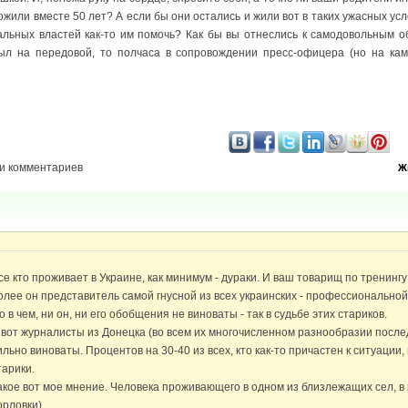
ожили вместе 50 лет? А если бы они остались и жили вот в таких ужасных ус
льных властей как-то им помочь? Как бы вы отнеслись к самодовольным о
ыл на передовой, то полчаса в сопровождении пресс-офицера (но на кам
и комментариев
Ж
се кто проживает в Украине, как минимум - дураки. И ваш товарищ по тренинг
олее он представитель самой гнусной из всех украинских - профессиональной
о в чем, ни он, ни его обобщения не виноваты - так в судьбе этих стариков.
 вот журналисты из Донецка (во всем их многочисленном разнообразии после
ильно виноваты. Процентов на 30-40 из всех, кто как-то причастен к ситуации,
тарики.
акое вот мое мнение. Человека проживающего в одном из близлежащих сел, в 
орловки).