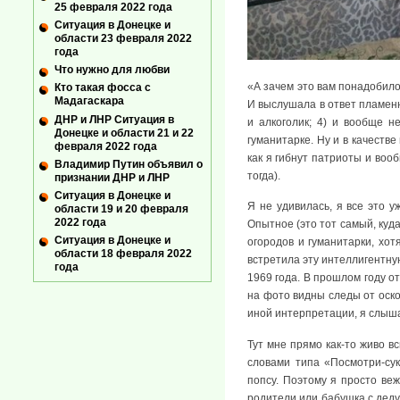
25 февраля 2022 года
Ситуация в Донецке и
области 23 февраля 2022
года
Что нужно для любви
«А зачем это вам понадобило
Кто такая фосса с
Мадагаскара
И выслушала в ответ пламенну
ДНР и ЛНР Ситуация в
и алкоголик; 4) и вообще н
Донецке и области 21 и 22
гуманитарке. Ну и в качестве
февраля 2022 года
как я гибнут патриоты и вооб
Владимир Путин объявил о
тогда).
признании ДНР и ЛНР
Ситуация в Донецке и
Я не удивилась, я все это 
области 19 и 20 февраля
2022 года
Опытное (это тот самый, куда
Ситуация в Донецке и
огородов и гуманитарки, хот
области 18 февраля 2022
встретила эту интеллигентну
года
1969 года. В прошлом году о
на фото видны следы от оско
иной интерпретации, я слыша
Тут мне прямо как-то живо в
словами типа «Посмотри-сук
попсу. Поэтому я просто ве
родители или бабушка с деду