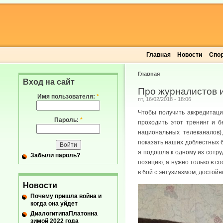
Главная
Новости
Спо
Главная
Вход на сайт
Про журналистов 
Имя пользователя:
*
пт, 16/02/2018 - 18:06
Чтобы получить аккредитаци
Пароль:
*
проходить этот тренинг и б
национальных телеканалов)
показать наших доблестных б
я подошла к одному из сотру
Забыли пароль?
позицию, а нужно только в с
в бой с энтузиазмом, достой
Новости
Почему пришла война и
когда она уйдет
ДиалогитипаПлатонна
зимой 2022 года