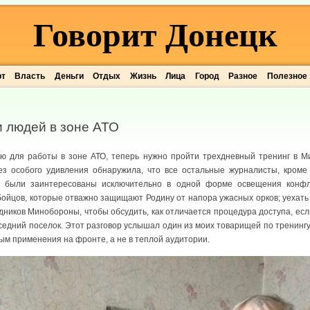
Говорит Донецк
рт
Власть
Деньги
Отдых
Жизнь
Лица
Город
Разное
Полезное
и людей в зоне АТО
ю для работы в зоне АТО, теперь нужно пройти трехдневный тренинг в М
ез особого удивления обнаружила, что все остальные журналисты, кроме
, были заинтересованы исключительно в одной форме освещения конфл
ойцов, которые отважно защищают Родину от напора ужасных орков; уехать 
дников Минобороны, чтобы обсудить, как отличается процедура доступа, есл
оседний поселок. Этот разговор услышал один из моих товарищей по тренинг
ным применения на фронте, а не в теплой аудитории.