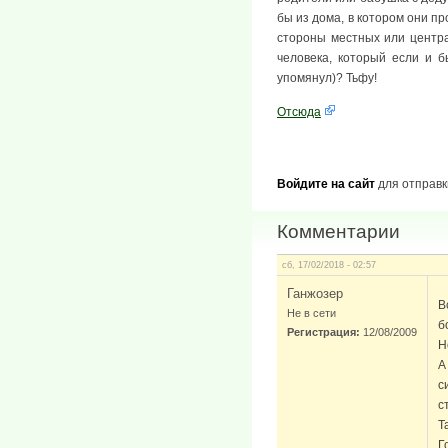
бы из дома, в котором они пр
стороны местных или центра
человека, который если и б
упомянул)? Тьфу!
Отсюда
Войдите на сайт
для отправк
Комментарии
сб, 17/02/2018 - 02:57
Ганжозер
В
Не в сети
б
Регистрация:
12/08/2009
Н
А
с
с
Т
Г