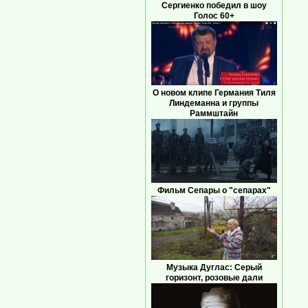
Сергиенко победил в шоу
Голос 60+
О новом клипе Германия Тиля
Линдеманна и группы
Раммштайн
Фильм Сепары о "сепарах"
Музыка Дуглас: Серый
горизонт, розовые дали