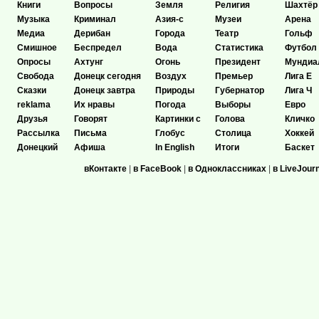
Книги
Вопросы
Земля
Религия
Шахтёр
Музыка
Криминал
Азия-с
Музеи
Арена
Медиа
Дерибан
Города
Театр
Гольф
Смишное
Беспредел
Вода
Статистика
Футбол
Опросы
Ахтунг
Огонь
Президент
Мундиа
Свобода
Донецк сегодня
Воздух
Премьер
Лига Е
Сказки
Донецк завтра
Природы
Губернатор
Лига Ч
reklama
Их нравы
Погода
Выборы
Евро
Друзья
Говорят
Картинки с
Голова
Кличко
Рассылка
Письма
Глобус
Столица
Хоккей
Донецкий
Афиша
In English
Итоги
Баскет
вКонтакте
|
в FaceBook
|
в Одноклассниках
|
в LiveJour