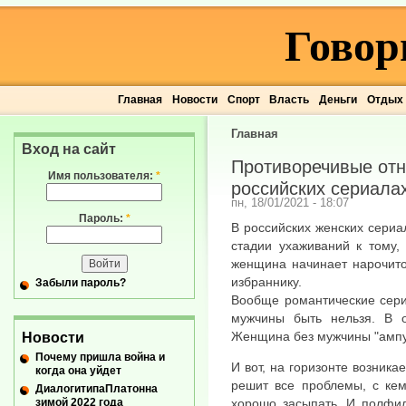
Говор
Главная
Новости
Спорт
Власть
Деньги
Отдых
Главная
Вход на сайт
Противоречивые от
Имя пользователя:
*
российских сериала
пн, 18/01/2021 - 18:07
Пароль:
*
В российских женских сериа
стадии ухаживаний к тому,
женщина начинает нарочито
избраннику.
Забыли пароль?
Вообще романтические сери
мужчины быть нельзя. В 
Женщина без мужчины "ампу
Новости
Почему пришла война и
И вот, на горизонте возника
когда она уйдет
решит все проблемы, с кем
ДиалогитипаПлатонна
зимой 2022 года
хорошо засыпать. И полфил