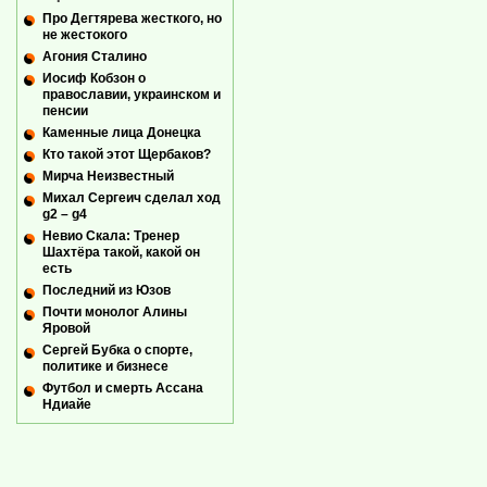
Про Дегтярева жесткого, но
не жестокого
Агония Сталино
Иосиф Кобзон о
православии, украинском и
пенсии
Каменные лица Донецка
Кто такой этот Щербаков?
Мирча Неизвестный
Михал Сергеич сделал ход
g2 – g4
Невио Скала: Тренер
Шахтёра такой, какой он
есть
Последний из Юзов
Почти монолог Алины
Яровой
Сергей Бубка о спорте,
политике и бизнесе
Футбол и смерть Ассана
Ндиайе