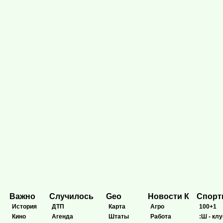
Важно
Случилось
Geo
Новости К
Спор
История
ДТП
Карта
Агро
100+1
Кино
Агенда
Штаты
Работа
:Ш - клу