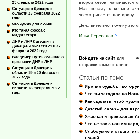
второй сезон, начинаются о
25 февраля 2022 года
Мой почему-то ко мне охл
Ситуация в Донецке и
области 23 февраля 2022
засматривается насторону...
года
Что нужно для любви
Действительно, почему это о
Кто такая фосса с
Мадагаскара
Илья Переседов
ДНР и ЛНР Ситуация в
Донецке и области 21 и 22
февраля 2022 года
Владимир Путин объявил о
Войдите на сайт
для
Ж
признании ДНР и ЛНР
отправки комментариев
Ситуация в Донецке и
области 19 и 20 февраля
Статьи по теме
2022 года
Ситуация в Донецке и
Ирония судьбы, котору
области 18 февраля 2022
года
Что ты загадала на Нов
Как сделать, чтоб мужч
Детский лагерь для вз
Ужасная и прекрасная А
Что не так с нашим нар
Слабоумие и отвага, ил
людей