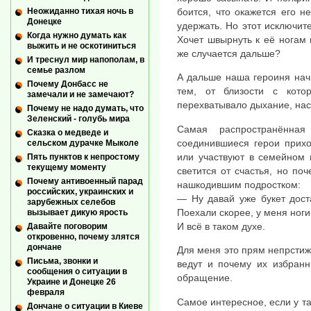
Неожиданно тихая ночь в
боится, что окажется его 
Донецке
удержать. Но этот исключит
Когда нужно думать как
Хочет швырнуть к её ногам 
выжить и не оскотиниться
же случается дальше?
И треснул мир напополам, в
семье разлом
А дальше наша героиня начи
Почему Донбасс не
тем, от близости с кот
замечали и не замечают?
перехватывало дыхание, на
Почему не надо думать, что
Зеленский - голубь мира
Самая распространённа
Сказка о медведе и
соединившиеся герои прихо
сельском дурачке Мыколе
или участвуют в семейном 
Пять пунктов к непростому
текущему моменту
светится от счастья, но поч
Почему антивоенный парад
нашкодившим подростком:
российских, украинских и
— Ну давай уже букет дост
зарубежных селебов
Поехали скорее, у меня ноги
вызывает дикую ярость
И всё в таком духе.
Давайте поговорим
откровенно, почему злятся
дончане
Для меня это прям непрстиж
Письма, звонки и
ведут и почему их избранн
сообщения о ситуации в
обращение.
Украине и Донецке 26
февраля
Самое интересное, если у т
Дончане о ситуации в Киеве