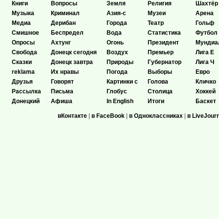
Книги
Вопросы
Земля
Религия
Шахтёр
Музыка
Криминал
Азия-с
Музеи
Арена
Медиа
Дерибан
Города
Театр
Гольф
Смишное
Беспредел
Вода
Статистика
Футбол
Опросы
Ахтунг
Огонь
Президент
Мундиа
Свобода
Донецк сегодня
Воздух
Премьер
Лига Е
Сказки
Донецк завтра
Природы
Губернатор
Лига Ч
reklama
Их нравы
Погода
Выборы
Евро
Друзья
Говорят
Картинки с
Голова
Кличко
Рассылка
Письма
Глобус
Столица
Хоккей
Донецкий
Афиша
In English
Итоги
Баскет
вКонтакте
|
в FaceBook
|
в Одноклассниках
|
в LiveJour