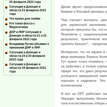
25 февраля 2022 года
Далее звучит предположени
Ситуация в Донецке и
области 23 февраля 2022
Киевом и Москвой виновны у
года
Что нужно для любви
"Как считают эксперты, ув
Кто такая фосса с
для украинской экономики
Мадагаскара
которым пришлось бы, что н
ДНР и ЛНР Ситуация в
Януковича с национальным
Донецке и области 21 и 22
результате, практически в
февраля 2022 года
проекты буксуют", - продолж
Владимир Путин объявил о
признании ДНР и ЛНР
Интересно, что на экране в
Ситуация в Донецке и
области 19 и 20 февраля
вице-премьера Бориса Коле
2022 года
Тут нужно точно понимать, 
Ситуация в Донецке и
не работают, а только хорош
области 18 февраля 2022
сфере тех, кто дают результ
года
успешного завершения камп
хороших и надежных. Это 
исключением.
И вот на ОРТ работают как
Нередки выпускники билоги
толк в естественном отборе 