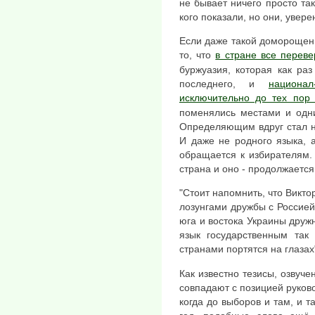
не бывает ничего просто та
кого показали, но они, увере
Если даже такой доморощенн
то, что
в стране все переве
буржуазия, которая как раз
последнего, и
национа
исключительно до тех пор 
поменялись местами и одни 
Определяющим вдруг стал не
И даже не родного языка, а
обращается к избирателям.
страна и оно - продолжается
"Стоит напомнить, что Викто
лозунгами дружбы с Россией
юга и востока Украины дружн
язык государственным так
странами портятся на глазах
Как известно тезисы, озвуче
совпадают с позицией руков
когда до выборов и там, и т