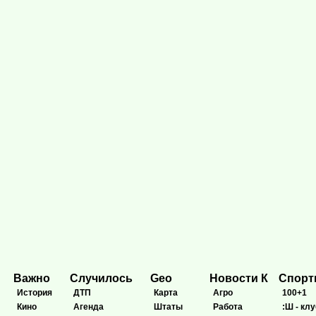
Важно
Случилось
Geo
Новости К
Спор
История
ДТП
Карта
Агро
100+1
Кино
Агенда
Штаты
Работа
:Ш - клу