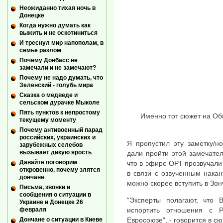
Неожиданно тихая ночь в
Донецке
Когда нужно думать как
выжить и не оскотиниться
И треснул мир напополам, в
семье разлом
Почему Донбасс не
замечали и не замечают?
Почему не надо думать, что
Зеленский - голубь мира
Сказка о медведе и
сельском дурачке Мыколе
Пять пунктов к непростому
Именно тот сюжет на О
текущему моменту
Почему антивоенный парад
российских, украинских и
Я пропустил эту заметку/н
зарубежных селебов
вызывает дикую ярость
дали пройти этой замечател
Давайте поговорим
что в эфире ОРТ прозвучали
откровенно, почему злятся
в связи с озвученным нака
дончане
можно скорее вступить в Зон
Письма, звонки и
сообщения о ситуации в
"Эксперты полагают, что 
Украине и Донецке 26
испортить отношения с 
февраля
Евросоюзе", - говорится в сю
Дончане о ситуации в Киеве