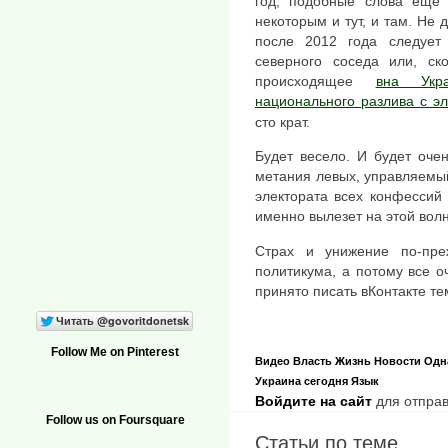
год, подобные слова ещё н
некоторым и тут, и там. Не 
после 2012 года следует
северного соседа или, ск
происходящее
вна Укр
национального разлива с э
сто крат.
Будет весело. И будет оче
метания левых, управляемый
электората всех конфессий и
именно вылезет на этой волн
Страх и унижение по-пре
политикума, а потому все оч
принято писать вКонтакте те
Follow Me on Pinterest
Видео
Власть
Жизнь
Новости
Одн
Украина сегодня
Язык
Войдите на сайт
для отправ
Follow us on Foursquare
Статьи по теме