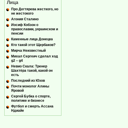
Лица
Про Дегтярева жесткого, но
не жестокого
Агония Сталино
Иосиф Кобзон о
православии, украинском и
пенсии
Каменные лица Донецка
Кто такой этот Щербаков?
Мирча Неизвестный
Михал Сергеич сделал ход
g2 – g4
Невио Скала: Тренер
Шахтёра такой, какой он
есть
Последний из Юзов
Почти монолог Алины
Яровой
Сергей Бубка о спорте,
политике и бизнесе
Футбол и смерть Ассана
Ндиайе