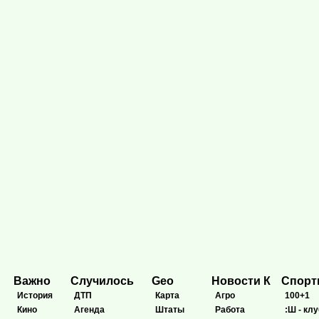
Важно
Случилось
Geo
Новости К
Спор
История
ДТП
Карта
Агро
100+1
Кино
Агенда
Штаты
Работа
:Ш - клу