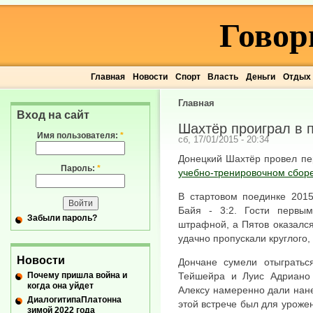
Говор
Главная
Новости
Спорт
Власть
Деньги
Отдых
Главная
Вход на сайт
Шахтёр проиграл в 
Имя пользователя:
*
сб, 17/01/2015 - 20:34
Донецкий Шахтёр провел п
Пароль:
*
учебно-тренировочном сборе
В стартовом поединке 2015
Байя - 3:2. Гости первым
Забыли пароль?
штрафной, а Пятов оказалс
удачно пропускали круглого, 
Новости
Дончане сумели отыгратьс
Почему пришла война и
Тейшейра и Луис Адриано 
когда она уйдет
Алексу намеренно дали нане
ДиалогитипаПлатонна
этой встрече был для урожен
зимой 2022 года