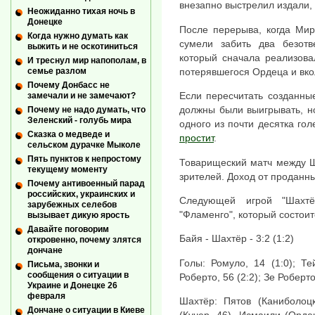
внезапно выстрелил издали, 
Неожиданно тихая ночь в
Донецке
После перерыва, когда Мир
Когда нужно думать как
сумели забить два безотв
выжить и не оскотиниться
который сначала реализова
И треснул мир напополам, в
потерявшегося Ордеца и вко
семье разлом
Почему Донбасс не
Если пересчитать созданны
замечали и не замечают?
должны были выигрывать, но
Почему не надо думать, что
Зеленский - голубь мира
одного из почти десятка го
Сказка о медведе и
простит
.
сельском дурачке Мыколе
Пять пунктов к непростому
Товарищеский матч между Ш
текущему моменту
зрителей. Доход от проданн
Почему антивоенный парад
российских, украинских и
Следующей игрой "Шахтё
зарубежных селебов
"Фламенго", который состоит
вызывает дикую ярость
Давайте поговорим
Байя - Шахтёр - 3:2 (1:2)
откровенно, почему злятся
дончане
Голы: Ромуло, 14 (1:0); Те
Письма, звонки и
сообщения о ситуации в
Роберто, 56 (2:2); Зе Роберто
Украине и Донецке 26
февраля
Шахтёр: Пятов (Каниболоцк
Дончане о ситуации в Киеве