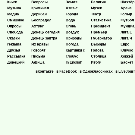
Книги
Вопросы
Земля
Религия
Шахтёр
Музыка
Криминал
Азия-с
Музеи
Арена
Медиа
Дерибан
Города
Театр
Гольф
Смишное
Беспредел
Вода
Статистика
Футбол
Опросы
Ахтунг
Огонь
Президент
Мундиа
Свобода
Донецк сегодня
Воздух
Премьер
Лига Е
Сказки
Донецк завтра
Природы
Губернатор
Лига Ч
reklama
Их нравы
Погода
Выборы
Евро
Друзья
Говорят
Картинки с
Голова
Кличко
Рассылка
Письма
Глобус
Столица
Хоккей
Донецкий
Афиша
In English
Итоги
Баскет
вКонтакте
|
в FaceBook
|
в Одноклассниках
|
в LiveJour