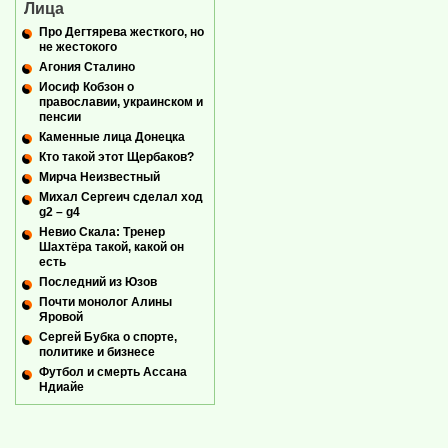
Лица
Про Дегтярева жесткого, но
не жестокого
Агония Сталино
Иосиф Кобзон о
православии, украинском и
пенсии
Каменные лица Донецка
Кто такой этот Щербаков?
Мирча Неизвестный
Михал Сергеич сделал ход
g2 – g4
Невио Скала: Тренер
Шахтёра такой, какой он
есть
Последний из Юзов
Почти монолог Алины
Яровой
Сергей Бубка о спорте,
политике и бизнесе
Футбол и смерть Ассана
Ндиайе