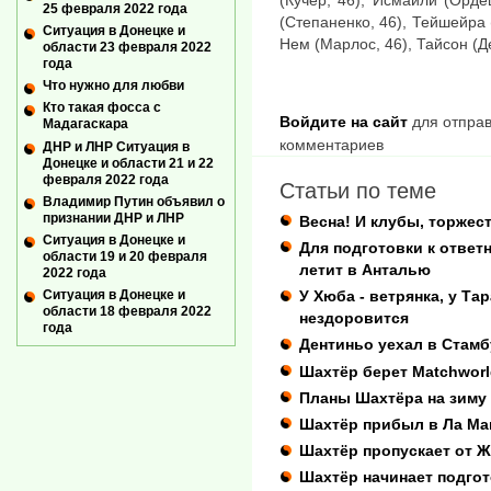
(Кучер, 46), Исмаили (Орде
25 февраля 2022 года
(Степаненко, 46), Тейшейра 
Ситуация в Донецке и
Нем (Марлос, 46), Тайсон (Де
области 23 февраля 2022
года
Что нужно для любви
Кто такая фосса с
Войдите на сайт
для отправ
Мадагаскара
комментариев
ДНР и ЛНР Ситуация в
Донецке и области 21 и 22
февраля 2022 года
Статьи по теме
Владимир Путин объявил о
признании ДНР и ЛНР
Весна! И клубы, торжест
Ситуация в Донецке и
Для подготовки к ответ
области 19 и 20 февраля
летит в Анталью
2022 года
Ситуация в Донецке и
У Хюба - ветрянка, у Та
области 18 февраля 2022
нездоровится
года
Дентиньо уехал в Стамб
Шахтёр берет Matchworl
Планы Шахтёра на зиму
Шахтёр прибыл в Ла Ман
Шахтёр пропускает от 
Шахтёр начинает подгот