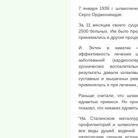
7 января 1936 г. шлаколеч
Серго Орджоникидзе.
За 11 месяцев своего суще
2500 больных. Им было пре
принимались и другие проце
И. Энтин в заметке «
эффективность лечения 
заболеваний (кардиоскл
хронических воспалител
результаты давали шлаков
суставных и мышечных рев
применялась и при лечении 
Раньше считали, что шлак
ядовитые примеси. Но пр
показал, что никаких ядовит
"На Сталинском металлу
профилакторий и шлаколеч
все виды душей, водяной 
пятигорским серным источ