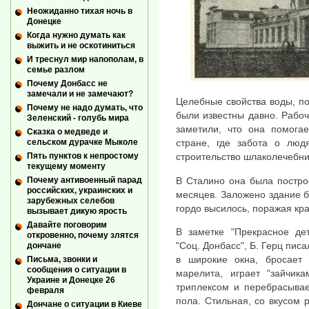
Неожиданно тихая ночь в
Донецке
Когда нужно думать как
выжить и не оскотиниться
И треснул мир напополам, в
семье разлом
Почему Донбасс не
замечали и не замечают?
Целебные свойства воды, п
Почему не надо думать, что
были известны давно. Рабочи
Зеленский - голубь мира
заметили, что она помога
Сказка о медведе и
сельском дурачке Мыколе
стране, где забота о люд
Пять пунктов к непростому
строительство шлаколечебни
текущему моменту
В Сталино она была построе
Почему антивоенный парад
российских, украинских и
месяцев. Заложено здание бы
зарубежных селебов
гордо высилось, поражая кра
вызывает дикую ярость
Давайте поговорим
В заметке "Прекрасное дет
откровенно, почему злятся
"Соц. Донбасс", Б. Герц пис
дончане
в широкие окна, бросает 
Письма, звонки и
сообщения о ситуации в
марелита, играет "зайчик
Украине и Донецке 26
триплексом и перебрасывае
февраля
пола. Стильная, со вкусом 
Дончане о ситуации в Киеве