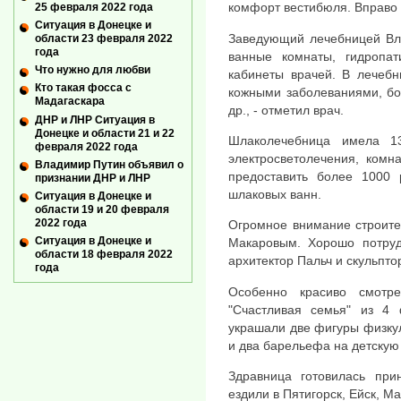
комфорт вестибюля. Вправо 
25 февраля 2022 года
Ситуация в Донецке и
Заведующий лечебницей Вл
области 23 февраля 2022
года
ванные комнаты, гидропати
Что нужно для любви
кабинеты врачей. В лечебн
Кто такая фосса с
кожными заболеваниями, бо
Мадагаскара
др., - отметил врач.
ДНР и ЛНР Ситуация в
Донецке и области 21 и 22
Шлаколечебница имела 13
февраля 2022 года
электросветолечения, комн
Владимир Путин объявил о
предоставить более 1000 
признании ДНР и ЛНР
шлаковых ванн.
Ситуация в Донецке и
области 19 и 20 февраля
2022 года
Огромное внимание строите
Ситуация в Донецке и
Макаровым. Хорошо потруди
области 18 февраля 2022
архитектор Пальч и скульпто
года
Особенно красиво смотр
"Счастливая семья" из 4
украшали две фигуры физкул
и два барельефа на детскую
Здравница готовилась при
ездили в Пятигорск, Ейск, Ма