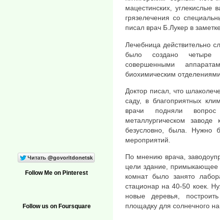
мацестинских, углекислые 
грязелечения со специальн
писал врач Б.Лукер в заметк
Лечебница действительно сла
было создано четыре п
совершенными аппарат
биохимическим отделениями
Доктор писал, что шлаколеч
саду, в благоприятных кли
врачи подняли вопрос
металлургическом заводе 
безусловно, была. Нужно 
мероприятий.
По мнению врача, заводоуп
цели здание, примыкающее 
Follow Me on Pinterest
комнат было занято лабор
стационар на 40-50 коек. Н
новые деревья, построи
площадку для солнечного наг
Follow us on Foursquare