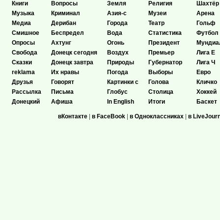
Книги
Вопросы
Земля
Религия
Шахтёр
Музыка
Криминал
Азия-с
Музеи
Арена
Медиа
Дерибан
Города
Театр
Гольф
Смишное
Беспредел
Вода
Статистика
Футбол
Опросы
Ахтунг
Огонь
Президент
Мундиа
Свобода
Донецк сегодня
Воздух
Премьер
Лига Е
Сказки
Донецк завтра
Природы
Губернатор
Лига Ч
reklama
Их нравы
Погода
Выборы
Евро
Друзья
Говорят
Картинки с
Голова
Кличко
Рассылка
Письма
Глобус
Столица
Хоккей
Донецкий
Афиша
In English
Итоги
Баскет
вКонтакте
|
в FaceBook
|
в Одноклассниках
|
в LiveJour