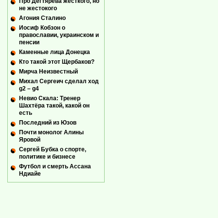
Про Дегтярева жесткого, но
не жестокого
Агония Сталино
Иосиф Кобзон о
православии, украинском и
пенсии
Каменные лица Донецка
Кто такой этот Щербаков?
Мирча Неизвестный
Михал Сергеич сделал ход
g2 – g4
Невио Скала: Тренер
Шахтёра такой, какой он
есть
Последний из Юзов
Почти монолог Алины
Яровой
Сергей Бубка о спорте,
политике и бизнесе
Футбол и смерть Ассана
Ндиайе