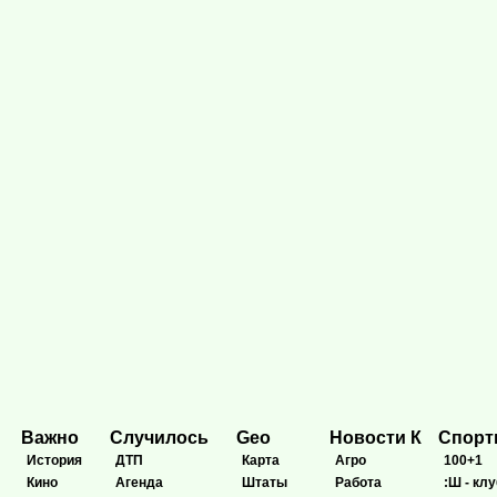
Важно
Случилось
Geo
Новости К
Спор
История
ДТП
Карта
Агро
100+1
Кино
Агенда
Штаты
Работа
:Ш - клу