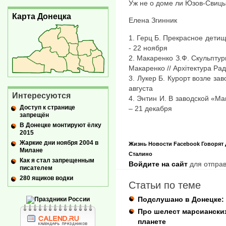
Уж не о доме ли Юзов-Свицы
Карта Донецка
Елена Згинник
1. Герц Б. Прекрасное детище
- 22 ноября
2. Макаренко З.Ф. Скульпту
Макаренко // Архітектура Рад
3. Лукер Б. Курорт возле заво
августа
Интересуются
4. Энтин И. В заводской «Мац
Доступ к странице
– 21 декабря
запрещён
В Донецке монтируют ёлку
2015
Жаркие дни ноября 2004 в
Жизнь
Новости
Facebook
Говорят
Милане
Сталино
Как я стал запрещенным
Войдите на сайт
для отправ
писателем
280 ящиков водки
Статьи по теме
Подслушано в Донецке: 
Про шелест марсианских
планете