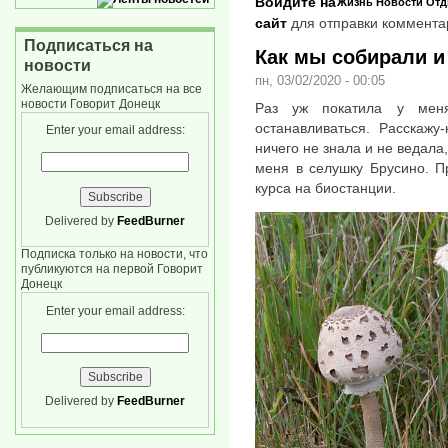
Войдите на
Жизнь
Новости
Отд
сайт
для отправки коммента
Подписаться на
Как мы собирали и
новости
пн, 03/02/2020 - 00:05
Желающим подписаться на все
новости Говорит Донецк
Раз уж покатила у меня
останавливаться. Расскажу
Enter your email address:
ничего не знала и не ведала
меня в селушку Брусино. П
курса на биостанции.
Delivered by
FeedBurner
Подписка только на новости, что
публикуются на первой Говорит
Донецк
Enter your email address:
Delivered by
FeedBurner