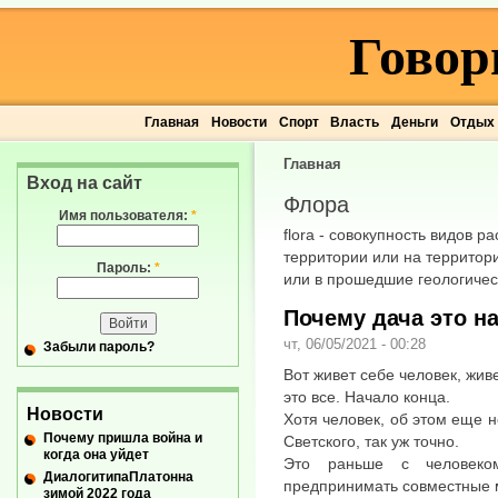
Говор
Главная
Новости
Спорт
Власть
Деньги
Отдых
Главная
Вход на сайт
Флора
Имя пользователя:
*
flora - совокупность видов 
территории или на территор
Пароль:
*
или в прошедшие геологичес
Почему дача это н
чт, 06/05/2021 - 00:28
Забыли пароль?
Вот живет себе человек, живе
это все. Начало конца.
Новости
Хотя человек, об этом еще н
Почему пришла война и
Светского, так уж точно.
когда она уйдет
Это раньше с человек
ДиалогитипаПлатонна
предпринимать совместные м
зимой 2022 года