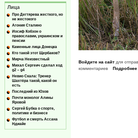
Лица
Про Дегтярева жесткого, но
не жестокого
Агония Сталино
Иосиф Кобзон о
православии, украинском и
пенсии
Каменные лица Донецка
Кто такой этот Щербаков?
Мирча Неизвестный
Войдите на сайт
для отправ
Михал Сергеич сделал ход
комментариев
Подробнее
g2 – g4
Невио Скала: Тренер
Шахтёра такой, какой он
есть
Последний из Юзов
Почти монолог Алины
Яровой
Сергей Бубка о спорте,
политике и бизнесе
Футбол и смерть Ассана
Ндиайе