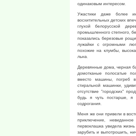
одинаковым интересом.
Ужастики даже более ин
восхитительных детских впеч
глухой белорусской дере
промышленного степного, бе
показались березовые рощи
лужайки с огромными люп
похожие на клумбы, высока
льна.
Деревянные дома, черная ба
домотканые полосатые по
вместо машины, погреб в
стиральной машинки, удиви
отсутствие "городских" про
будь я чуть постарше, я
содрогания.
Меня же они привели в вост
приключение, невиданное
первоклашка увидела жизнь 
зарубить и выпотрошить, ни