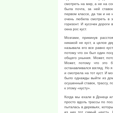
смотреть на мир, а не на с
была почта, за ней ставок
первом классе, да так и не 
очень любила смотреть в э
горизонт. И кусочек дороги 
окна рос куст.
Мозгами, прикинув рассто
никакой не куст, а целое де
называла его все равно куст
потому что он был один по
общего уныния. Может, пот
Может, потому что это б
останавливался взгляд. Но я
и смотрела на тот куст. И 
было однажды выйти из дом
осушенный ставок, трассу, п
к этому «кусту».
Когда мы ехали в Донецк и
просто вдоль трассы по пос
пыталась в деревьях, котор
из них тот самый «куст».