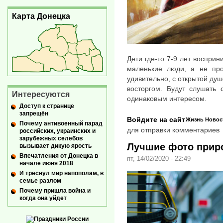
Карта Донецка
Дети где-то 7-9 лет воспри
маленькие люди, а не про
удивительно, с открытой ду
восторгом. Будут слушать
Интересуются
одинаковым интересом.
Доступ к странице
запрещён
Войдите на сайт
Жизнь
Новос
Почему антивоенный парад
для отправки комментариев
российских, украинских и
зарубежных селебов
Лучшие фото приро
вызывает дикую ярость
Впечатления от Донецка в
пт, 14/02/2020 - 22:49
начале июня 2018
И треснул мир напополам, в
семье разлом
Почему пришла война и
когда она уйдет