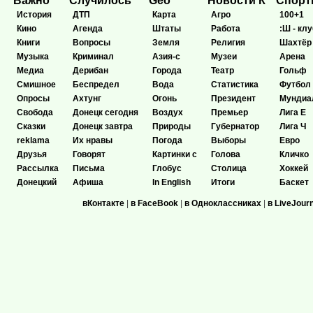
Важно
Случилось
Geo
Новости К
Спор
История
ДТП
Карта
Агро
100+1
Кино
Агенда
Штаты
Работа
:Ш - клу
Книги
Вопросы
Земля
Религия
Шахтёр
Музыка
Криминал
Азия-с
Музеи
Арена
Медиа
Дерибан
Города
Театр
Гольф
Смишное
Беспредел
Вода
Статистика
Футбол
Опросы
Ахтунг
Огонь
Президент
Мундиа
Свобода
Донецк сегодня
Воздух
Премьер
Лига Е
Сказки
Донецк завтра
Природы
Губернатор
Лига Ч
reklama
Их нравы
Погода
Выборы
Евро
Друзья
Говорят
Картинки с
Голова
Кличко
Рассылка
Письма
Глобус
Столица
Хоккей
Донецкий
Афиша
In English
Итоги
Баскет
вКонтакте
|
в FaceBook
|
в Одноклассниках
|
в LiveJour