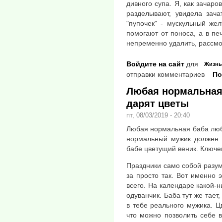
дивного супа. Я, как зачаро
разделывают, увидела зача
"пупочек" - мускульный же
помогают от поноса, а в пе
непременно удалить, рассмо
Войдите на сайт
для
Жизнь
отправки комментариев
По
Любая нормальная 
дарят цветы
пт, 08/03/2019 - 20:40
Любая нормальная баба люби
нормальный мужик должен 
бабе цветущий веник. Ключев
Праздники само собой разуме
за просто так. Вот именно 
всего. На календаре какой-н
одуванчик. Баба тут же тает
в тебе реального мужика. Цв
что можно позволить себе 