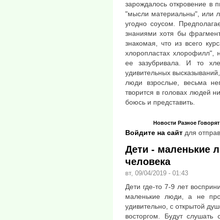
зарождалось откровение в п
"мысли материальны", или 
угодно соусом. Предполага
знаниями хотя бы фрагмент
знакомая, что из всего кур
хлоропластах хлорофилл", 
ее зазубривала. И то хл
удивительных высказываний,
люди взрослые, весьма не
творится в головах людей н
боюсь и представить.
Новости
Разное
Говорят
Войдите на сайт
для отправ
Дети - маленькие л
человека
вт, 09/04/2019 - 01:43
Дети где-то 7-9 лет воспри
маленькие люди, а не про
удивительно, с открытой ду
восторгом. Будут слушать