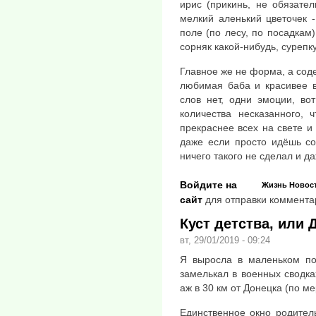
ирис (прикинь, не обязате
мелкий аленький цветочек -
поле (по лесу, по посадкам)
сорняк какой-нибудь, сурепк
Главное же не форма, а соде
любимая баба и красивее в
слов нет, одни эмоции, во
количества несказанного, 
прекраснее всех на свете и 
даже если просто идёшь со
ничего такого не сделал и да
Войдите на
Жизнь
Новос
сайт
для отправки коммента
Куст детства, или 
вт, 29/01/2019 - 09:24
Я выросла в маленьком по
замелькал в военных сводка
аж в 30 км от Донецка (по ме
Единственное окно родител