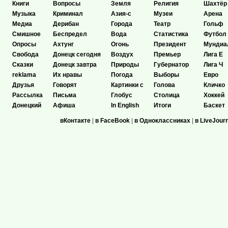
Книги
Вопросы
Земля
Религия
Шахтёр
Музыка
Криминал
Азия-с
Музеи
Арена
Медиа
Дерибан
Города
Театр
Гольф
Смишное
Беспредел
Вода
Статистика
Футбол
Опросы
Ахтунг
Огонь
Президент
Мундиа
Свобода
Донецк сегодня
Воздух
Премьер
Лига Е
Сказки
Донецк завтра
Природы
Губернатор
Лига Ч
reklama
Их нравы
Погода
Выборы
Евро
Друзья
Говорят
Картинки с
Голова
Кличко
Рассылка
Письма
Глобус
Столица
Хоккей
Донецкий
Афиша
In English
Итоги
Баскет
вКонтакте
|
в FaceBook
|
в Одноклассниках
|
в LiveJour