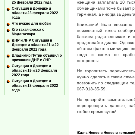
женщина заплатила 10 тыся
25 февраля 2022 года
обманщиками тоже бывает ра
Ситуация в Донецке и
области 23 февраля 2022
терминал, а иногда за деньг
года
Что нужно для любви
Внимание! Если внезапно 
Кто такая фосса с
неизвестный голос сообщи
Мадагаскара
близким родственником и п
ДНР и ЛНР Ситуация в
продолжайте диалог. Однако
Донецке и области 21 и 22
об этом факте в милицию, ве
февраля 2022 года
тогда и схема не сработ
Владимир Путин объявил о
признании ДНР и ЛНР
осторожны.
Ситуация в Донецке и
области 19 и 20 февраля
Не торопитесь перечислять
2022 года
нужно сделать в таком случ
Ситуация в Донецке и
позвонить по следующим тел
области 18 февраля 2022
067-918-35-59.
года
Не доверяйте сомнительной
перепроверить данные, на
любое время суток!
Жизнь
Новости
Новости компани