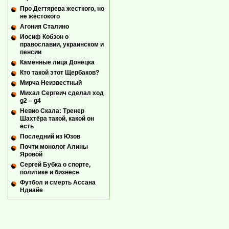
Про Дегтярева жесткого, но
не жестокого
Агония Сталино
Иосиф Кобзон о
православии, украинском и
пенсии
Каменные лица Донецка
Кто такой этот Щербаков?
Мирча Неизвестный
Михал Сергеич сделал ход
g2 – g4
Невио Скала: Тренер
Шахтёра такой, какой он
есть
Последний из Юзов
Почти монолог Алины
Яровой
Сергей Бубка о спорте,
политике и бизнесе
Футбол и смерть Ассана
Ндиайе