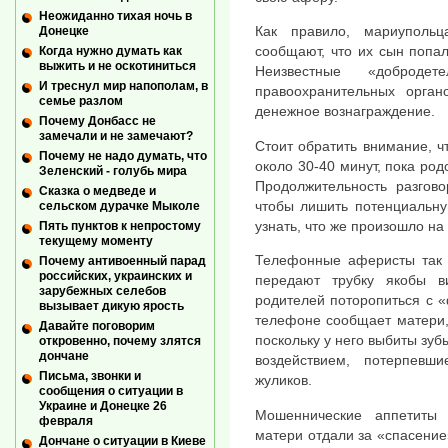
Неожиданно тихая ночь в
Как правило, мариуполь
Донецке
сообщают, что их сын попа
Когда нужно думать как
выжить и не оскотиниться
Неизвестные «добродет
И треснул мир напополам, в
правоохранительных орга
семье разлом
денежное вознаграждение.
Почему Донбасс не
замечали и не замечают?
Стоит обратить внимание, 
Почему не надо думать, что
около 30-40 минут, пока ро
Зеленский - голубь мира
Продолжительность разгово
Сказка о медведе и
чтобы лишить потенциальну
сельском дурачке Мыколе
узнать, что же произошло на
Пять пунктов к непростому
текущему моменту
Телефонные аферисты так в
Почему антивоенный парад
российских, украинских и
передают трубку якобы в
зарубежных селебов
родителей поторопиться с 
вызывает дикую ярость
телефоне сообщает матери,
Давайте поговорим
поскольку у него выбиты зу
откровенно, почему злятся
дончане
воздействием, потерпевш
Письма, звонки и
жуликов.
сообщения о ситуации в
Украине и Донецке 26
Мошеннические аппетиты 
февраля
матери отдали за «спасение»
Дончане о ситуации в Киеве