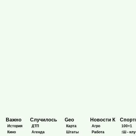
Важно
Случилось
Geo
Новости К
Спор
История
ДТП
Карта
Агро
100+1
Кино
Агенда
Штаты
Работа
:Ш - клу