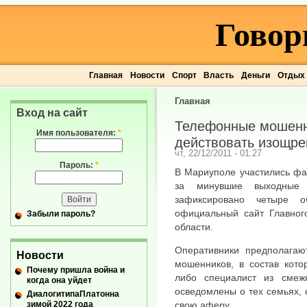
Говор
Главная
Новости
Спорт
Власть
Деньги
Отдых
Главная
Вход на сайт
Телефонные мошенн
Имя пользователя:
*
действовать изощре
чт, 22/12/2011 - 01:27
Пароль:
*
В Мариуполе участились фа
за минувшие выходные 
зафиксировано четыре о
официальный сайт Главног
Забыли пароль?
области.
Оперативники предполагают
Новости
мошенников, в состав кото
Почему пришла война и
либо специалист из смеж
когда она уйдет
осведомлены о тех семьях,
ДиалогитипаПлатонна
зимой 2022 года
свою аферу.