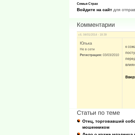
Семья
Страх
Войдите на сайт
для отправ
Комментарии
сб, 04/01/2014 - 18:39
Юлька
к сож
Не в сети
пост
Регистрация:
03/03/2010
перед
влия
Ввер
Статьи по теме
Отец, торговавший собс
мошенником
Дело о краже младенца 