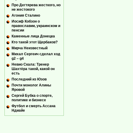
Про Дегтярева жесткого, но
не жестокого
Агония Сталино
Иосиф Кобзон о
православии, украинском и
пенсии
Каменные лица Донецка
Кто такой этот Щербаков?
Мирча Неизвестный
Михал Сергеич сделал ход
g2 – g4
Невио Скала: Тренер
Шахтёра такой, какой он
есть
Последний из Юзов
Почти монолог Алины
Яровой
Сергей Бубка о спорте,
политике и бизнесе
Футбол и смерть Ассана
Ндиайе