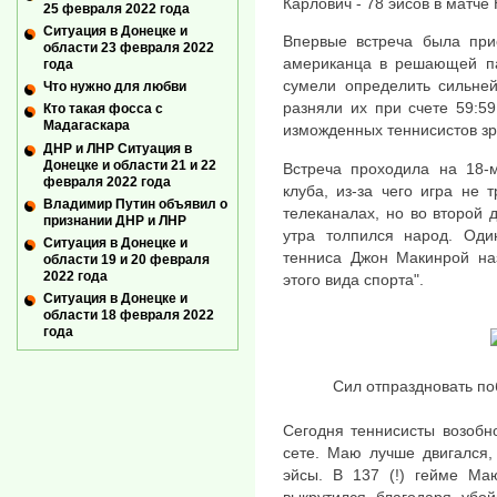
Карлович - 78 эйсов в матче
25 февраля 2022 года
Ситуация в Донецке и
Впервые встреча была при
области 23 февраля 2022
американца в решающей па
года
сумели определить сильней
Что нужно для любви
разняли их при счете 59:5
Кто такая фосса с
Мадагаскара
изможденных теннисистов зр
ДНР и ЛНР Ситуация в
Донецке и области 21 и 22
Встреча проходила на 18-м
февраля 2022 года
клуба, из-за чего игра не
Владимир Путин объявил о
телеканалах, но во второй д
признании ДНР и ЛНР
утра толпился народ. Оди
Ситуация в Донецке и
тенниса Джон Макинрой на
области 19 и 20 февраля
2022 года
этого вида спорта".
Ситуация в Донецке и
области 18 февраля 2022
года
Сил отпраздновать по
Сегодня теннисисты возобн
сете. Маю лучше двигался,
эйсы. В 137 (!) гейме Ма