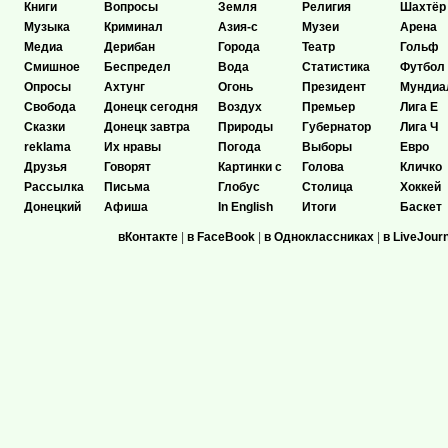
Книги
Вопросы
Земля
Религия
Шахтёр
Музыка
Криминал
Азия-с
Музеи
Арена
Медиа
Дерибан
Города
Театр
Гольф
Смишное
Беспредел
Вода
Статистика
Футбол
Опросы
Ахтунг
Огонь
Президент
Мундиа
Свобода
Донецк сегодня
Воздух
Премьер
Лига Е
Сказки
Донецк завтра
Природы
Губернатор
Лига Ч
reklama
Их нравы
Погода
Выборы
Евро
Друзья
Говорят
Картинки с
Голова
Кличко
Рассылка
Письма
Глобус
Столица
Хоккей
Донецкий
Афиша
In English
Итоги
Баскет
вКонтакте
|
в FaceBook
|
в Одноклассниках
|
в LiveJour