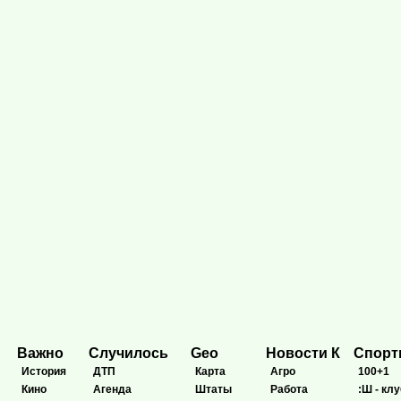
Важно
Случилось
Geo
Новости К
Спор
История
ДТП
Карта
Агро
100+1
Кино
Агенда
Штаты
Работа
:Ш - клу