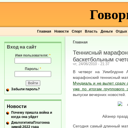
Говор
Главная
Новости
Спорт
Власть
Деньги
Отдых
Главная
Вход на сайт
Теннисный марафон
Имя пользователя:
*
баскетбольным счет
чт, 24/06/2010 - 21:37
Пароль:
*
В четверг на Уимблдоне 
марафонский теннисный матч
Мундиаль и не вылет сразу
уже по итогам группового 
Забыли пароль?
выпуски вечерних новостей.
Новости
Почему пришла война и
Айзнер празд
когда она уйдет
ДиалогитипаПлатонна
Сегодня самый длинный матч
зимой 2022 года