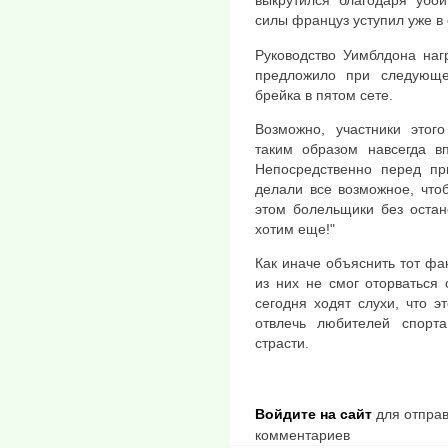
выкрутился благодаря убо
силы француз уступил уже в
Руководство Уимблдона наг
предложило при следующе
брейка в пятом сете.
Возможно, участники этог
таким образом навсегда в
Непосредственно перед пр
делали все возможное, что
этом болельщики без остан
хотим еще!"
Как иначе объяснить тот фак
из них не смог оторваться
сегодня ходят слухи, что 
отвлечь любителей спорт
страсти.
Войдите на сайт
для отправ
комментариев