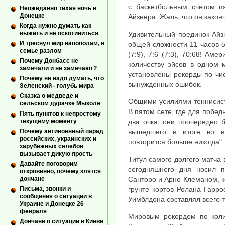
с баскетбольным счетом п
Неожиданно тихая ночь в
Донецке
Айзнера. Жаль, что он закон
Когда нужно думать как
выжить и не оскотиниться
Удивительный поединок Айз
И треснул мир напополам, в
общей сложности 11 часов 5 
семье разлом
(7:9), 7:6 (7:3), 70:68! Ам
Почему Донбасс не
количеству эйсов в одном 
замечали и не замечают?
установлены рекорды по чи
Почему не надо думать, что
вынужденных ошибок.
Зеленский - голубь мира
Сказка о медведе и
Общими усилиями теннисист
сельском дурачке Мыколе
В пятом сете, где для побед
Пять пунктов к непростому
текущему моменту
два очка, они поочередно 
Почему антивоенный парад
вышедшего в итоге во в
российских, украинских и
повторится больше никогда".
зарубежных селебов
вызывает дикую ярость
Титул самого долгого матча
Давайте поговорим
сегодняшнего дня носил 
откровенно, почему злятся
Санторо и Арно Клеманом, к
дончане
грунте кортов Ролана Гарро
Письма, звонки и
сообщения о ситуации в
Уимблдона составлял всего-т
Украине и Донецке 26
февраля
Мировым рекордом по коли
Дончане о ситуации в Киеве