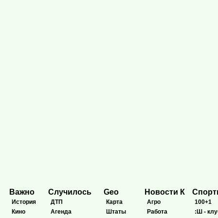
Важно
Случилось
Geo
Новости К
Спор
История
ДТП
Карта
Агро
100+1
Кино
Агенда
Штаты
Работа
:Ш - клу