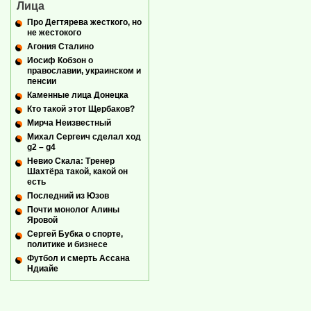
Лица
Про Дегтярева жесткого, но
не жестокого
Агония Сталино
Иосиф Кобзон о
православии, украинском и
пенсии
Каменные лица Донецка
Кто такой этот Щербаков?
Мирча Неизвестный
Михал Сергеич сделал ход
g2 – g4
Невио Скала: Тренер
Шахтёра такой, какой он
есть
Последний из Юзов
Почти монолог Алины
Яровой
Сергей Бубка о спорте,
политике и бизнесе
Футбол и смерть Ассана
Ндиайе