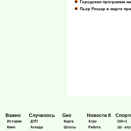
Городская программа на
Пьер Ришар в марте при
Важно
Случилось
Geo
Новости К
Спор
История
ДТП
Карта
Агро
100+1
Кино
Агенда
Штаты
Работа
:Ш - клу