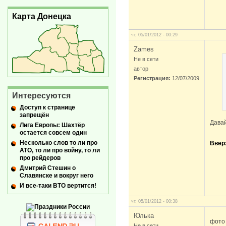
Карта Донецка
чт, 05/01/2012 - 00:29
Zames
Не в сети
автор
Регистрация:
12/07/2009
Интересуются
Доступ к странице
запрещён
Давай
Лига Европы: Шахтёр
остается совсем один
Несколько слов то ли про
Ввер
АТО, то ли про войну, то ли
про рейдеров
Дмитрий Стешин о
Славянске и вокруг него
И все-таки ВТО вертится!
чт, 05/01/2012 - 00:38
Юлька
фото
Не в сети