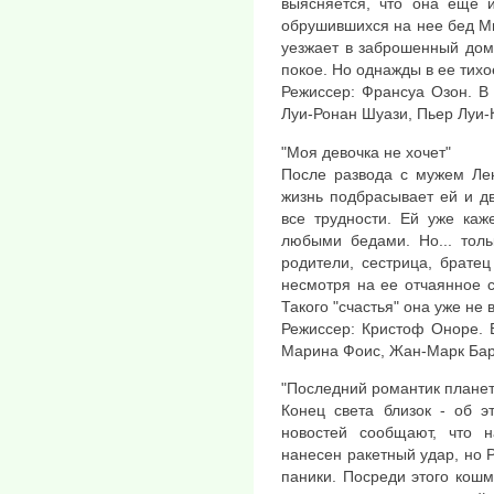
выясняется, что она еще 
обрушившихся на нее бед М
уезжает в заброшенный дом, 
покое. Но однажды в ее тихо
Режиссер: Франсуа Озон. В
Луи-Ронан Шуази, Пьер Луи-К
"Моя девочка не хочет"
После развода с мужем Ле
жизнь подбрасывает ей и д
все трудности. Ей уже каж
любыми бедами. Но... тол
родители, сестрица, брате
несмотря на ее отчаянное с
Такого "счастья" она уже не в
Режиссер: Кристоф Оноре. 
Марина Фоис, Жан-Марк Бар
"Последний романтик плане
Конец света близок - об э
новостей сообщают, что 
нанесен ракетный удар, но 
паники. Посреди этого кошм