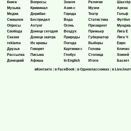
Книги
Вопросы
Земля
Религия
Шахтёр
Музыка
Криминал
Азия-с
Музеи
Арена
Медиа
Дерибан
Города
Театр
Гольф
Смишное
Беспредел
Вода
Статистика
Футбол
Опросы
Ахтунг
Огонь
Президент
Мундиа
Свобода
Донецк сегодня
Воздух
Премьер
Лига Е
Сказки
Донецк завтра
Природы
Губернатор
Лига Ч
reklama
Их нравы
Погода
Выборы
Евро
Друзья
Говорят
Картинки с
Голова
Кличко
Рассылка
Письма
Глобус
Столица
Хоккей
Донецкий
Афиша
In English
Итоги
Баскет
вКонтакте
|
в FaceBook
|
в Одноклассниках
|
в LiveJour