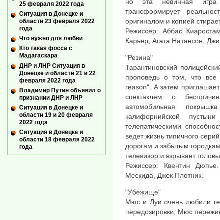
но эта невинная игра 
25 февраля 2022 года
трансформирует реальнос
Ситуация в Донецке и
оригиналом и копией стирает
области 23 февраля 2022
года
Режиссер: Аббас Киароста
Что нужно для любви
Карьер, Агата Натансон, Джи
Кто такая фосса с
Мадагаскара
"Резина"
ДНР и ЛНР Ситуация в
Тарантиновский полицейски
Донецке и области 21 и 22
проповедь о том, что все
февраля 2022 года
reason". А затем приглашае
Владимир Путин объявил о
спектаклем о беспричи
признании ДНР и ЛНР
автомобильная покрыш
Ситуация в Донецке и
области 19 и 20 февраля
калифорнийской пустын
2022 года
телепатическими способнос
Ситуация в Донецке и
ведет жизнь типичного сери
области 18 февраля 2022
дорогам и забытым городкам
года
телевизор и взрывает голов
Режиссер: Квентин Дюпье
Мескида, Джек Плотник.
"Убежище"
Мюс и Луи очень любили гер
передозировки, Мюс пережив