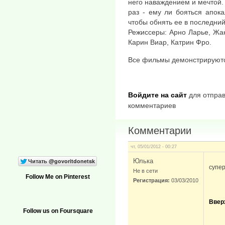
него наваждением и мечтой. 
раз - ему ли бояться апок
чтобы обнять ее в последний
Режиссеры: Арно Ларье, Жа
Карин Виар, Катрин Фро.
Все фильмы демонстрируются
Войдите на сайт
для отправ
комментариев
Комментарии
чт, 05/01/2012 - 00:27
Юлька
супер
Не в сети
Follow Me on Pinterest
Регистрация:
03/03/2010
Ввер
Follow us on Foursquare