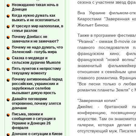
сезона с участием звезд фра
Неожиданно тихая ночь в
Донецке
Вна Украине фильмом-от
Когда нужно думать как
Киаростами "Заверенная ко
выжить и не оскотиниться
Жюльет Бинош.
И треснул мир напополам, в
семье разлом
Также в программе фестива
Почему Донбасс не
"Резина" - оммаж B-movie с
замечали и не замечают?
главного последователя 
Почему не надо думать, что
Зеленский - голубь мира
французском кино; фил
Сказка о медведе и
французской "новой волны
сельском дурачке Мыколе
знаменитый фильммейке
Пять пунктов к непростому
отношение к семейным ценн
текущему моменту
главного романтика Франци
Почему антивоенный парад
"Все песни только о любви
российских, украинских и
зарубежных селебов
романтик планеты Земля" с 
вызывает дикую ярость
Давайте поговорим
"Заверенная копия"
откровенно, почему злятся
Джеймс - британский п
дончане
конференцию, посвященн
Письма, звонки и
искусстве. Там он знакомит
сообщения о ситуации в
Украине и Донецке 26
галереи, которая делает 
февраля
отсутствующий муж. Писате
Дончане о ситуации в Киеве