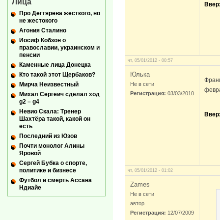
Лица
Ввер
Про Дегтярева жесткого, но
не жестокого
Агония Сталино
Иосиф Кобзон о
православии, украинском и
пенсии
чт, 05/01/2012 - 00:57
Каменные лица Донецка
Юлька
Кто такой этот Щербаков?
Франц
Мирча Неизвестный
Не в сети
февра
Регистрация:
03/03/2010
Михал Сергеич сделал ход
g2 – g4
Невио Скала: Тренер
Ввер
Шахтёра такой, какой он
есть
Последний из Юзов
Почти монолог Алины
Яровой
Сергей Бубка о спорте,
политике и бизнесе
чт, 05/01/2012 - 01:02
Футбол и смерть Ассана
Zames
Ндиайе
Не в сети
автор
Регистрация:
12/07/2009