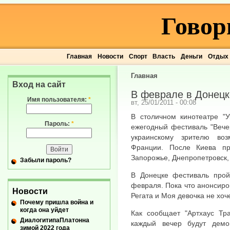
Говор
Главная
Новости
Спорт
Власть
Деньги
Отдых
Главная
Вход на сайт
В феврале в Донецк
Имя пользователя:
*
вт, 25/01/2011 - 00:08
В столичном кинотеатре "У
Пароль:
*
ежегодный фестиваль "Вече
украинскому зрителю во
Франции. После Киева про
Запорожье, Днепропетровск,
Забыли пароль?
В Донецке фестиваль прой
февраля. Пока что анонсиро
Новости
Регата и Моя девочка не хоче
Почему пришла война и
когда она уйдет
Как сообщает "Артхаус Тр
ДиалогитипаПлатонна
каждый вечер будут демо
зимой 2022 года